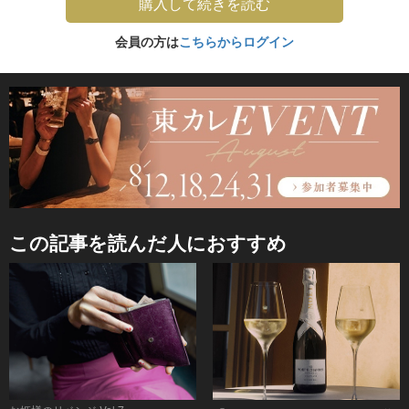
購入して続きを読む
会員の方は
こちらからログイン
この記事を読んだ人におすすめ