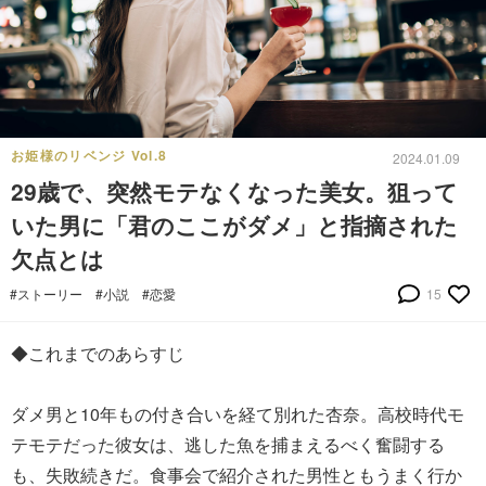
お姫様のリベンジ Vol.8
2024.01.09
29歳で、突然モテなくなった美女。狙って
いた男に「君のここがダメ」と指摘された
欠点とは
#ストーリー
#小説
#恋愛
15
◆これまでのあらすじ
ダメ男と10年もの付き合いを経て別れた杏奈。高校時代モ
テモテだった彼女は、逃した魚を捕まえるべく奮闘する
も、失敗続きだ。食事会で紹介された男性ともうまく行か