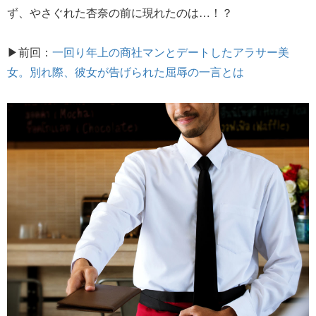
ず、やさぐれた杏奈の前に現れたのは…！？
▶前回：
一回り年上の商社マンとデートしたアラサー美
女。別れ際、彼女が告げられた屈辱の一言とは