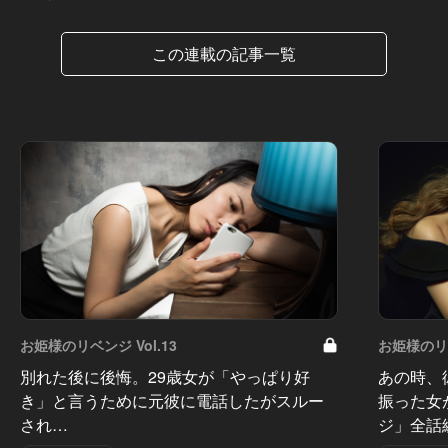
この連載の記事一覧
お姫様のリベンジ Vol.13
お姫様のリベ
別れた後に後悔。29歳女が「やっぱり好
あの時、
き」と言うために元彼に電話したがスルー
振った女
され…
ジ」全話