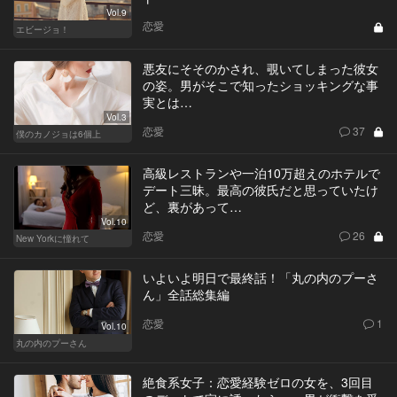
Vol.9
恋愛
エビージョ！
悪友にそそのかされ、覗いてしまった彼女
の姿。男がそこで知ったショッキングな事
実とは…
Vol.3
恋愛
37
僕のカノジョは6個上
高級レストランや一泊10万超えのホテルで
デート三昧。最高の彼氏だと思っていたけ
ど、裏があって…
Vol.10
恋愛
26
New Yorkに憧れて
いよいよ明日で最終話！「丸の内のプーさ
ん」全話総集編
恋愛
1
Vol.10
丸の内のプーさん
絶食系女子：恋愛経験ゼロの女を、3回目