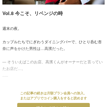
Vol.8 今こそ、リベンジの時
週末の夜。
カップルたちでにぎわうダイニングバーで、ひとり呑む杏
奈に声をかけた男性は…高濱だった。
― そういえばこのお店、高濱くんがオーナーだと言ってい
たお店だ…。
......
この記事の続きは月額プラン会員への加入、
またはアプリでコイン購入をすると読めます