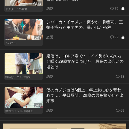
Vol.12
恋愛
76
ドクターKの憂鬱
シバユカ：イケメン・爽やか・御曹司。三
拍子揃ったモテ男の、暴かれた秘密
恋愛
92
Vol.8
シバユカ
婚活は、ゴルフ場で：「イイ男がいない」
と嘆く29歳女が見つけた、最高の出会いの
場とは
Vol.1
恋愛
13
婚活は、ゴルフ場で
僕のカノジョは6個上：年上女に心を奪わ
れて…。平日昼間、29歳の男を驚かせた出
来事
Vol.1
恋愛
59
僕のカノジョは6個上