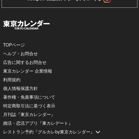
TOPページ
ヘルプ・お問合せ
広告に関するお問合せ
東京カレンダー 企業情報
利用規約
個人情報保護方針
著作権・免責事項について
特定商取引法に基づく表示
月刊誌『東京カレンダー』
婚活・恋活アプリ『東カレデート』
レストラン予約『グルカレby東京カレンダー』