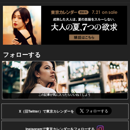
フォローする
この記事が気に入ったらいいね！しよう
X（旧Twitter）で東京カレンダーを
Instagramで東京カレンダーをフォローする