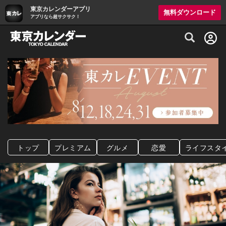
東京カレンダーアプリ
無料ダウンロード
アプリなら超サクサク！
グルメ情報・プレミアムレストラン予約サイト
トップ
プレミアム
グルメ
恋愛
ライフスタ