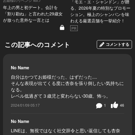
お姫様のリベンジ Vol.7
「モエ・エ・シャンドン」が贈
年上の男と初デート。会計を
る、2026年夏の特別なプロモー
「割り勘ね」と言われた29歳女
ション。極上のシャンパンを味
が放った意外な一言とは
わえる厳選店舗を一挙紹介！
PR
この記事へのコメント
コメントする
No Name
自分はかつてお姫様だった、はずだった....
そんな表現が出てくる度に杏奈を張り倒したい気持ちに
なる。
レベル低過ぎて３歳児と変わらない30歳、怖っ。
2024/01/09 05:17
1
46
No Name
LINEは、無視ではなく社交辞令と思い返信しても杏奈