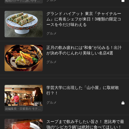
梅雨のデートに誘いやすい！駅から近い人気レストラン
グランド ハイアット 東京『チャイナルー
ム』に有名シェフが来日！3種類の限定コ
ースを今だけ味わえる
グルメ
正月の飲み疲れには“和食”が沁みる！出汁
が決め手のじんわり美味しい名店4選
グルメ
学芸大学に出現した「山小屋」に取材敢
行？！
グルメ
Vol.3
副編集長・日紫喜の モテる目線のレストラン選び
スープまで飲み干したい旨さ！ 恵比寿で最
強の“シビカラ鍋”は絶対に食べてほしい！