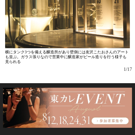
横にタンク3つを備える醸造所があり壁側には友沢こたおさんのアート
「
も並ぶ。ガラス張りなので営業中に醸造家がビール造りを行う様子も
テ
見られる
1/17