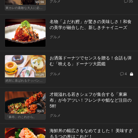
グルメ
35
Vol.56
東カレの素敵な大人に必要なこと
名物「よだれ鰹」が驚きの美味しさ！和食
の美学が融合した、新しきチャイニーズ
グルメ
お洒落ドーナツでセンスを贈る！会話も弾
む「映える」ドーナツ大図鑑
グルメ
4
Vol.26
絶対に喜ばれるテッパン手土産
才能溢れる若きシェフが集合する「東麻
布」が今アツい！フレンチや鮨など注目の
5軒
Vol.5
グルメ
「麻布」のこれから。
海鮮丼の幅広さをなめてました！ 美味すぎ
る５つの丼はこれだ！