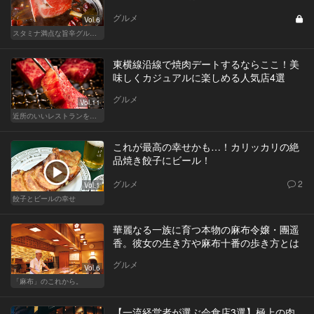
グルメ
Vol.6
スタミナ満点な旨辛グルメが旨い！東京の人気店へ
東横線沿線で焼肉デートするならここ！美
味しくカジュアルに楽しめる人気店4選
グルメ
Vol.11
近所のいいレストランを知りたい！東横、目黒線、世田谷などを深堀！
これが最高の幸せかも…！カリッカリの絶
品焼き餃子にビール！
グルメ
2
Vol.1
餃子とビールの幸せ
華麗なる一族に育つ本物の麻布令嬢・團遥
香。彼女の生き方や麻布十番の歩き方とは
グルメ
Vol.6
「麻布」のこれから。
【一流経営者が選ぶ会食店3選】極上の肉