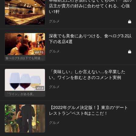
店主が貴方の好みに合わせてくれる、心強
い1軒
グルメ
深夜でも美食にありつける、食べログ3.2以
下の名店4選
グルメ
Vol.15
食べログ3.2以下でも間違いなく名店！
「美味しい」しか言えない…を卒業した
い。ワインを飲むときのコメント実例
グルメ
Vol.8
「ワイン」がある夜。
【2022年グルメ決定版！】東京の“デート
レストラン”ベスト8はここだ！
グルメ