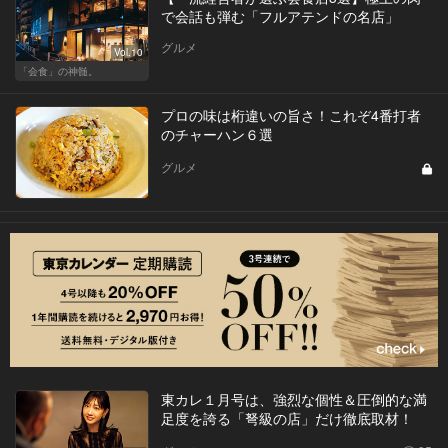
で会話も弾む「フルアテンドの名店」
グルメ
Vol.10
「会食」の神髄。
プロの味は桁違いの旨さ！これぞ4番打者
のチャーハン６選
グルメ
東カレ１月号は、強烈な個性＆圧倒的な満
足度を誇る「弩級の店」だけ徹底取材！