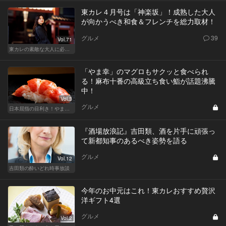
東カレ４月号は「神楽坂」！成熟した大人
が向かうべき和食＆フレンチを総力取材！
グルメ
39
Vol.71
東カレの素敵な大人に必要なこと
「やま幸」のマグロもサクッと食べられ
る！麻布十番の高級立ち食い鮨が話題沸騰
中！
Vol.3
グルメ
日本屈指の目利き！やま幸のマグロが味わえる東京の名店
『酒場放浪記』吉田類、酒を片手に頑張っ
て新都知事のあるべき姿勢を語る
グルメ
Vol.12
吉田類の酔いどれ時事放談
今年のお中元はこれ！東カレおすすめ贅沢
洋ギフト4選
グルメ
Vol.2