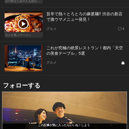
舌の肥えたあの人も思わず舌鼓!?厳選お中元
旨辛で熱々とろとろの麻婆麺!! 渋谷の新店
で激ウマメニュー発見！
グルメ
4
Vol.3
大人が喜ぶラーメン
これが究極の絶景レストラン！都内「天空
の美食テーブル」5選
グルメ
フォローする
この記事が気に入ったらいいね！しよう