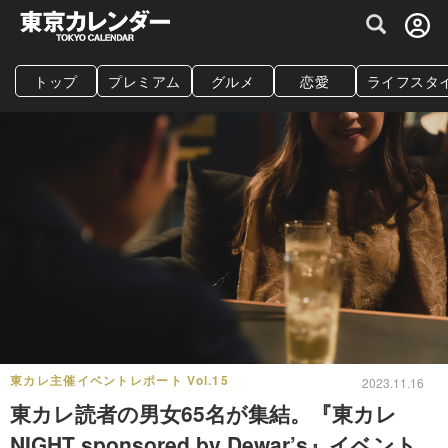
グルメ情報・プレミアムレストラン予約サイト
トップ
プレミアム
グルメ
恋愛
ライフスタ
東カレ主催イベントレポート Vol.15
2023.11.16
東カレ読者の男女65名が集結。『東カレ
NIGHT sponsored by Dewar’s』イベント