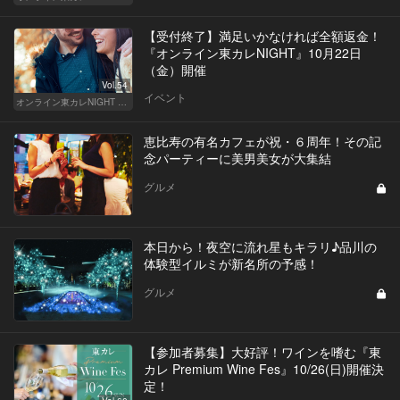
【受付終了】満足いかなければ全額返金！
『オンライン東カレNIGHT』10月22日
（金）開催
Vol.54
イベント
オンライン東カレNIGHT イベント募集
恵比寿の有名カフェが祝・６周年！その記
念パーティーに美男美女が大集結
グルメ
本日から！夜空に流れ星もキラリ♪品川の
体験型イルミが新名所の予感！
グルメ
【参加者募集】大好評！ワインを嗜む『東
カレ Premium Wine Fes』10/26(日)開催決
定！