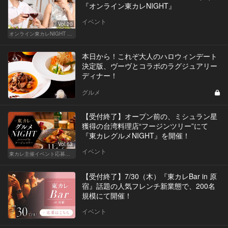
『オンライン東カレNIGHT』
イベント
Vol.20
オンライン東カレNIGHT イベント募集
本日から！これぞ大人のハロウィンデート
決定版、ヴーヴとコラボのラグジュアリー
ディナー！
グルメ
【受付終了】オープン前の、ミシュラン星
獲得の台湾料理店“フージンツリー”にて
『東カレグルメNIGHT』を開催！
Vol.63
イベント
東カレ主催イベント応募詳細記事一覧
【受付終了】7/30（木）『東カレBar in 原
宿』話題の人気フレンチ新業態で、200名
規模にて開催！
イベント