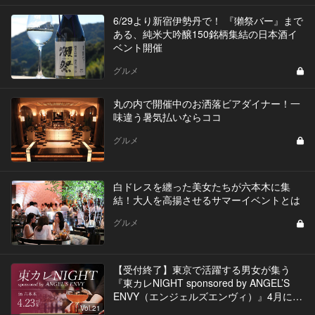
6/29より新宿伊勢丹で！ 『獺祭バー』まで
ある、純米大吟醸150銘柄集結の日本酒イ
ベント開催
グルメ
丸の内で開催中のお洒落ビアダイナー！一
味違う暑気払いならココ
グルメ
白ドレスを纏った美女たちが六本木に集
結！大人を高揚させるサマーイベントとは
グルメ
【受付終了】東京で活躍する男女が集う
『東カレNIGHT sponsored by ANGEL’S
ENVY（エンジェルズエンヴィ）』4月に開
催決定！
Vol.21