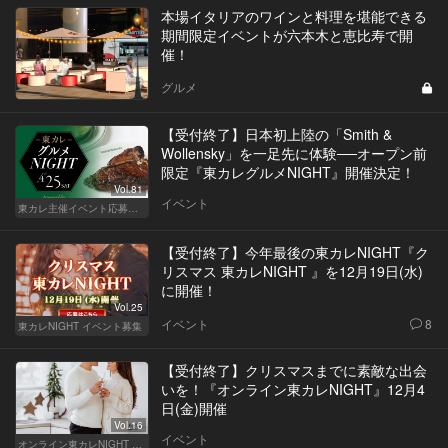
本場イタリアのワインと料理を堪能できる
期間限定イベントが六本木と恵比寿で開
催！
グルメ
【受付終了】日本初上陸の「Smith &
Wollensky」を一足先に体験──オープン前
限定『東カレグルメNIGHT』開催決定！
Vol.81
イベント
東カレ主催イベント応募詳細記事一覧
【受付終了】今年最後の東カレNIGHT『ク
リスマス 東カレNIGHT 』を12月19日(水)
に開催！
Vol.25
イベント
8
東カレNIGHT イベント募集
【受付終了】クリスマスまでに素敵な出会
いを！『オンライン東カレNIGHT』12月4
日(金)開催
Vol.16
イベント
オンライン東カレNIGHT イベント募集