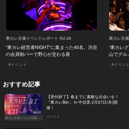
東カレ主催イベントレポート Vol.28
東カレ主催イ
“東カレ経営者NIGHT”に集まった45名。渋谷
“東カレグ
の会員制バーで野心が交わる夜
山でグル
#イベント
#イベン
おすすめ記事
【受付終了】春までに素敵な出会いを！
『東カレBar』 in 中目黒 2月27日(木)開
催！
Vol.31
イベント
東カレ主催イベント応募詳細記事一覧