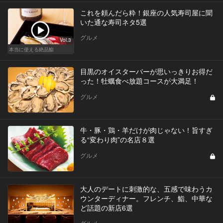
これを頼んだら粋！銀座の人気寿司屋に聞
いた通な寿司ネタ5選
グルメ
Vol.3
本当に使える絶品鮨
目黒のオイスターバーが思いっきりお得だ
った！牡蠣食べ放題コースが大満足！
グルメ
牛・豚・鶏・羊だけが肉じゃない！旨すぎ
る“変わり肉”の名店８選
グルメ
大人のデートに刺激的な、五感で味わうカ
ウンターディナー。フレンチ、鮨、中華な
ど話題の新店6選
グルメ