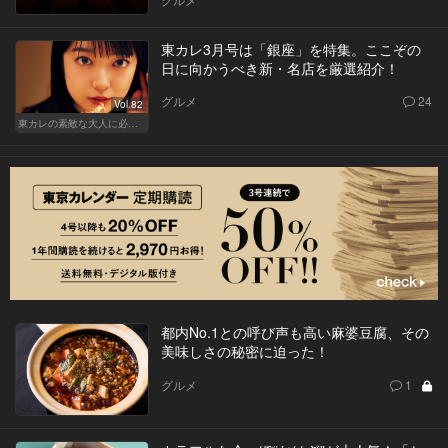
東カレ3月号は「銀座」を特集。ここぞの
日に向かうべき新・名店を厳選紹介！
グルメ
24
Vol.82
東カレの素敵な大人に必要なこと
都内No.1との呼び声も高い麻婆豆腐、その
美味しさの秘密に迫った！
グルメ
1