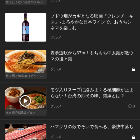
グルメ
教えたくない秘密のグルメ
ブドウ畑がカギとなる映画『フレンチ・キ
ス』×まろやかな日本ワインで、おうちシ
ネマを楽しむ
グルメ
表参道駅から67m！もちもち中太麺が激ウ
マの担々麺
グルメ
Vol.3
担々麺と編集者はピリリと辛いほうがいい！
モツ入りスープに絡みまくる極細麵が止ま
らない！台湾の庶民の味、麺線とは？
グルメ
3
Vol.5
永久保存版B級グルメ
ハマグリの殻でそいで食べる、豪快中落ち
グルメ