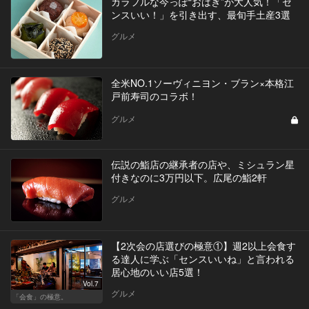
カラフルな今っぽ“おはぎ”が大人気！「セ
ンスいい！」を引き出す、最旬手土産3選
グルメ
全米NO.1ソーヴィニヨン・ブラン×本格江
戸前寿司のコラボ！
グルメ
伝説の鮨店の継承者の店や、ミシュラン星
付きなのに3万円以下。広尾の鮨2軒
グルメ
【2次会の店選びの極意①】週2以上会食す
る達人に学ぶ「センスいいね」と言われる
居心地のいい店5選！
Vol.7
グルメ
「会食」の極意。