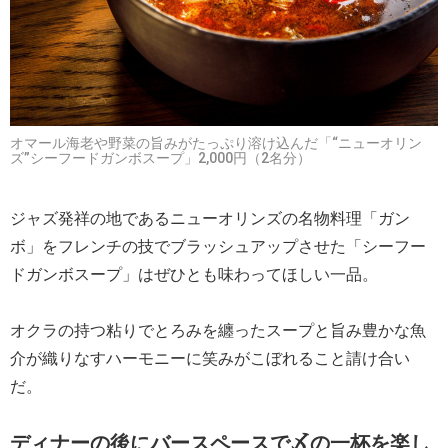
オマール海老や野菜の旨みがたっぷり溶け込んだ「“ニューオリン
ズ”シーフードガンボスープ」2,000円（2名分）
ジャズ発祥の地であるニューオリンズの名物料理「ガン
ボ」をフレンチの技でブラッシュアップさせた「シーフー
ドガンボスープ」はぜひとも味わってほしい一品。
オクラの持つ粘りでとろみを纏ったスープと旨み豊かな魚
介が織りなすハーモニーに笑みがこぼれること請け合い
だ。
ディナーの後にバースペースで〆の一杯を楽し