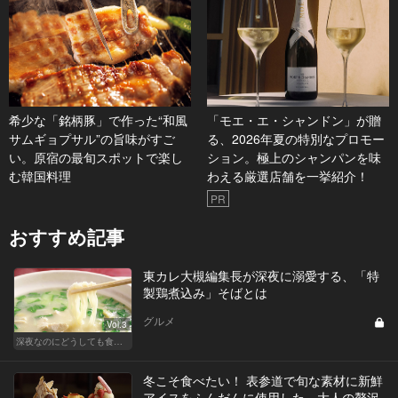
希少な「銘柄豚」で作った“和風
「モエ・エ・シャンドン」が贈
サムギョプサル”の旨味がすご
る、2026年夏の特別なプロモー
い。原宿の最旬スポットで楽し
ション。極上のシャンパンを味
む韓国料理
わえる厳選店舗を一挙紹介！
PR
おすすめ記事
東カレ大槻編集長が深夜に溺愛する、「特
製鶏煮込み」そばとは
グルメ
Vol.3
深夜なのにどうしても食べたい！背徳の麺
冬こそ食べたい！ 表参道で旬な素材に新鮮
アイスをふんだんに使用した、大人の贅沢