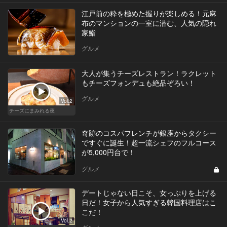
江戸前の粋を極めた握りが楽しめる！元麻
布のマンションの一室に潜む、人気の隠れ
家鮨
グルメ
大人が集うチーズレストラン！ラクレット
もチーズフォンデュも絶品ぞろい！
グルメ
Vol.2
チーズにまみれる夜
奇跡のコスパフレンチが銀座からタクシー
ですぐに誕生！超一流シェフのフルコース
が5,000円台で！
グルメ
デートじゃない日こそ、女っぷりを上げる
日だ！女子から人気すぎる韓国料理店はこ
こだ！
Vol.2