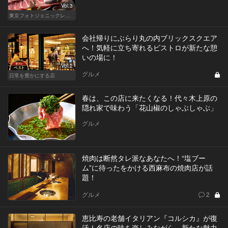
Vol.3
東京フォトジェニックレストラン
会社帰りにぶらり丸の内ブリックスクエア
へ！気軽に立ち寄れるビストロが新たな憩
いの場に！
Vol.2
グルメ
日常を豊かにする店
春は、この店に来たくなる！代々木上原の
隠れ家で味わう「花山椒のしゃぶしゃぶ」
グルメ
焼肉は断然タレ派なあなたへ！“塩ブー
ム”に待ったをかける西麻布の焼肉店が話
題！
グルメ
2
恵比寿の老舗イタリアン『コルシカ』が復
活！名店の味を楽しみながら、新たな魅力