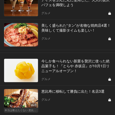
パフェを満喫しよう
グルメ
美しく盛られた“タン”が名物な焼肉店4選！
美味しくて撮影タイムも楽しい！
グルメ
今しか食べられない新栗を贅沢に使った絶
品菓子も！『とらや 赤坂店』が10月1日リ
ニューアルオープン！
グルメ
恵比寿に移転して勝負に出た！名店3選
グルメ
Vol.2
本当は教えたくない 恵比寿・広尾の名店15