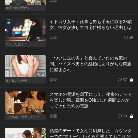
恋愛
Vol.1
赤坂の夜は更けて
ヤドカリ女子：仕事も男も手玉に取る28歳
女。彼女が決して自宅に帰らない理由とは
恋愛
59
Vol.1
ヤドカリ女子
「ついに玉の輿」と喜んでいたのも束の
間。ハイスペ男との結婚にありがちな問題
に悩まされ…
Vol.2
恋愛
57
夫と私とサチ子
スマホの電源をOFFにして、秘密のデート
を楽しむ男。電源をONにした瞬間にかか
ってきた恐怖の電話
Vol.16
恋愛
30
この結婚、間違ってた？
鮨屋のデートで女性に幻滅した、カウンタ
ーでの“マナー”。いくら可愛くてもこれだ