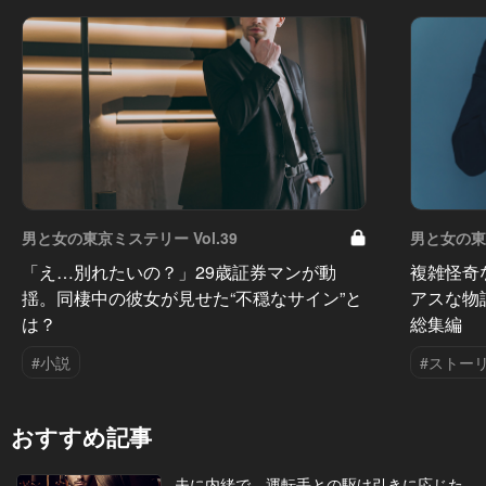
男と女の東京ミステリー Vol.39
男と女の東京
「え…別れたいの？」29歳証券マンが動
複雑怪奇
揺。同棲中の彼女が見せた“不穏なサイン”と
アスな物
は？
総集編
#小説
#ストー
おすすめ記事
夫に内緒で、運転手との駆け引きに応じた