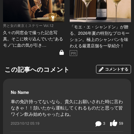
男と女の東京ミステリー Vol.12
「モエ・エ・シャンドン」が贈
久々の同窓会で撮った記念写
る、2026年夏の特別なプロモー
真。そこに映り込んでいた“ある
ション。極上のシャンパンを味
モノ”に血の気が引き…
わえる厳選店舗を一挙紹介！
PR
この記事へのコメント
コメントする
No Name
車の免許持ってないなら、貴久にお願いされた時に言わ
なきゃ！！頷いたから運転してくれるものだと思って皆
ワイン飲み始めちゃったよね。
2023/10/12 05:19
3
59