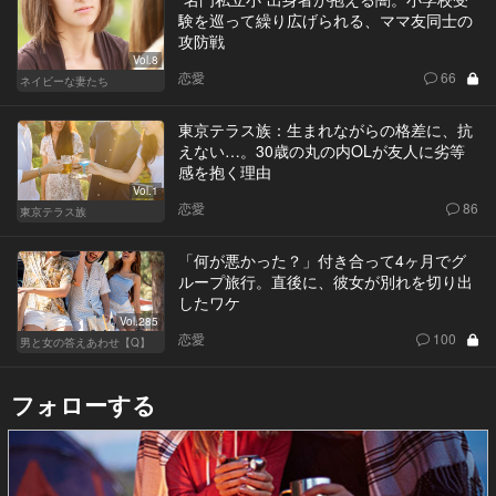
験を巡って繰り広げられる、ママ友同士の
攻防戦
Vol.8
恋愛
66
ネイビーな妻たち
東京テラス族：生まれながらの格差に、抗
えない…。30歳の丸の内OLが友人に劣等
感を抱く理由
Vol.1
恋愛
86
東京テラス族
「何が悪かった？」付き合って4ヶ月でグ
ループ旅行。直後に、彼女が別れを切り出
したワケ
Vol.285
恋愛
100
男と女の答えあわせ【Q】
フォローする