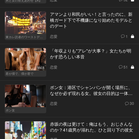
男と女の答えあわせ【A】
アマンより和民がいい！と言ったのに、新
橋ガード下で不機嫌になり始めたモデルと
のデート
Vol.3
恋愛
1
東カレ読者のワーストデート
「年収よりも"アレ"が大事？」女たちが明
かす恐ろしい本音
恋愛
51
Vol.5
君が僕で、僕が君で
ポン女：港区でシャンパンが開く場所に、
なぜか必ず現れる女。彼女の目的は一体…
恋愛
30
Vol.1
ポン女
赤坂の夜は更けて：俺はもう、おじさんな
のか？41歳男が溺れた、ひと回り下の彼女