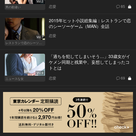
Vol.2
恋愛
85
男の勘違い
2015年ヒット小説総集編：レストランで恋
のシーソーゲーム（MAN）全話
恋愛
Vol.7
レストランで恋のシーソーゲーム（MAN）
「過ちを犯してしまいそう…」33歳女がイ
ケメン同期と残業中、妄想してしまったコ
トとは
Vol.9
恋愛
69
ニュースな女