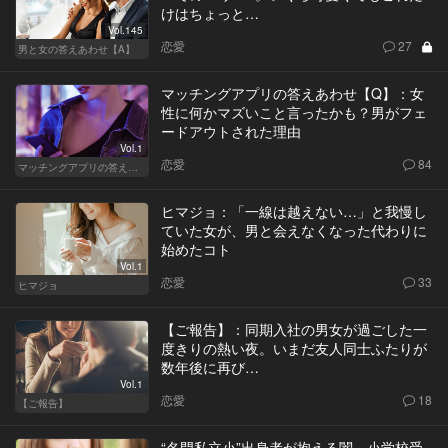
けはちょっと…
Vol.145
恋愛
27
男と女の答えあわせ【A】
マッチングアプリの答えあわせ【Q】：女
性に何かマズいこと言ったかも？男がフェ
ードアウトされた理由
Vol.1
恋愛
84
マッチングアプリの答えあわせ【Q】
ヒマジョ：「一線は越えない…」と我慢し
ていた女が、男と会えなくなった代わりに
始めたコト
Vol.1
恋愛
33
ヒマジョ
【ご報告】：同期入社の男女が過ごした一
度きりの熱い夜。いまだ友人同士ふたりが
数年後に再び…
Vol.1
恋愛
18
【ご報告】
“名門私立小”出身者が抱える闇。小学校受