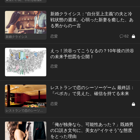
新婚クライシス：“自分至上主義”の夫と冷
戦状態の週末。心弱った新妻を癒した、あ
る男からの一言
Vol.3
恋愛
62
新婚クライシス
えっ！渋谷ってこうなるの？10年後の渋谷
の未来予想図を公開！
恋愛
レストランで恋のシーソーゲーム 最終話：
『ベポカ』で見えた、確信を持てる未来
恋愛
Vol.6
レストランで恋のシーソーゲーム（MAN）
「俺が独身なら、可能性あった？」既婚男
の口説き文句に、美女が“イケそう”な態度
をとった理由