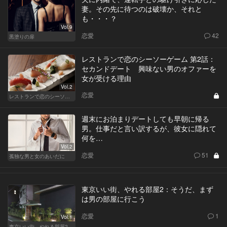
妻。その先に待つのは破壊か、それと
も・・・？
Vol.9
恋愛
42
黒塗りの扉
レストランで恋のシーソーゲーム 第2話：
セカンドデート 興味ない男のオファーを
女が受ける理由
Vol.2
恋愛
レストランで恋のシーソーゲーム（WOMAN）
週末にお泊まりデートしても早朝に帰る
男。仕事だと言い訳するが、彼女に隠れて
何を…
Vol.2
恋愛
51
孤独な男と女のあいだに
東京いい街、やれる部屋2：そうだ、まず
は男の部屋に行こう
恋愛
1
Vol.1
東京いい街、やれる部屋2