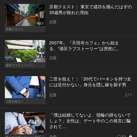
京都クエスト： 東京で成功を掴んだはずの
35歳男が敗れた理由
恋愛
Vol.1
京都クエスト
2007年。『天現寺カフェ』から始ま
る、“港区ラブストーリー”は突然に。
恋愛
Vol.1
港区ラブストーリー
二世を狙え！：「20代でバーキンを持つ女
には近付かない」身元を隠し嫁を探す男
恋愛
1
Vol.1
二世を狙え！
「僕は結婚してないよ、指輪の跡もないで
しょ？」女性は、デート中のこの発言に騙
されて…
Vol.152
恋愛
52