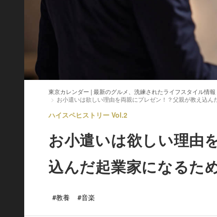
東京カレンダー | 最新のグルメ、洗練されたライフスタイル情報
お小遣いは欲しい理由を両親にプレゼン！？父親が教え込ん
ハイスペヒストリー Vol.2
お小遣いは欲しい理由
込んだ起業家になるた
#教養
#音楽