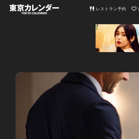
東京カレンダー | 最
レストラン予約