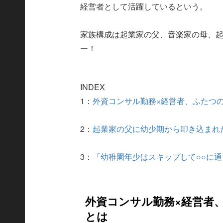
経営者として活躍しているという。
家族構成は起業家の父、音楽家の母、
ー！
INDEX
1：
外資コンサル勤務×経営者、ふたつ
2：
起業家の父に幼少期から叩き込まれ
3：
「幼稚園年少はスキップして○○に
外資コンサル勤務×経営者
とは