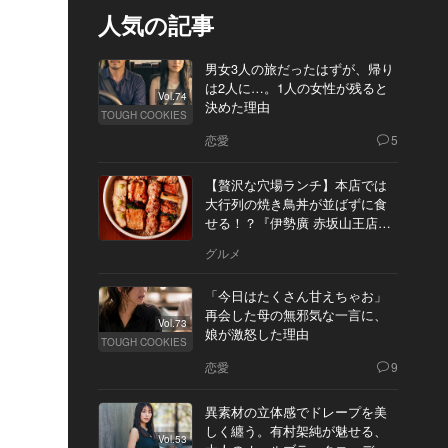
人気の記事
男女3人の旅だったはずが、帰り
は2人に…。1人の女性が残ると
Vol.74
決めた理由
TOUGH COOKIES
恋愛
5
【贅沢な穴場ランチ】本店では
大行列の焼き鳥丼が並ばずに食
せる！？『伊勢廣 赤坂山王店』
へ
グルメ
「今日はたくさん甘えちゃお」
再会した母の無邪気な一言に、
Vol.73
娘が激怒した理由
TOUGH COOKIES
恋愛
9
異素材の立体感でドレープを美
しく纏う。有村架純が魅せる、
Vol.53