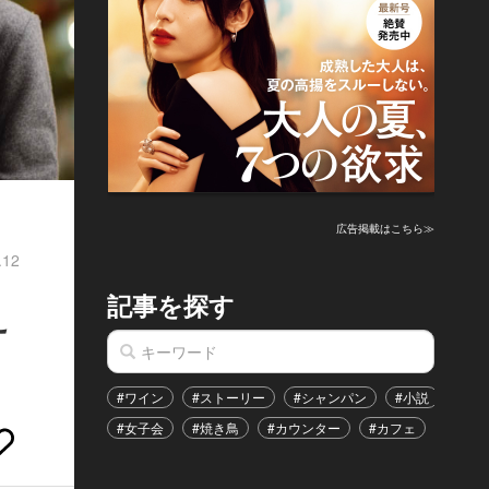
広告掲載はこちら≫
.12
記事を探す
え
#ワイン
#ストーリー
#シャンパン
#小説
#家
#女子会
#焼き鳥
#カウンター
#カフェ
#イベ