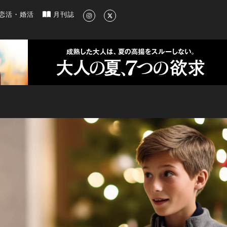
新のグルメ、洗練されたライフスタイル情報
恋活・婚活
月刊誌