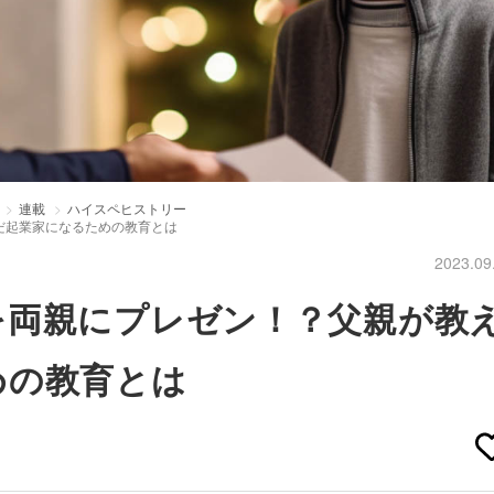
連載
ハイスペヒストリー
だ起業家になるための教育とは
2023.09
を両親にプレゼン！？父親が教
めの教育とは