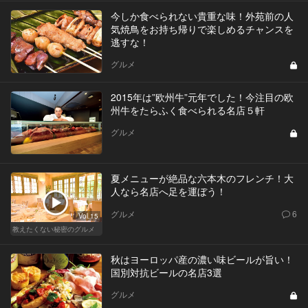
今しか食べられない貴重な味！外苑前の人
気焼鳥をお持ち帰りで楽しめるチャンスを
逃すな！
グルメ
2015年は”欧州牛”元年でした！今注目の欧
州牛をたらふく食べられる名店５軒
グルメ
夏メニューが絶品な六本木のフレンチ！大
人なら名店へ足を運ぼう！
グルメ
6
Vol.15
教えたくない秘密のグルメ
秋はヨーロッパ産の濃い味ビールが旨い！
国別対抗ビールの名店3選
グルメ