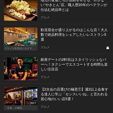
い“やきとん”店。職人歴20年のベテランが
仕込む絶品串とは
グルメ
歓送迎会が盛り上がるのはこんな店！大人
数で絶品料理をシェアしたいレストラン5
選
Vol.6
グルメ
グルメな歓迎会におすすめな東京の人気店
銀座デートの2軒目はスタイリッシュなバ
ーへ！タクシーでエスコートする時間も楽
しい注目店
グルメ
【2次会の店選びの極意①】週2以上会食す
る達人に学ぶ「センスいいね」と言われる
居心地のいい店5選！
Vol.7
グルメ
「会食」の極意。