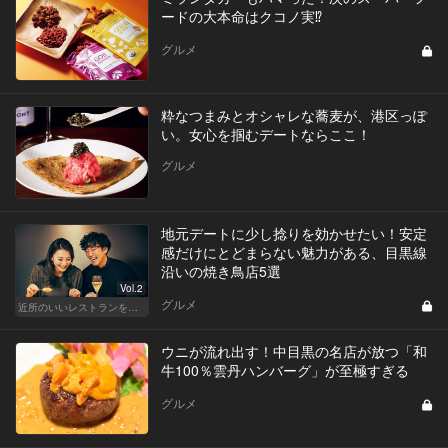
ードの大本命はクコノ実⁉︎
グルメ
粋なつまみとオシャレな蕎麦が、港区っぽ
い。女心を掴むデートならここ！
グルメ
地元デートに少し捻りを効かせたい！安定
感だけにとどまらない魅力がある、目黒線
沿いの焼き鳥店5選
Vol.2
グルメ
近所のいいレストランを知りたい！東横、目黒線、世田谷などを深堀！
ウニが流れ出す！中目黒の名店が放つ「和
牛100％雲丹ハンバーグ」が至極すぎる
グルメ