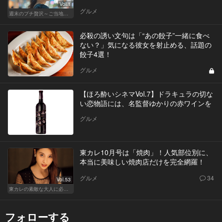
Vol.1
グルメ
週末のプチ贅沢～ご当地グルメ～
必殺の誘い文句は「“あの餃子”一緒に食べ
ない？」気になる彼女を射止める、話題の
餃子4選！
グルメ
【ほろ酔いシネマVol.7】ドラキュラの切な
い恋物語には、名監督ゆかりの赤ワインを
グルメ
東カレ10月号は「焼肉」！人気部位別に、
本当に美味しい焼肉店だけを完全網羅！
グルメ
34
Vol.53
東カレの素敵な大人に必要なこと
フォローする