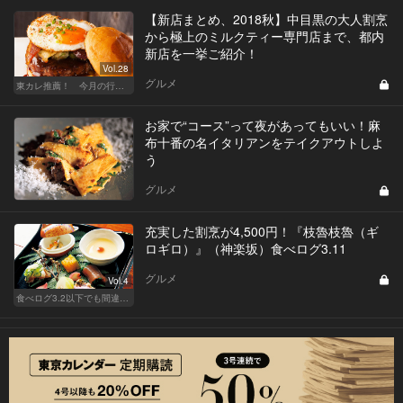
【新店まとめ、2018秋】中目黒の大人割烹
から極上のミルクティー専門店まで、都内
新店を一挙ご紹介！
Vol.28
グルメ
東カレ推薦！ 今月の行くべき店
お家で“コース”って夜があってもいい！麻
布十番の名イタリアンをテイクアウトしよ
う
グルメ
充実した割烹が4,500円！『枝魯枝魯（ギ
ロギロ）』（神楽坂）食べログ3.11
グルメ
Vol.4
食べログ3.2以下でも間違いなく名店！