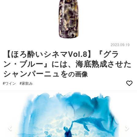
2023.09.19
【ほろ酔いシネマVol.8】『グラ
ン・ブルー』には、海底熟成させた
シャンパーニュを
の画像
#ワイン
#家飲み