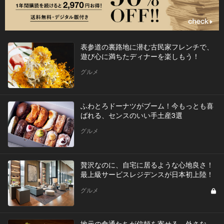
表参道の裏路地に潜む古民家フレンチで、
遊び心に満ちたディナーを楽しもう！
グルメ
ふわとろドーナツがブーム！今もっとも喜
ばれる、センスのいい手土産3選
グルメ
贅沢なのに、自宅に居るような心地良さ！
最上級サービスレジデンスが日本初上陸！
グルメ
地元の食通たちが信頼を寄せる、外さな