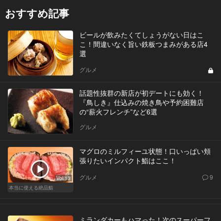
おすすめ記事
ビールが飲みたくてしょうがない日はこ
こ！間違いなく旨い鉄板つまみがある店4
選
グルメ
話題性抜群の新店が初デートにも効く！
『鳥しき』仕込みの焼き鳥や予約困難店
の“薪火フレンチ”など6選
グルメ
マグロのミルフィーユ状態！口いっぱい頬
張りたいインパクト鮨はここ！
グルメ
9
Vol.13
本当に使える絶品鮨
ミランダカーもハマった！次のスーパーフ