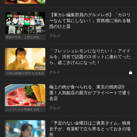
【東カレ編集部員のグルメレポ】「カロリ
ーなんて気にしない！」背徳感に溺れる魅
惑のひと皿
Vol.7
グルメ
背徳の年末、上質な年始。
「フレッシュレモンになりたい！」アイド
ルを、渋谷で話題のスポットに連れてった
ら、超ごきげんになった！
Vol.52
グルメ
小宮山雄飛の“英世”なる食卓
極上の肉が食べられる、東京の焼肉店5
選！人気鮨店の親方がプライベートで通う
名店
Vol.9
グルメ
シェフたちを刺激する店。
「予定のない金曜日はご褒美タイム」独身
女子が、有楽町で立ち寄るとっておきの場
所