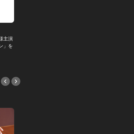
冬は、鍋があるから許す Vol.11
オ様主演
トマトすき焼きって知ってる？うま
恵比寿
ン」を
みたっぷりな絶品冬グルメの決定
カヒレ
版！
足感！
#すき焼き
#中華