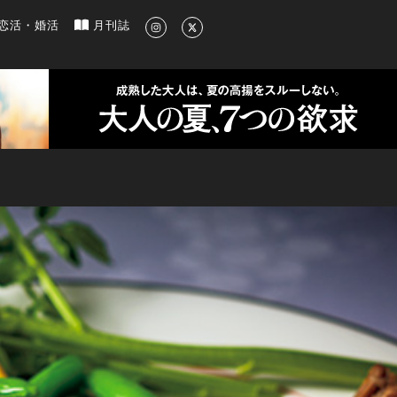
新のグルメ、洗練されたライフスタイル情報
恋活・婚活
月刊誌