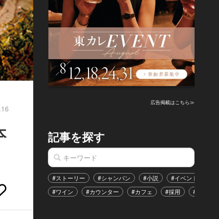
広告掲載はこちら≫
.16
本
記事を探す
#ストーリー
#シャンパン
#小説
#イベント
#
#ワイン
#カウンター
#カフェ
#採用
#恋愛