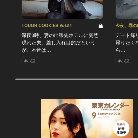
TOUGH COOKIES Vol.51
今夜、罪の味を
深夜3時、妻の出張先ホテルに突然
デート帰
現れた夫。差し入れ目的だという
帰りたく
が、本音は…
ら…
#小説
#小説