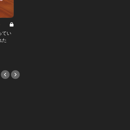
8
男と女の答えあわせ【A】 Vol.308
ってい
結婚願望ゼロだった27歳男性が、交
れた
際2年で突然プロポーズ。彼の心が
変わった“理由”とは
#小説