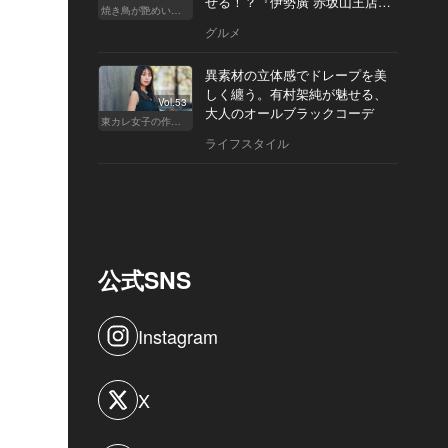
せる！？『伊勢廣 赤坂山王店』
焼き鳥が艶めいてきた
へ
グルメ
異素材の立体感でドレープを美
しく纏う。有村架純が魅せる、
Vol.53
大人のオールブラックコーデ
東カレ女子の作り方
ライフスタイル
公式SNS
Instagram
X