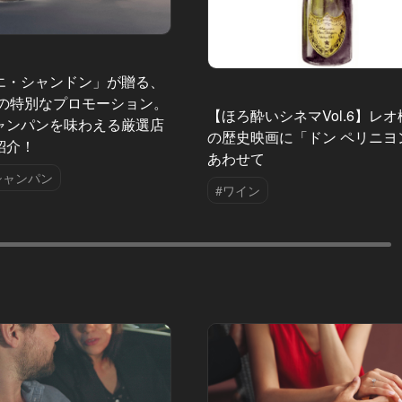
エ・シャンドン」が贈る、
夏の特別なプロモーション。
【ほろ酔いシネマVol.6】レ
ャンパンを味わえる厳選店
の歴史映画に「ドン ペリニヨ
紹介！
あわせて
シャンパン
#ワイン