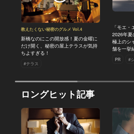
「モエ・
教えたくない秘密のグルメ Vol.4
2026年
新橋なのにこの開放感！夏の金曜に
極上のシ
だけ開く、秘密の屋上テラスが気持
舗を一挙
ちよすぎる！
PR
#
#テラス
ロングヒット記事