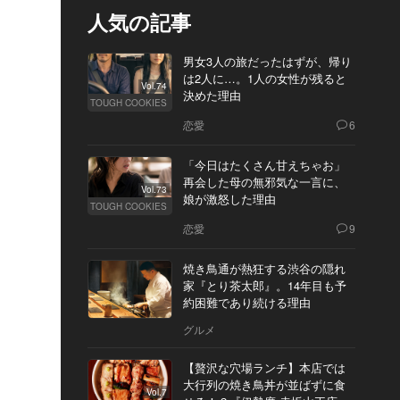
人気の記事
男女3人の旅だったはずが、帰り
は2人に…。1人の女性が残ると
Vol.74
決めた理由
TOUGH COOKIES
恋愛
6
「今日はたくさん甘えちゃお」
再会した母の無邪気な一言に、
Vol.73
娘が激怒した理由
TOUGH COOKIES
恋愛
9
焼き鳥通が熱狂する渋谷の隠れ
家『とり茶太郎』。14年目も予
約困難であり続ける理由
グルメ
【贅沢な穴場ランチ】本店では
大行列の焼き鳥丼が並ばずに食
Vol.7