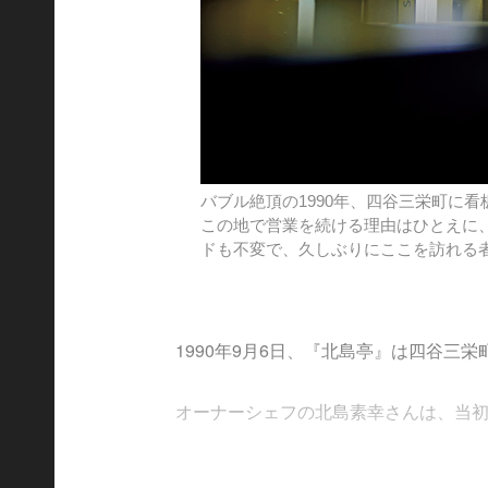
バブル絶頂の1990年、四谷三栄町に
この地で営業を続ける理由はひとえに
ドも不変で、久しぶりにここを訪れる
1990年9月6日、『北島亭』は四谷三
オーナーシェフの北島素幸さんは、当初この