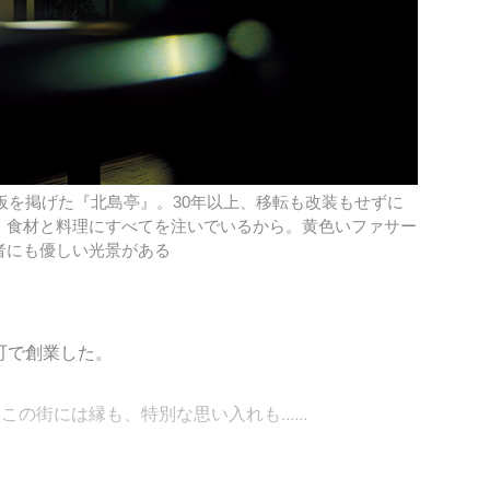
看板を掲げた『北島亭』。30年以上、移転も改装もせずに
、食材と料理にすべてを注いでいるから。黄色いファサー
者にも優しい光景がある
栄町で創業した。
街には縁も、特別な思い入れも......