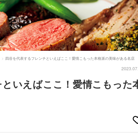
四谷を代表するフレンチといえばここ！愛情こもった本格派の美味がある名店
2023.07
チといえばここ！愛情こもった