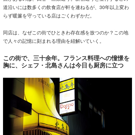
道沿いには数多くの飲食店が軒を連ねるが、30年以上変わ
らず暖簾を守っている店はごくわずかだ。
同店は、なぜこの街でひときわ存在感を放つのか？この地
で人々の記憶に刻まれる理由を紐解いていく。
この街で、三十余年。フランス料理への憧憬を
胸に、シェフ・北島さんは今日も厨房に立つ