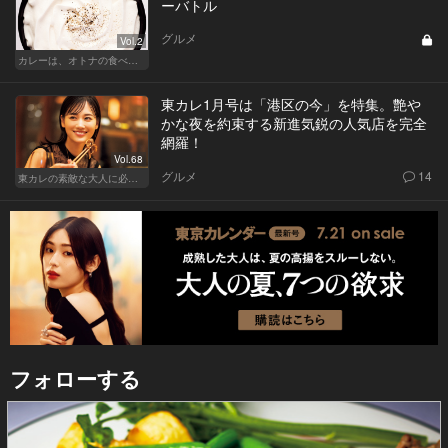
ーバトル
グルメ
Vol.2
カレーは、オトナの食べ物です。
東カレ1月号は「港区の今」を特集。艶や
かな夜を約束する新進気鋭の人気店を完全
網羅！
Vol.68
グルメ
14
東カレの素敵な大人に必要なこと
フォローする