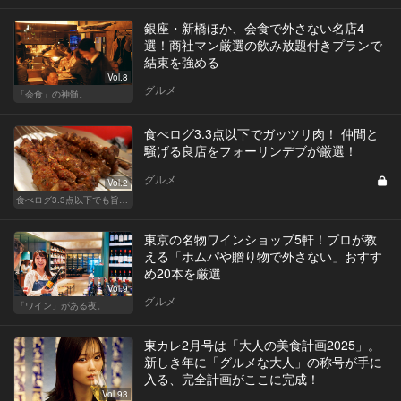
銀座・新橋ほか、会食で外さない名店4
選！商社マン厳選の飲み放題付きプランで
結束を強める
Vol.8
グルメ
「会食」の神髄。
食べログ3.3点以下でガッツリ肉！ 仲間と
騒げる良店をフォーリンデブが厳選！
グルメ
Vol.2
食べログ3.3点以下でも旨い店！
東京の名物ワインショップ5軒！プロが教
える「ホムパや贈り物で外さない」おすす
め20本を厳選
Vol.9
グルメ
「ワイン」がある夜。
東カレ2月号は「大人の美食計画2025」。
新しき年に「グルメな大人」の称号が手に
入る、完全計画がここに完成！
Vol.93