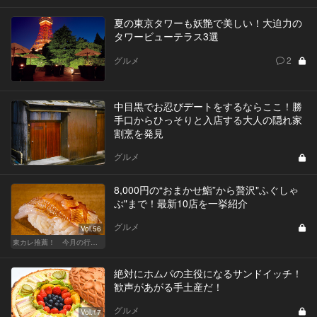
夏の東京タワーも妖艶で美しい！大迫力の
タワービューテラス3選
グルメ
2
中目黒でお忍びデートをするならここ！勝
手口からひっそりと入店する大人の隠れ家
割烹を発見
グルメ
8,000円の“おまかせ鮨”から贅沢"ふぐしゃ
ぶ"まで！最新10店を一挙紹介
グルメ
Vol.56
東カレ推薦！ 今月の行くべき店
絶対にホムパの主役になるサンドイッチ！
歓声があがる手土産だ！
グルメ
Vol.17