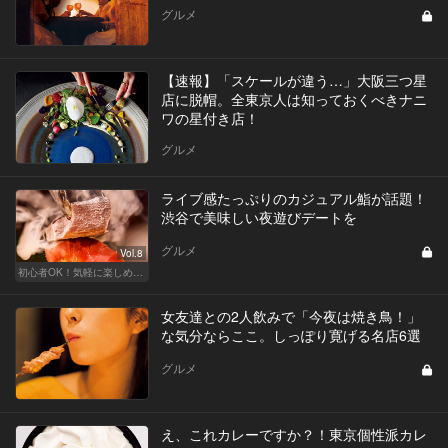
グルメ
【速報】「スケールが違う…」大阪三つ星
店に脱帽。全東京人は知っておくべきナニ
ワの星付き店！
グルメ
ライブ感たっぷりのカジュアル鮨が話題！
渋谷で美味しい夜遊びデートを
グルメ
Vol.8
初心者OK！気軽に楽しめる鮨の人気店
女友達との2人飲みで「今夜は焼き鳥！」
な気分ならここ。しっぽり寛げる名店6選
グルメ
え、これカレーですか？！東京個性派カレ