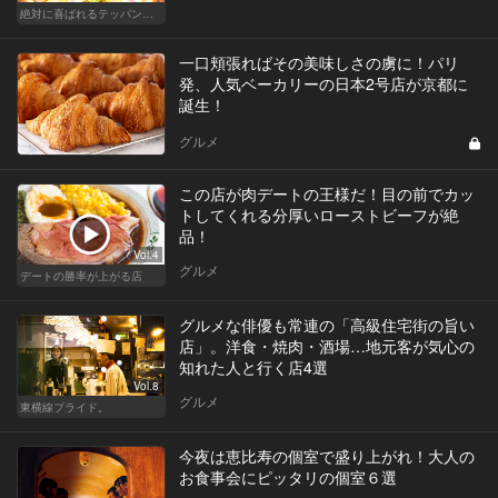
絶対に喜ばれるテッパン手土産
一口頬張ればその美味しさの虜に！パリ
発、人気ベーカリーの日本2号店が京都に
誕生！
グルメ
この店が肉デートの王様だ！目の前でカッ
トしてくれる分厚いローストビーフが絶
品！
Vol.4
グルメ
デートの勝率が上がる店
グルメな俳優も常連の「高級住宅街の旨い
店」。洋食・焼肉・酒場…地元客が気心の
知れた人と行く店4選
Vol.8
グルメ
東横線プライド。
今夜は恵比寿の個室で盛り上がれ！大人の
お食事会にピッタリの個室６選