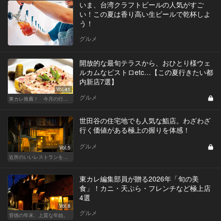
いま、台湾クラフトビールの人気がすご
い！この夏は香り高い生ビールで乾杯しよ
う！
グルメ
開放的な最旬テラスから、おひとり様ウェ
ルカムなビストロetc…【この夏行きたい都
内新店7選】
Vol.41
グルメ
東カレ推薦！ 今月の行くべき店
世田谷の住宅地でも人気な鮨店。わざわざ
行く価値がある極上の握りを体感！
グルメ
Vol.5
近所のいいレストランを知りたい！東横、目黒線、世田谷などを深堀！
東カレ編集部員が贈る2026年「旬の美
食」！カニ・天ぷら・フレンチなど極上店
4選
Vol.8
グルメ
背徳の年末、上質な年始。