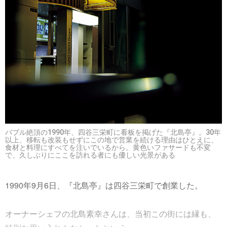
バブル絶頂の1990年、四谷三栄町に看板を掲げた『北島亭』。30年
以上、移転も改装もせずにこの地で営業を続ける理由はひとえに、
食材と料理にすべてを注いでいるから。黄色いファサードも不変
で、久しぶりにここを訪れる者にも優しい光景がある
1990年9月6日、『北島亭』は四谷三栄町で創業した。
オーナーシェフの北島素幸さんは、当初この街には縁も、