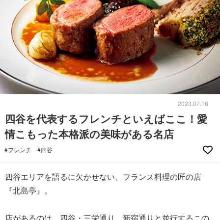
2023.07.16
四谷を代表するフレンチといえばここ！愛
情こもった本格派の美味がある名店
#フレンチ
#四谷
四谷エリアを語るに欠かせない、フランス料理の匠の店
『北島亭』。
店があるのは、四谷・三栄通り。新宿通りと並行するこの