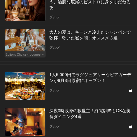
う、洒脱な広尾のビストロに身をゆだねる
夜
グルメ
大人の夏は、キーンと冷えたシャンパンで
乾杯！乾いた喉を潤すオススメ３選
グルメ
Vol.18
Editor's Choice～gourmet～
1人5,000円でラグジュアリーなビアガーデ
ンが6月8日原宿にオープン！
グルメ
深夜0時以降の救世主！終電以降もOKな美
食ダイニング4選
グルメ