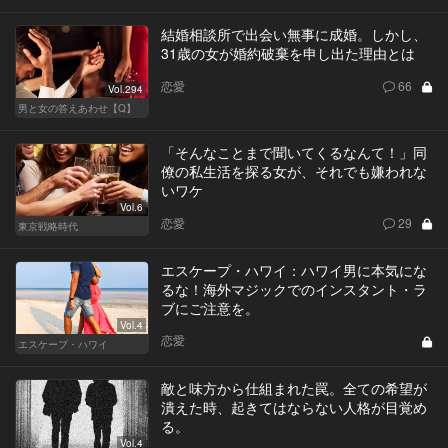
結婚相談所で出会い無事に成婚。しかし、
31歳の女が婚約破棄を申し出た理由とは
恋愛
66
Vol.294
男と女の答えあわせ【Q】
「そんなことまで聞いてくるなんて！」同
僚の私生活を探る女が、それでも嫌われな
いワケ
Vol.6
恋愛
29
東京戦略時代
エスケープ・ハワイ：ハワイ男に本気にな
るな！海外マジックでのインスタント・ラ
ブにご注意を。
Vol.4
恋愛
エスケープ・ハワイ
敵と味方から仕組まれた罠。全ての希望が
潰えた時、起きてはならない人格が目覚め
る。
Vol.4