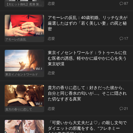
恋愛
87
【大ヒット御礼】煮沸 第二章
アモーレの反乱：40歳初婚。リッチな夫が
厳選したはずの「若く美しい妻」の罠と秘
密
Vol.1
恋愛
17
アモーレの反乱
東京イノセントワールド：ラトゥールに住
む医者の誘惑。軽やかに緩やかに心を失う
東京砂漠
Vol.1
恋愛
東京イノセントワールド
貴方の香りに恋して：好きだった彼から、
自分と同じ香水の匂いが…。そこに隠され
た切なすぎる真実
Vol.1
恋愛
21
貴方の香りに恋して
「可愛いから大丈夫だよ♡」の殺し文句で
ダイエットの邪魔をする、“フレネミー