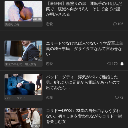
【最終回】黒塗りの扉：運転手の仕組んだ
罠で、破滅へ向かう2人…そして全ての謎
が明かされる
Vol.10
恋愛
106
黒塗りの扉
エリートでなければ人でない ？学歴至上主
義の埼玉県民、ダサイタマなんて言わせな
い
Vol.7
恋愛
170
東京の中心で、地元愛をさけぶ
バッド・ダディ：浮気がバレて離婚した
男。6年ぶりに元妻から電話があったので
出てみたら…
Vol.1
恋愛
72
バッド・ダディ
コリドーDAYS：23歳の自分にはもう戻れ
ない。初々しさを奪われながらコリドー街
を楽しむ女
Vol.1