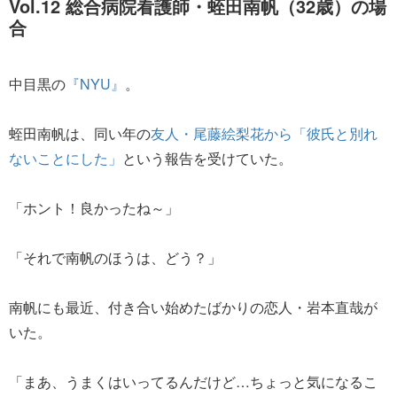
Vol.12 総合病院看護師・蛭田南帆（32歳）の場
合
中目黒の
『NYU』
。
蛭田南帆は、同い年の
友人・尾藤絵梨花から「彼氏と別れ
ないことにした」
という報告を受けていた。
「ホント！良かったね～」
「それで南帆のほうは、どう？」
南帆にも最近、付き合い始めたばかりの恋人・岩本直哉が
いた。
「まあ、うまくはいってるんだけど…ちょっと気になるこ