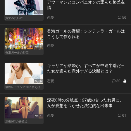
アウーマンとコンパニオンの歪んだ格差友
情
Vol.1
恋愛
56
貴女みたいに
香港ガールの野望：シンデレラ・ガールは
こうして作られる
恋愛
Vol.1
香港ガールの野望
キャリアか結婚か。すべてが中途半端だっ
た女が選んだ意外すぎる決断とは？
恋愛
30
Vol.9
最終レッスンに間に合えば
深夜0時の分岐点：27歳の甘ったれ男に、
女が愛想をつかせた決定的な出来事
恋愛
61
Vol.1
深夜0時の分岐点