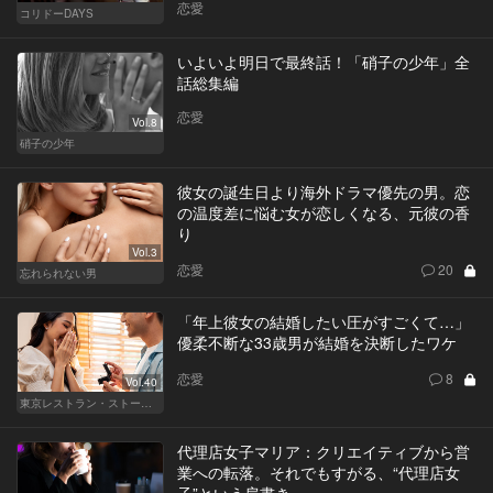
恋愛
コリドーDAYS
いよいよ明日で最終話！「硝子の少年」全
話総集編
恋愛
Vol.8
硝子の少年
彼女の誕生日より海外ドラマ優先の男。恋
の温度差に悩む女が恋しくなる、元彼の香
り
Vol.3
恋愛
20
忘れられない男
「年上彼女の結婚したい圧がすごくて…」
優柔不断な33歳男が結婚を決断したワケ
恋愛
8
Vol.40
東京レストラン・ストーリー
代理店女子マリア：クリエイティブから営
業への転落。それでもすがる、“代理店女
子”という肩書き