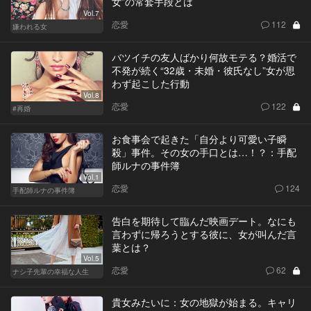
女”の常套手段とは
Vol.7
恋愛
112
嫌われる女
バツイチの友人ばかり何故モテる？婚活で
不発が続く“32歳・未婚・彼氏なし”女が思
わず起こした行動
Vol.8
恋愛
122
#再婚
お食事会で起きた「自分より可愛い子瞬
殺」事件。その女の手口とは…！？：手配
師ルナの事件簿
Vol.1
恋愛
124
手配師ルナの事件簿
告白を期待して臨んだ映画デート。なにも
言わずに帰ろうとする彼に、女が叫んだ言
葉とは？
Vol.5
恋愛
62
ナシ子先輩の幸福な人生
貴女みたいに：女の地獄が始まる。キャリ