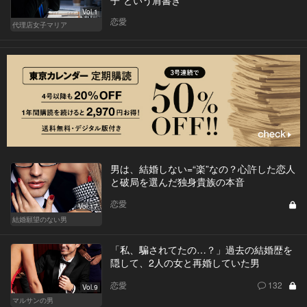
Vol.1
恋愛
代理店女子マリア
男は、結婚しない=“楽”なの？心許した恋人
と破局を選んだ独身貴族の本音
恋愛
Vol.17
結婚願望のない男
「私、騙されてたの…？」過去の結婚歴を
隠して、2人の女と再婚していた男
恋愛
132
Vol.9
マルサンの男