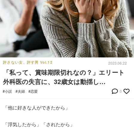
許さない女、許す男 Vol.12
2023.06.22
「私って、賞味期限切れなの？」エリート
外科医の失言に、32歳女は動揺し…
#小説
#夫婦
#恋愛
0
「他に好きな人ができたから」
「浮気したから」「されたから」