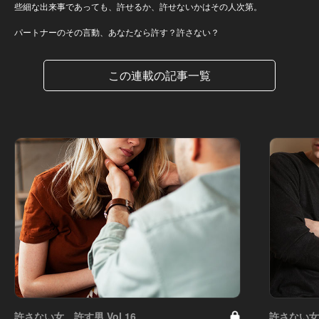
些細な出来事であっても、許せるか、許せないかはその人次第。
パートナーのその言動、あなたなら許す？許さない？
この連載の記事一覧
許さない女、許す男 Vol.16
許さない女、