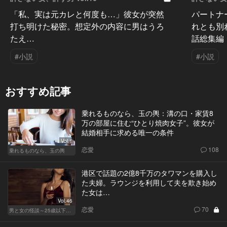
「私、実は元カレと何度も…」彼女が突然
パートナ
打ち明けた秘密。想定外の内容に男はうろ
れとも別
たえ…
話総集編
#小説
#小説
おすすめ記事
乗れるものなら、玉の輿：溝の口・家賃8
万の部屋に住む“ひとり焼肉女子”。彼女が
結婚相手に求める唯一の条件
Vol.1
恋愛
108
乗れるものなら、玉の輿
港区で話題の2億8千万のタワマンを購入し
た夫婦。ラウンジを利用して夫を欺き始め
た女は…
Vol.46
恋愛
70
男と女の怪談～25歳以下閲覧禁止～