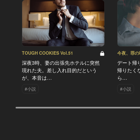
TOUGH COOKIES Vol.51
今夜、罪の味を
深夜3時、妻の出張先ホテルに突然
デート帰
現れた夫。差し入れ目的だという
帰りたく
が、本音は…
ら…
#小説
#小説