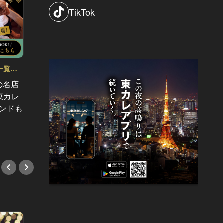
TikTok
一覧
東カレ主催イベント応募詳細記事一覧
東カレ
Vol.90
Vol.89
の名店
【受付終了】6/25 (木)『東カレBar』
【受付終了
東カレ
開催決定！銀座の夜景を味方に、上
新宿』
ブランドも
質な出会いを
トップ
#イベント
#イベ