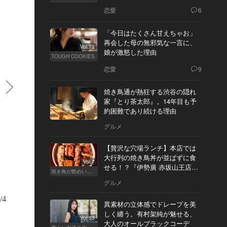
恋愛
6
「今日はたくさん甘えちゃお」
再会した母の無邪気な一言に、
Vol.73
娘が激怒した理由
TOUGH COOKIES
恋愛
9
すすむ
焼き鳥通が熱狂する渋谷の隠れ
家『とり茶太郎』。14年目も予
約困難であり続ける理由
グルメ
【贅沢な穴場ランチ】本店では
大行列の焼き鳥丼が並ばずに食
Vol.7
せる！？『伊勢廣 赤坂山王店』
焼き鳥が艶めいてきた
へ
グルメ
/4
異素材の立体感でドレープを美
しく纏う。有村架純が魅せる、
Vol.53
大人のオールブラックコーデ