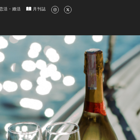
新のグルメ、洗練されたライフスタイル情報
恋活・婚活
月刊誌