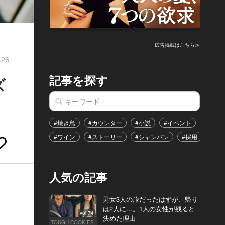
広告掲載はこちら≫
.26
記事を探す
ズ
#焼き鳥
#カウンター
#小説
#イベント
#港区
#ワイン
#ストーリー
#シャンパン
#採用
#恋
人気の記事
男女3人の旅だったはずが、帰り
は2人に…。1人の女性が残ると
Vol.74
決めた理由
TOUGH COOKIES