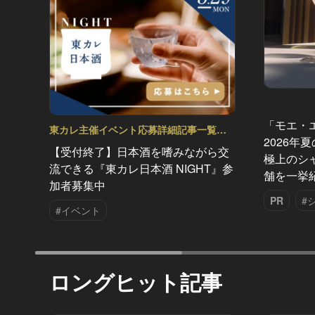
「モエ・
東カレ主催イベント応募詳細記事一覧
2026年
Vol.13
【受付終了】日本酒を嗜みながら交
極上のシ
流できる『東カレ日本酒 NIGHT』参
舗を一挙
加者募集中
PR
#
#イベント
ロングヒット記事