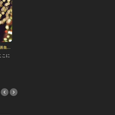
ト募集
ここに
冬こそ食べたい！ 表参道で旬な素材
表参道
に新鮮アイスをふんだんに使用し
ここ！
た、大人の贅沢パフェを満喫しよう
ル＆イ
#イベント
#イベ