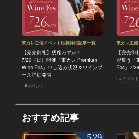
東カレ主催イベント応募詳細記事一覧
東カレ主催
Vol.93
Vol.92
【完売御礼】残席わずか！
【完売御
7/26（日）開催『東カレ Premium
が集う『東カ
Wine Fes』申し込み状況＆ワインブ
Fes』7
ース詳細発表！
#イベント
#イベント
おすすめ記事