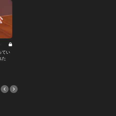
8
男と女の答えあわせ【A】 Vol.308
ってい
結婚願望ゼロだった27歳男性が、交
れた
際2年で突然プロポーズ。彼の心が
変わった“理由”とは
#小説