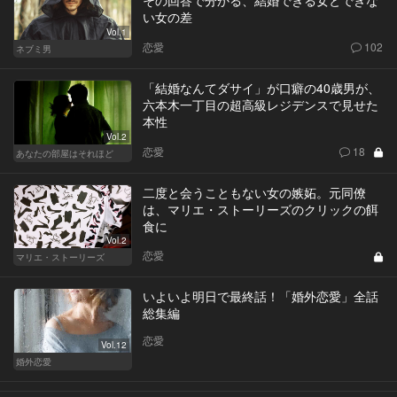
その回答で分かる、結婚できる女とできな
い女の差
Vol.1
恋愛
102
ネブミ男
「結婚なんてダサイ」が口癖の40歳男が、
六本木一丁目の超高級レジデンスで見せた
本性
Vol.2
恋愛
18
あなたの部屋はそれほど
二度と会うこともない女の嫉妬。元同僚
は、マリエ・ストーリーズのクリックの餌
食に
Vol.2
恋愛
マリエ・ストーリーズ
いよいよ明日で最終話！「婚外恋愛」全話
総集編
恋愛
Vol.12
婚外恋愛