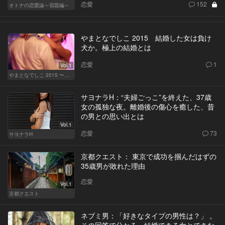
恋愛
152
オトナの恋愛論～宿題編～
やまとなでしこ 2015 結婚した女は負け
犬か。極上の結婚とは
恋愛
1
Vol.1
やまとなでしこ 2015 〜極上の結婚〜
サヨナラH：“夫婦ごっこ”を終えた、37歳
女の孤独な夜。離婚後の傷心を癒した、昔
の男との思い出とは
Vol.1
恋愛
73
サヨナラH
京都クエスト： 東京で成功を掴んだはずの
35歳男が敗れた理由
恋愛
Vol.1
京都クエスト
ネブミ男：「好きなタイプの男性は？」 。