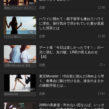
Vol.1
恋愛
50
東京レストラン・ストーリー
ハワイに憧れて：親子留学も兼ねてハワイ
に滞在。旅行気分で浮かれていた妻が直面
した現実とは
Vol.1
恋愛
20
ハワイに憧れて
デート後「今日は楽しかったです！」の一
文に潜む、女の嘘。LINEの答えあわせ
【A】
Vol.1
恋愛
1
LINEの答えあわせ【A】
東京Monster：15分前に頼んだUberより早
く、食事会に駆け付ける女。彼女のまさか
の移動手段とは…
Vol.1
恋愛
41
東京Monster
25時の表参道：叶わない恋ならば、いっそ