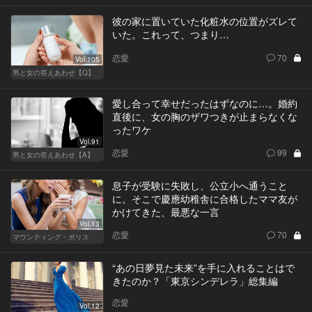
彼の家に置いていた化粧水の位置がズレて
いた。これって、つまり…
恋愛
70
Vol.105
男と女の答えあわせ【Q】
愛し合って幸せだったはずなのに…。婚約
直後に、女の胸のザワつきが止まらなくな
ったワケ
Vol.91
恋愛
99
男と女の答えあわせ【A】
息子が受験に失敗し、公立小へ通うこと
に。そこで慶應幼稚舎に合格したママ友が
かけてきた、最悪な一言
Vol.13
恋愛
70
マウンティング・ポリス
“あの日夢見た未来”を手に入れることはで
きたのか？「東京シンデレラ」総集編
恋愛
Vol.12