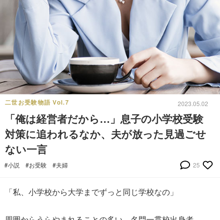
二世お受験物語 Vol.7
2023.05.02
「俺は経営者だから…」息子の小学校受験
対策に追われるなか、夫が放った見過ごせ
ない一言
#小説
#お受験
#夫婦
25
「私、小学校から大学までずっと同じ学校なの」
周囲からうらやまれることの多い、名門一貫校出身者。