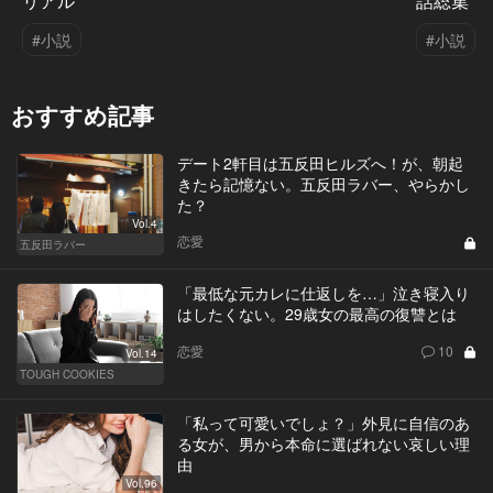
リアル
話総集
#小説
#小説
おすすめ記事
デート2軒目は五反田ヒルズへ！が、朝起
きたら記憶ない。五反田ラバー、やらかし
た？
Vol.4
恋愛
五反田ラバー
「最低な元カレに仕返しを…」泣き寝入り
はしたくない。29歳女の最高の復讐とは
恋愛
10
Vol.14
TOUGH COOKIES
「私って可愛いでしょ？」外見に自信のあ
る女が、男から本命に選ばれない哀しい理
由
Vol.96