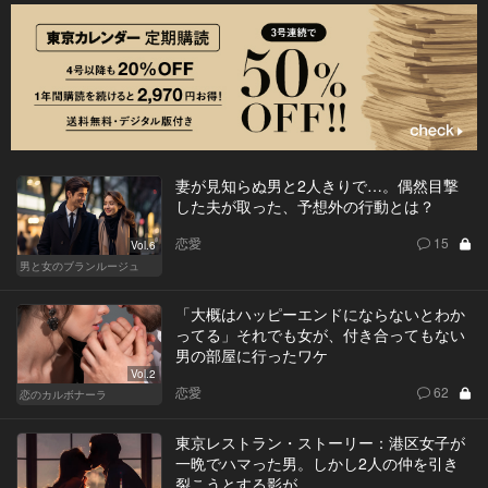
妻が見知らぬ男と2人きりで…。偶然目撃
した夫が取った、予想外の行動とは？
恋愛
15
Vol.6
男と女のブランルージュ
「大概はハッピーエンドにならないとわか
ってる」それでも女が、付き合ってもない
男の部屋に行ったワケ
Vol.2
恋愛
62
恋のカルボナーラ
東京レストラン・ストーリー：港区女子が
一晩でハマった男。しかし2人の仲を引き
裂こうとする影が…