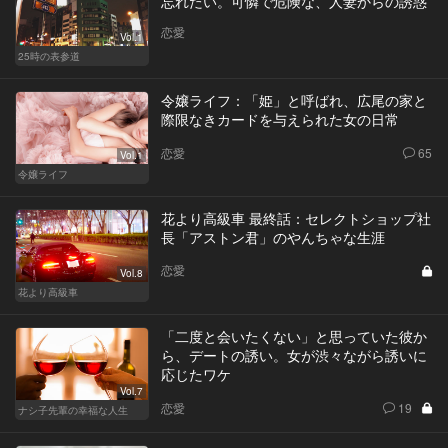
忘れたい。可憐で危険な、人妻からの誘惑
恋愛
Vol.1
25時の表参道
令嬢ライフ：「姫」と呼ばれ、広尾の家と
際限なきカードを与えられた女の日常
恋愛
65
Vol.1
令嬢ライフ
花より高級車 最終話：セレクトショップ社
長「アストン君」のやんちゃな生涯
恋愛
Vol.8
花より高級車
「二度と会いたくない」と思っていた彼か
ら、デートの誘い。女が渋々ながら誘いに
応じたワケ
Vol.7
恋愛
19
ナシ子先輩の幸福な人生