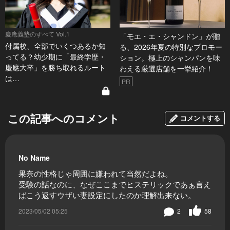
慶應義塾のすべて Vol.1
「モエ・エ・シャンドン」が贈
付属校、全部でいくつあるか知
る、2026年夏の特別なプロモー
ってる？幼少期に「最終学歴・
ション。極上のシャンパンを味
慶應大卒」を勝ち取れるルート
わえる厳選店舗を一挙紹介！
は…
PR
この記事へのコメント
コメントする
No Name
果奈の性格じゃ周囲に嫌われて当然だよね。
受験の話なのに、なぜここまでヒステリックであぁ言え
ばこう返すウザい妻設定にしたのか理解出来ない。
2023/05/02 05:25
2
58