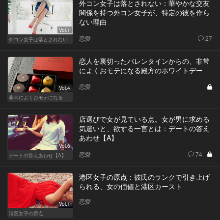
外コン女子は落とされない：華やかな交友
関係を持つ外コン女子が、特定の彼を作ら
ない理由
Vol.1
恋愛
27
外コン女子は落とされない
恋人を裏切ったバレンタインからの、非常
によくおモテになる殿方のホワイトデー
恋愛
Vol.4
非常によくおモテになる殿方のホワイトデー
店選びで女が見ている点。女が男に求める
気遣いと、欲する一言とは：デートの答え
あわせ【A】
Vol.6
恋愛
74
デートの答えあわせ【A】
港区女子の原点：彼氏のランクで引き上げ
られる、女の価値と港区カースト
恋愛
Vol.1
港区女子の原点