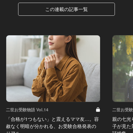
この連載の記事一覧
二世お受験物語 Vol.14
二世お受験物
「合格が1つもない」と震えるママ友…。容
親の七光
赦なく明暗が分かれる、お受験合格発表の
子が見た