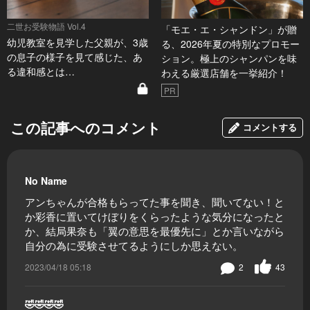
二世お受験物語 Vol.4
「モエ・エ・シャンドン」が贈
幼児教室を見学した父親が、3歳
る、2026年夏の特別なプロモー
の息子の様子を見て感じた、あ
ション。極上のシャンパンを味
る違和感とは…
わえる厳選店舗を一挙紹介！
PR
この記事へのコメント
コメントする
No Name
アンちゃんが合格もらってた事を聞き、聞いてない！と
か彩香に置いてけぼりをくらったような気分になったと
か、結局果奈も「翼の意思を最優先に」とか言いながら
自分の為に受験させてるようにしか思えない。
2023/04/18 05:18
2
43
🤣🤣🤣🤣