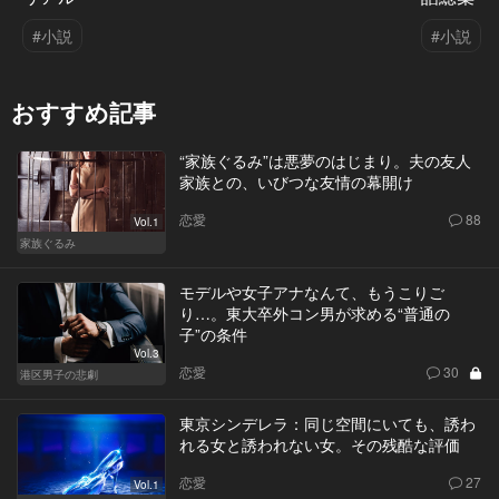
#小説
#小説
おすすめ記事
“家族ぐるみ”は悪夢のはじまり。夫の友人
家族との、いびつな友情の幕開け
恋愛
88
Vol.1
家族ぐるみ
モデルや女子アナなんて、もうこりご
り…。東大卒外コン男が求める“普通の
子”の条件
Vol.3
恋愛
30
港区男子の悲劇
東京シンデレラ：同じ空間にいても、誘わ
れる女と誘われない女。その残酷な評価
恋愛
27
Vol.1