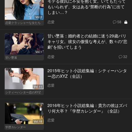
モテる彼氏に不安を抱く女。いてもたって
もいられず、女はある“禁断の行為”に出て
しまい…？
Vol.2
恋愛
58
恋愛クラッシャーな女たち
甘い墜落：婚約者との結婚に迷う29歳バリ
キャリ女。彼女の傲慢な考えが、数々の“悲
劇”を招いてしまう
Vol.1
恋愛
32
甘い墜落
2015年ヒット小説総集編：シティーハンタ
ー恋のXYZ（全話）
恋愛
Vol.11
シティーハンター恋のXYZ
2016年ヒット小説総集編：貴方の彼はズバ
リ何大卒？『学歴カレンダー』（全話）
恋愛
Vol.18
学歴カレンダー