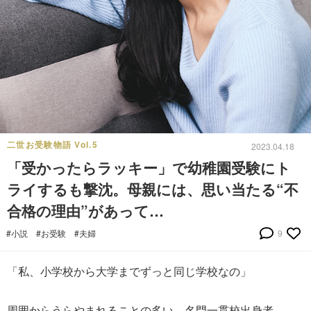
二世お受験物語 Vol.5
2023.04.18
「受かったらラッキー」で幼稚園受験にト
ライするも撃沈。母親には、思い当たる“不
合格の理由”があって…
#小説
#お受験
#夫婦
9
「私、小学校から大学までずっと同じ学校なの」
周囲からうらやまれることの多い、名門一貫校出身者。