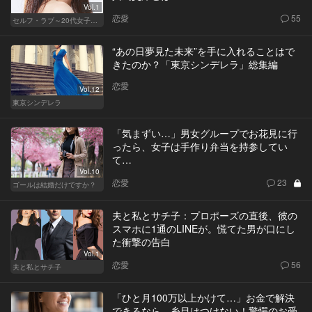
Vol.1
恋愛
55
セルフ・ラブ～20代女子の矛盾～
“あの日夢見た未来”を手に入れることはで
きたのか？「東京シンデレラ」総集編
恋愛
Vol.12
東京シンデレラ
「気まずい…」男女グループでお花見に行
ったら、女子は手作り弁当を持参してい
て…
Vol.10
恋愛
23
ゴールは結婚だけですか？
夫と私とサチ子：プロポーズの直後、彼の
スマホに1通のLINEが。慌てた男が口にし
た衝撃の告白
Vol.1
恋愛
56
夫と私とサチ子
「ひと月100万以上かけて…」お金で解決
できるなら、糸目はつけない！驚愕のお受