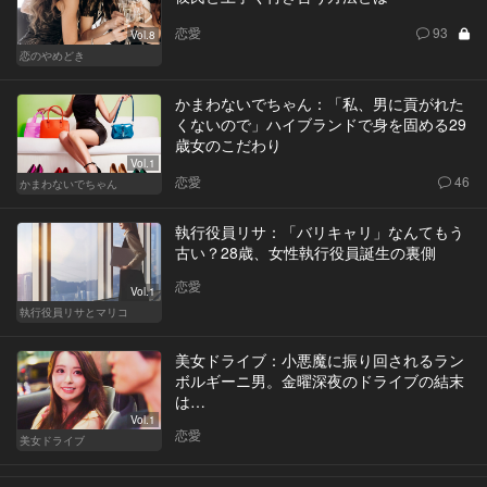
恋愛
93
Vol.8
恋のやめどき
かまわないでちゃん：「私、男に貢がれた
くないので」ハイブランドで身を固める29
歳女のこだわり
Vol.1
恋愛
46
かまわないでちゃん
執行役員リサ：「バリキャリ」なんてもう
古い？28歳、女性執行役員誕生の裏側
恋愛
Vol.1
執行役員リサとマリコ
美女ドライブ：小悪魔に振り回されるラン
ボルギーニ男。金曜深夜のドライブの結末
は…
Vol.1
恋愛
美女ドライブ