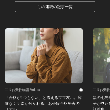
この連載の記事一覧
二世お受験物語 Vol.14
二世お受験物
「合格が1つもない」と震えるママ友…。容
親の七光
赦なく明暗が分かれる、お受験合格発表の
子が見た
リアル
話総集