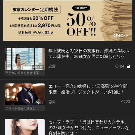
年上彼氏と2泊3日の初旅行。沖縄の高級ホ
テル滞在中、26歳女が男に幻滅したワケ
恋愛
24
Vol.212
男と女の答えあわせ【Q】
エリート亮介の嫁探し：“三高男”の半年間
限定・婚活プロジェクトが、いざ始動！
恋愛
23
Vol.1
エリート亮介の嫁探し
セルフ・ラブ：「男は日替わりカクテル」
の27歳女子が見つけた、ニューノーマルな
真剣交際とは？