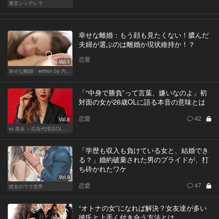
東京シンデレラ
幸せな離婚：もう顔も見たくない！膿んだ
夫婦が選ぶのは離婚か現状維持か！？
恋愛
Vol.1
幸せな離婚 written by 内埜さくら
「“中身で勝負”って言葉、嫌いなのよ」初
対面の女が26歳OLに語る本音の意味とは
恋愛
42
Vol.8
vs.美女 ～広告代理店OLの挑戦～
「学歴も収入も負けている女と、結婚でき
る？」婚約破棄された男のプライドが、打
ち砕かれたワケ
Vol.9
恋愛
47
彼女のウラ世界
“オトナの女”になれば解決？女友達が多い
彼氏と上手く付き合う方法とは