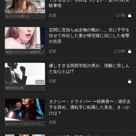
験事情
Vol.9
恋愛
99
ネイビーな妻たち
玄関に見知らぬ女物の靴が…。夫に子守を
任せて外出した妻が帰宅後に目にした衝撃
の光景
Vol.5
恋愛
256
産後クライシス—結婚3年目の波乱—
優しすぎる関西学院の男が、理解に苦しん
だ女心とは!?
恋愛
Vol.5
関西学院の男
タクシー・ドライバー 〜柊舞香〜：港区女
子を辞め、運転手に転職した美女。きっか
けは？
Vol.1
恋愛
タクシー・ドライバー 〜柊舞香〜