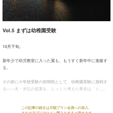
Vol.5 まずは幼稚園受験
10月下旬。
新年少で幼児教室に入った翼も、もうすぐ新年中に進級す
る。
その前に小学校受験の前哨戦として、幼稚園受験に挑戦す
る――夫・光弘の提案を、じっくり考えた果奈は「ト......
この記事の続きは月額プラン会員への加入、
またはアプリでコイン購入をすると読めます