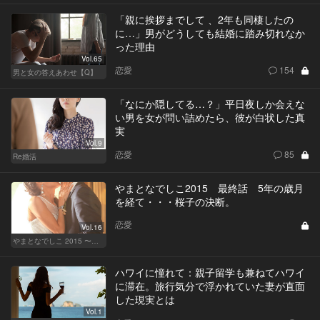
「親に挨拶までして 、2年も同棲したの
に…」男がどうしても結婚に踏み切れなか
った理由
Vol.65
恋愛
154
男と女の答えあわせ【Q】
「なにか隠してる…？」平日夜しか会えな
い男を女が問い詰めたら、彼が白状した真
実
Vol.9
恋愛
85
Re婚活
やまとなでしこ2015 最終話 5年の歳月
を経て・・・桜子の決断。
恋愛
Vol.16
やまとなでしこ 2015 〜極上の結婚〜
ハワイに憧れて：親子留学も兼ねてハワイ
に滞在。旅行気分で浮かれていた妻が直面
した現実とは
Vol.1