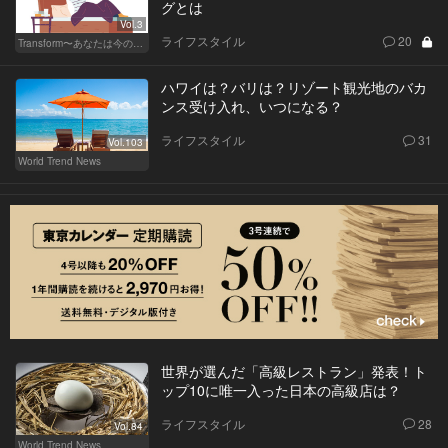
グとは
Vol.3
ライフスタイル
20
Transform〜あなたは今の自分に満足してますか？〜
ハワイは？バリは？リゾート観光地のバカ
ンス受け入れ、いつになる？
ライフスタイル
31
Vol.103
World Trend News
世界が選んだ「高級レストラン」発表！ト
ップ10に唯一入った日本の高級店は？
ライフスタイル
28
Vol.84
World Trend News