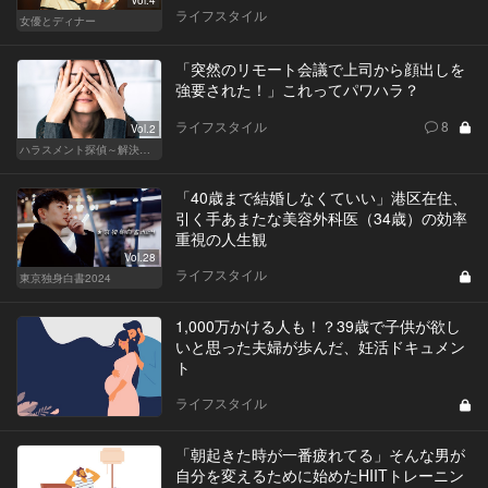
Vol.4
ライフスタイル
女優とディナー
「突然のリモート会議で上司から顔出しを
強要された！」これってパワハラ？
ライフスタイル
8
Vol.2
ハラスメント探偵～解決編～
「40歳まで結婚しなくていい」港区在住、
引く手あまたな美容外科医（34歳）の効率
重視の人生観
Vol.28
ライフスタイル
東京独身白書2024
1,000万かける人も！？39歳で子供が欲し
いと思った夫婦が歩んだ、妊活ドキュメン
ト
ライフスタイル
「朝起きた時が一番疲れてる」そんな男が
自分を変えるために始めたHIITトレーニン