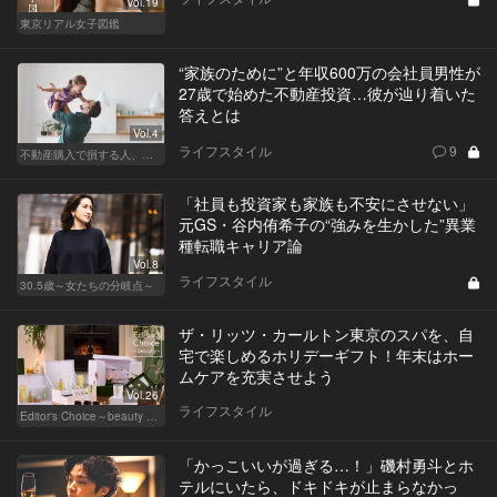
Vol.19
東京リアル女子図鑑
“家族のために”と年収600万の会社員男性が
27歳で始めた不動産投資…彼が辿り着いた
答えとは
Vol.4
ライフスタイル
9
不動産購入で損する人、得する人
「社員も投資家も家族も不安にさせない」
元GS・谷内侑希子の“強みを生かした”異業
種転職キャリア論
Vol.8
ライフスタイル
30.5歳～女たちの分岐点～
ザ・リッツ・カールトン東京のスパを、自
宅で楽しめるホリデーギフト！年末はホー
ムケアを充実させよう
Vol.26
ライフスタイル
Editor's Choice～beauty & wellness～
「かっこいいが過ぎる…！」磯村勇斗とホ
テルにいたら、ドキドキが止まらなかっ