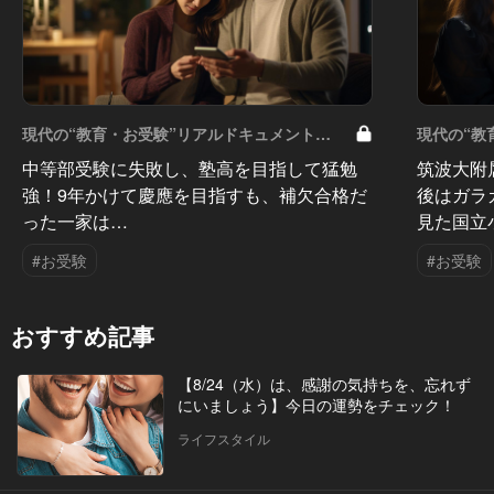
現代の“教育・お受験”リアルドキュメント
現代の“教
Vol.50
Vol.49
中等部受験に失敗し、塾高を目指して猛勉
筑波大附
強！9年かけて慶應を目指すも、補欠合格だ
後はガラ
った一家は…
見た国立
#お受験
#お受験
おすすめ記事
【8/24（水）は、感謝の気持ちを、忘れず
にいましょう】今日の運勢をチェック！
ライフスタイル