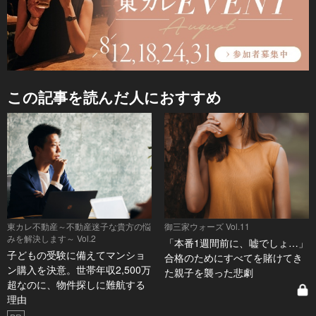
この記事を読んだ人におすすめ
東カレ不動産～不動産迷子な貴方の悩
御三家ウォーズ Vol.11
みを解決します～ Vol.2
「本番1週間前に、嘘でしょ…」
子どもの受験に備えてマンショ
合格のためにすべてを賭けてき
ン購入を決意。世帯年収2,500万
た親子を襲った悲劇
超なのに、物件探しに難航する
理由