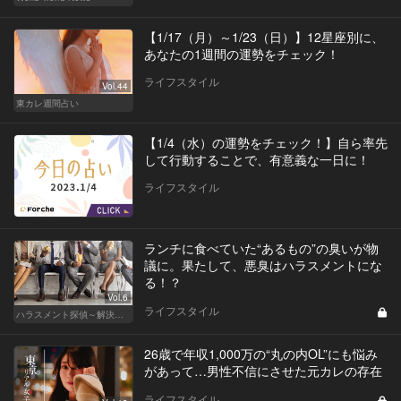
【1/17（月）～1/23（日）】12星座別に、
あなたの1週間の運勢をチェック！
ライフスタイル
Vol.44
東カレ週間占い
【1/4（水）の運勢をチェック！】自ら率先
して行動することで、有意義な一日に！
ライフスタイル
ランチに食べていた“あるもの”の臭いが物
議に。果たして、悪臭はハラスメントにな
る！？
Vol.6
ライフスタイル
ハラスメント探偵～解決編～
26歳で年収1,000万の“丸の内OL”にも悩み
があって…男性不信にさせた元カレの存在
ライフスタイル