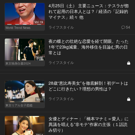
4月25日（土） 主要ニュース：テスラが惚
れて起用の日本人とは？ / 経済の「記録的
マイナス」続々 他
Vol.19
ライフスタイル
54
World Trend News
夜の蝶との壮絶な恋愛を経て開眼。たった
1年で23kg減量、海外移住を目論む男の日
常とは
Vol.2
ライフスタイル
東京独身白書2024
28歳“恵比寿美女”を徹底解剖！初デートは
どこに行きたい？理想の男性は？
ライフスタイル
Vol.1
東京リアル女子図鑑
女優とディナー：「橋本マナミ＝愛人」に
異議を唱える”非モテ”作家の主張（１話読
み切り）