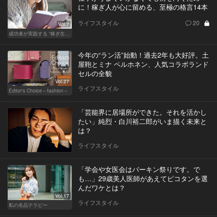
に！稼ぎ人が心に留める、至極の格言14本
ライフスタイル
20
Vol.7
成功者が実践する “稼ぎ生活”
今年の“ラン活”始動！過去2年も大好評。土
屋鞄とミナ ペルホネン、人気コラボランド
セルの全貌
Vol.27
ライフスタイル
Editor's Choice～fashion～
「芸能界に居場所ができた。それを活かし
たい」純烈・白川裕二郎がいま描く未来と
は？
ライフスタイル
「学会や女医会はバーキン祭りです。で
も…」29歳美人医師があえてピコタンを選
んだワケとは？
Vol.17
ライフスタイル
私の名品テラピー