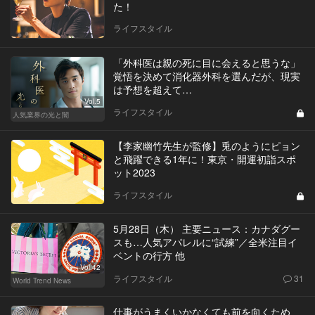
た！
ライフスタイル
「外科医は親の死に目に会えると思うな」
覚悟を決めて消化器外科を選んだが、現実
は予想を超えて…
Vol.5
ライフスタイル
人気業界の光と闇
【李家幽竹先生が監修】兎のようにピョン
と飛躍できる1年に！東京・開運初詣スポ
ット2023
ライフスタイル
5月28日（木） 主要ニュース：カナダグー
スも…人気アパレルに“試練”／全米注目イ
ベントの行方 他
Vol.42
ライフスタイル
31
World Trend News
仕事がうまくいかなくても前を向くため