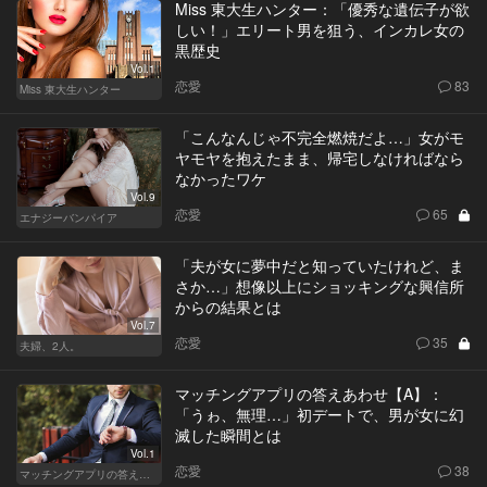
Miss 東大生ハンター：「優秀な遺伝子が欲
しい！」エリート男を狙う、インカレ女の
黒歴史
Vol.1
恋愛
83
Miss 東大生ハンター
「こんなんじゃ不完全燃焼だよ…」女がモ
ヤモヤを抱えたまま、帰宅しなければなら
なかったワケ
Vol.9
恋愛
65
エナジーバンパイア
「夫が女に夢中だと知っていたけれど、ま
さか…」想像以上にショッキングな興信所
からの結果とは
Vol.7
恋愛
35
夫婦、2人。
マッチングアプリの答えあわせ【A】：
「うゎ、無理…」初デートで、男が女に幻
滅した瞬間とは
Vol.1
恋愛
38
マッチングアプリの答えあわせ【A】～SEASON2～