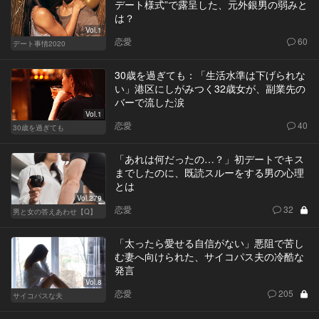
デート様式”で露呈した、元外銀男の弱みと
は？
Vol.1
恋愛
60
デート事情2020
30歳を過ぎても：「生活水準は下げられな
い」港区にしがみつく32歳女が、副業先の
バーで流した涙
Vol.1
恋愛
40
30歳を過ぎても
「あれは何だったの…？」初デートでキス
までしたのに、既読スルーをする男の心理
とは
Vol.279
恋愛
32
男と女の答えあわせ【Q】
「太ったら愛せる自信がない」悪阻で苦し
む妻へ向けられた、サイコパス夫の冷酷な
発言
Vol.8
恋愛
205
サイコパスな夫