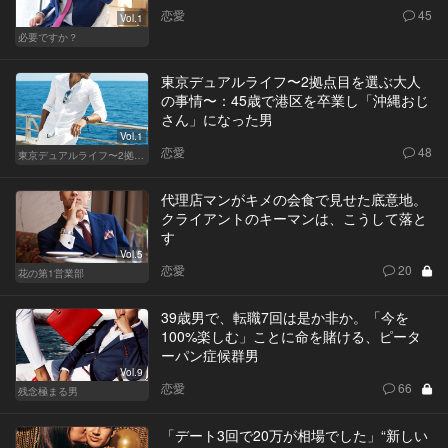
恋愛
45
Vol.1
必要ですか？
東京デュアルライフ〜2拠点目を選ぶ大人
の事情〜：45歳で港区を卒業し「沖縄おじ
さん」になった男
Vol.1
恋愛
48
東京デュアルライフ〜2拠点目を選ぶ大人の事情〜
代理店マンがキメの会食で見せた底意地。
クライアントのキーマンは、こうして落と
す
Vol.5
恋愛
20
花の第1営業部
39歳男で、転職7回は是か非か。「今を
100%楽しむ」ことに命を賭ける、ピータ
ーパン症候群男
Vol.9
恋愛
66
残念極まる男
「デート3回で20万が相場でした」“新しい