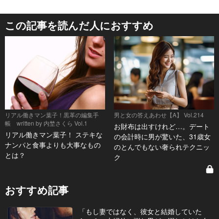
この記事を読んだ人におすすめ
リアル働きマン葉子！黒革の編集手
男と女の答えあわせ【A】 Vol.214
帳 written by 内埜さくら Vol.1
お財布は出すけれど…。デート
リアル働きマン葉子！ ステキな
の会計時に男が驚いた、31歳女
ナンパと食事よりも大事なもの
のとんでもない奢られテクニッ
とは？
ク
おすすめ記事
「もし妻ではなく、彼女と結婚していた