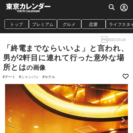
グルメ情報・プレミアムレストラン予約サイト
トップ
プレミアム
グルメ
恋愛
ライフスタ
PR
2023.03.24
「終電までならいいよ」と言われ、
男が2軒目に連れて行った意外な場
所とは
の画像
#デート
#シャンパン
#ホテル