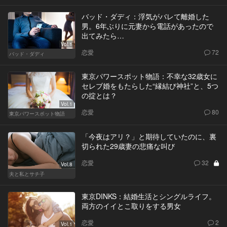
バッド・ダディ：浮気がバレて離婚した
男。6年ぶりに元妻から電話があったので
出てみたら…
Vol.1
恋愛
72
バッド・ダディ
東京パワースポット物語：不幸な32歳女に
セレブ婚をもたらした“縁結び神社”と、5つ
の掟とは？
Vol.1
恋愛
80
東京パワースポット物語
「今夜はアリ？」と期待していたのに、裏
切られた29歳妻の悲痛な叫び
恋愛
32
Vol.8
夫と私とサチ子
東京DINKS：結婚生活とシングルライフ。
両方のイイとこ取りをする男女
恋愛
2
Vol.1