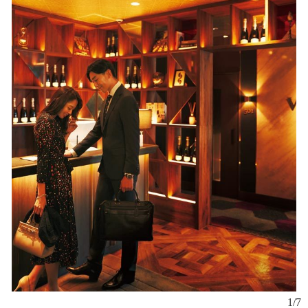
廊
ド
1/7