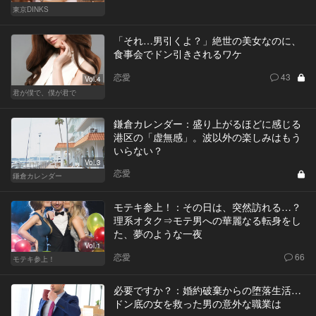
東京DINKS
「それ…男引くよ？」絶世の美女なのに、
食事会でドン引きされるワケ
恋愛
43
Vol.4
君が僕で、僕が君で
鎌倉カレンダー：盛り上がるほどに感じる
港区の「虚無感」。波以外の楽しみはもう
いらない？
Vol.3
恋愛
鎌倉カレンダー
モテキ参上！：その日は、突然訪れる…？
理系オタク⇒モテ男への華麗なる転身をし
た、夢のような一夜
Vol.1
恋愛
66
モテキ参上！
必要ですか？：婚約破棄からの堕落生活…
ドン底の女を救った男の意外な職業は