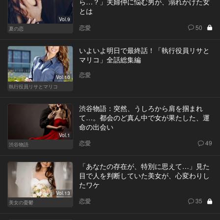
ら…？」夫婦仲に悩む男が、溺れかけた女
とは
Vol.9
恋愛
50
夏の恋
いよいよ明日で最終話！「執行役員リサと
マリコ」全話総集編
恋愛
Vol.10
執行役員リサとマリコ
渋谷物語：突然、うしろから肩を掴まれ
て…。都会のど真ん中で女が果たした、運
命の出会い
Vol.1
恋愛
49
渋谷物語
「あなたの存在が、特別に思えて…」見た
目で人を判断していた美女が、心変わりし
たワケ
Vol.13
恋愛
35
美女の憂鬱