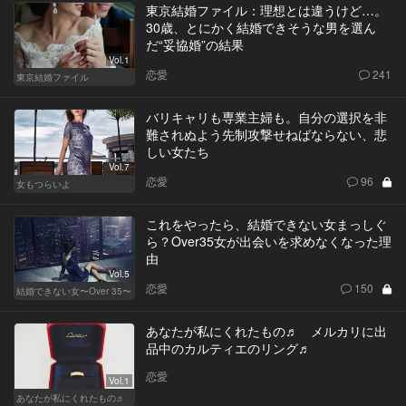
東京結婚ファイル：理想とは違うけど…。
30歳、とにかく結婚できそうな男を選ん
だ“妥協婚”の結果
Vol.1
恋愛
241
東京結婚ファイル
バリキャリも専業主婦も。自分の選択を非
難されぬよう先制攻撃せねばならない、悲
しい女たち
Vol.7
恋愛
96
女もつらいよ
これをやったら、結婚できない女まっしぐ
ら？Over35女が出会いを求めなくなった理
由
Vol.5
恋愛
150
結婚できない女〜Over 35〜
あなたが私にくれたもの♬ メルカリに出
品中のカルティエのリング♬
恋愛
Vol.1
あなたが私にくれたもの♬