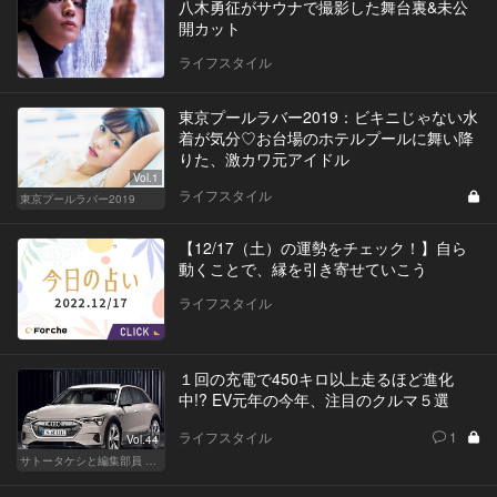
八木勇征がサウナで撮影した舞台裏&未公
開カット
ライフスタイル
東京プールラバー2019：ビキニじゃない水
着が気分♡お台場のホテルプールに舞い降
りた、激カワ元アイドル
Vol.1
ライフスタイル
東京プールラバー2019
【12/17（土）の運勢をチェック！】自ら
動くことで、縁を引き寄せていこう
ライフスタイル
１回の充電で450キロ以上走るほど進化
中!? EV元年の今年、注目のクルマ５選
ライフスタイル
1
Vol.44
サトータケシと編集部員 船山の"CAR GENTSへの道"