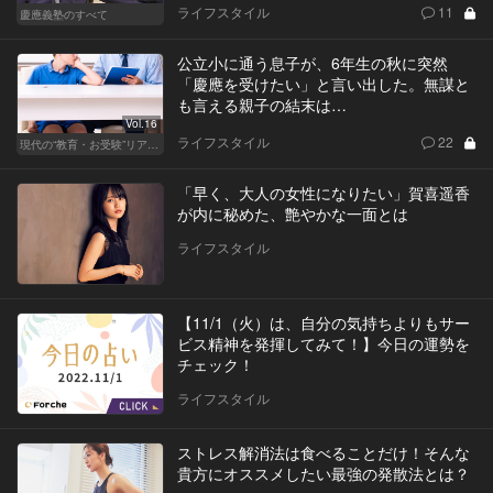
ライフスタイル
11
慶應義塾のすべて
公立小に通う息子が、6年生の秋に突然
「慶應を受けたい」と言い出した。無謀と
も言える親子の結末は…
Vol.16
ライフスタイル
22
現代の“教育・お受験”リアルドキュメント
「早く、大人の女性になりたい」賀喜遥香
が内に秘めた、艶やかな一面とは
ライフスタイル
【11/1（火）は、自分の気持ちよりもサー
ビス精神を発揮してみて！】今日の運勢を
チェック！
ライフスタイル
ストレス解消法は食べることだけ！そんな
貴方にオススメしたい最強の発散法とは？