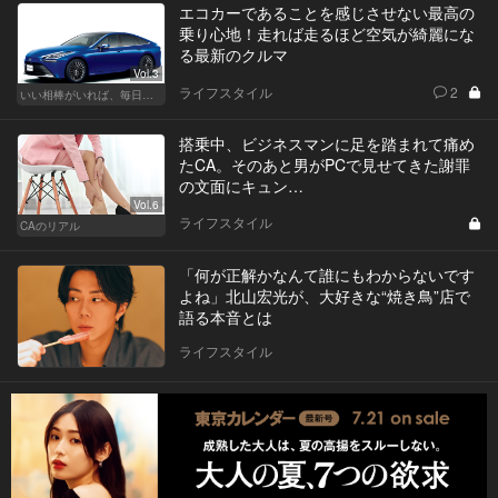
エコカーであることを感じさせない最高の
乗り心地！走れば走るほど空気が綺麗にな
る最新のクルマ
Vol.3
ライフスタイル
2
いい相棒がいれば、毎日が楽しい。クルマがあるとできること
搭乗中、ビジネスマンに足を踏まれて痛め
たCA。そのあと男がPCで見せてきた謝罪
の文面にキュン…
Vol.6
ライフスタイル
CAのリアル
「何が正解かなんて誰にもわからないです
よね」北山宏光が、大好きな“焼き鳥”店で
語る本音とは
ライフスタイル