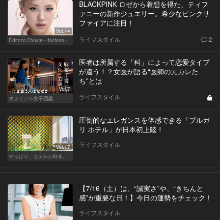
BLACKPINK ロゼから着想を得た、ティフ
ァニーの新作ジュエリー。希少なピンクサ
ファイアに注目！
Vol.14
ライフスタイル
2
Editor's Choice～fashion～
医者は所属する「科」によって恋愛タイプ
が違う！？女医が語る“医師の元カレた
ち”とは
Vol.7
ライフスタイル
東京リアル女子図鑑
圧倒的なエレガンスを体感できる「ブルガ
リ ホテル」が日本初上陸！
ライフスタイル
Vol.17
やっぱり、ホテルが好き。
【7/16（土）は、“誠実さ”や、“きちんと
感”が重要な日！】今日の運勢をチェック！
ライフスタイル