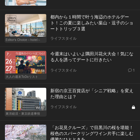
都内から１時間で叶う海辺のホテルデー
ト！この夏に楽しみたい葉山・逗子のショ
ートトリップ３選
Vol.29
ライフスタイル
Editor's Choice～hotel～
今週末はいよいよ隅田川花火大会！気にな
る人を誘ってデートに行きたい
ライフスタイル
1
Vol.56
大人の週末ToDoリスト
新宿の京王百貨店が「シニア戦略」を変え
た理由とは？
ライフスタイル
Vol.57
東洋経済・東京鉄道事情
「お花見クルーズ」で目黒川の桜を堪能！
桜色のスパークリングワイン片手に楽しむ
優雅なひとときを