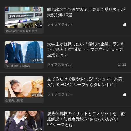
同じ駅名でも遠すぎる！東京で乗り換えが
大変な駅10選
ライフスタイル
Vol.4
東洋経済・東京鉄道事情
大学生が就職したい「憧れの企業」ランキ
ング発表！2年連続トップに立った大人気
企業とは？
Vol.242
ライフスタイル
22
World Trend News
見てるだけで癒やされる“マシュマロ系美
女”。K-POPグループからタレントに！
ライフスタイル
Vol.146
金曜美女劇場
慶應付属校のメリットとデメリットを、徹
底解説！幼稚舎受験を“させない方がい
い”ケースとは
Vol.10