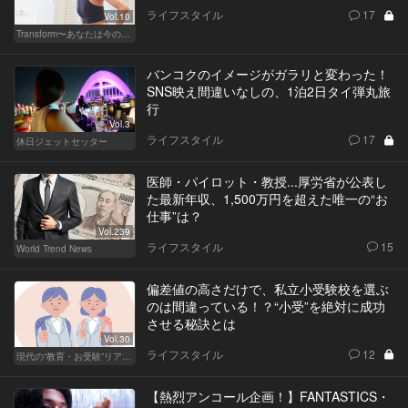
ライフスタイル
17
Vol.10
Transform〜あなたは今の自分に満足してますか？〜
バンコクのイメージがガラリと変わった！
SNS映え間違いなしの、1泊2日タイ弾丸旅
行
Vol.3
ライフスタイル
17
休日ジェットセッター
医師・パイロット・教授...厚労省が公表し
た最新年収、1,500万円を超えた唯一の“お
仕事”は？
Vol.239
ライフスタイル
15
World Trend News
偏差値の高さだけで、私立小受験校を選ぶ
のは間違っている！？“小受”を絶対に成功
させる秘訣とは
Vol.30
ライフスタイル
12
現代の“教育・お受験”リアルドキュメント
【熱烈アンコール企画！】FANTASTICS・