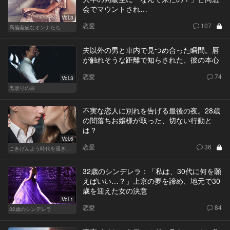
会でマウントされ…
Vol.3
恋愛
107
高偏差値なオンナたち
夫以外の男と車内で見つめ合った瞬間。唇
が触れそうな距離で知らされた、彼の本心
恋愛
74
Vol.3
黒塗りの扉
不実な恋人に別れを告げる最後の夜。28歳
の闇落ちお嬢様が取った、切ない行動と
は？
Vol.6
恋愛
36
ごきげんよう時代を過ぎても
32歳のシンデレラ：「私は、30代に何を願
えばいい…？」上京の夢を諦め、地元で30
歳を迎えた女の決意
Vol.1
恋愛
84
32歳のシンデレラ