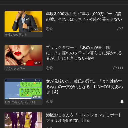
年収3,000万の夫：”年収1,000万ゴール”説
の嘘。それっぽっちじゃ都心で暮らせない
恋愛
3
Vol.1
年収3,000万の夫
ブラックタワー：「あの人が最上階
に…？」憧れのタワマン暮らしに浮かれる
妻が、誰にも言えない秘密
Vol.1
恋愛
111
ブラックタワー
女が見抜いた、彼氏の浮気。「また連絡す
るね」の一文が仇となる：LINEの答えあわ
せ【A】
Vol.15
恋愛
LINEの答えあわせ【A】
港区おじさんを「コレクション」しポート
フォリオを組む女、現る