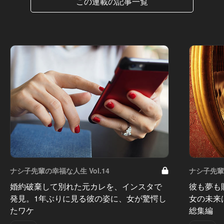
この連載の記事一覧
ナシ子先輩の幸福な人生 Vol.14
ナシ子先輩の
婚約破棄して別れた元カレを、インスタで
彼も夢も
発見。1年ぶりに見る彼の姿に、女が驚愕し
女の未来
たワケ
総集編