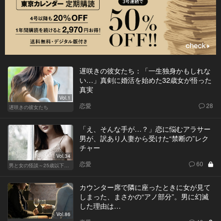
遅咲きの彼女たち：「一生独身かもしれな
い…」真剣に婚活を始めた32歳女が悟った
真実
Vol.1
恋愛
28
遅咲きの彼女たち
「え、そんな手が…？」恋に悩むアラサー
男が、訳あり人妻から受けた“禁断の”レク
チャー
Vol.34
恋愛
60
男と女の怪談～25歳以下閲覧禁止～
カウンター席で隣に座ったときに女が見て
しまった、まさかの“アノ部分”。男に幻滅
した理由は…
Vol.86