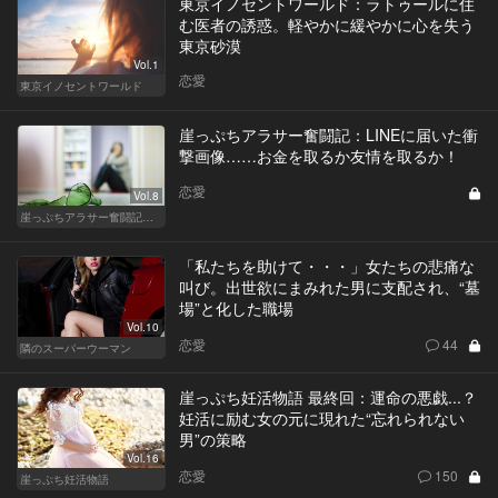
東京イノセントワールド：ラトゥールに住
む医者の誘惑。軽やかに緩やかに心を失う
東京砂漠
Vol.1
恋愛
東京イノセントワールド
崖っぷちアラサー奮闘記：LINEに届いた衝
撃画像……お金を取るか友情を取るか！
恋愛
Vol.8
崖っぷちアラサー奮闘記 written by 内埜さくら
「私たちを助けて・・・」女たちの悲痛な
叫び。出世欲にまみれた男に支配され、“墓
場”と化した職場
Vol.10
恋愛
44
隣のスーパーウーマン
崖っぷち妊活物語 最終回：運命の悪戯...？
妊活に励む女の元に現れた“忘れられない
男”の策略
Vol.16
恋愛
150
崖っぷち妊活物語