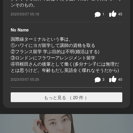
ンそのもの。
2023/03/07 05:18
1
45
No Name
国際線ターミナルという事は、
①ハワイにヨガ留学して講師の資格を取る
②フランス留学 学ぶ目的は不明(婚活はする)
③ロンドンにフラワーアレンジメント留学
④羽根田さんの後輩として働く(多分ナシ子には無理だ
とは思うけど。年齢もだし英語全く喋れなそうだから)
2023/03/07 05:26
3
40
もっと見る （ 20 件 ）