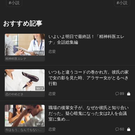
#小説
#小説
おすすめ記事
いよいよ明日で最終話！「精神科医エレ
ナ」全話総集編
恋愛
Vol.10
精神科医エレナ
いつもと違うコードの巻かれ方。彼氏の家
で女の影を見た時、アラサー女がとるべき
行動
Vol.3
恋愛
89
恋のやめどき
職場の後輩女子が、なぜか彼氏と知り合い
だった。疑心暗鬼になった女は2人を会議
室に集め…
Vol.2
恋愛
60
今はもう、なんでもないから