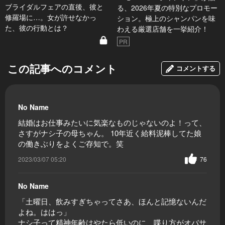
ブライダルフェアの直後、彼と
る、2026年夏の特別なプロモー
修羅場に…。女が許せなかっ
ション。極上のシャンパンを味
た、彼の行動とは？
わえる厳選店舗を一挙紹介！
PR
この記事へのコメント
コメントする
No Name
結婚はお仕事みたいに気楽なものじゃないのよ！って、
さすがナシ子の母ちゃん。 10年近く給料泥棒してた娘
の働きぶりをよくご存知で。笑
2023/03/07 05:20
76
No Name
「土曜日、飲みすぎちゃってさあ、ほんと記憶ないんだ
よね。ははっ」
ナシ子って精神年齢はやたら低いのに、喋り方がオバサ