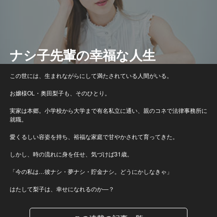
ナシ子先輩の幸福な人生
この世には、生まれながらにして満たされている人間がいる。
お嬢様OL・奥田梨子も、そのひとり。
実家は本郷。小学校から大学まで有名私立に通い、親のコネで法律事務所に
就職。
愛くるしい容姿を持ち、裕福な家庭で甘やかされて育ってきた。
しかし、時の流れに身を任せ、気づけば31歳。
「今の私は…彼ナシ・夢ナシ・貯金ナシ。どうにかしなきゃ」
はたして梨子は、幸せになれるのか―？