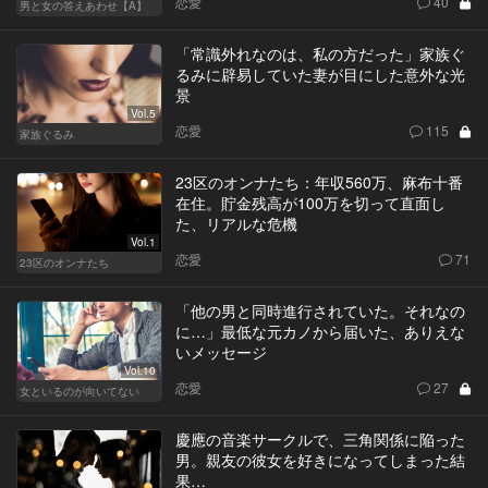
恋愛
40
男と女の答えあわせ【A】
「常識外れなのは、私の方だった」家族ぐ
るみに辟易していた妻が目にした意外な光
景
Vol.5
恋愛
115
家族ぐるみ
23区のオンナたち：年収560万、麻布十番
在住。貯金残高が100万を切って直面し
た、リアルな危機
Vol.1
恋愛
71
23区のオンナたち
「他の男と同時進行されていた。それなの
に…」最低な元カノから届いた、ありえな
いメッセージ
Vol.10
恋愛
27
女といるのが向いてない
慶應の音楽サークルで、三角関係に陥った
男。親友の彼女を好きになってしまった結
果…