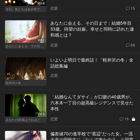
Vol.8
恋愛
15
今日、私たちはあの街で
あなたに会える、その日まで：結婚5年目
33歳。待望の妊娠。幸せと同時に訪れた違
和感とは？
Vol.1
恋愛
88
あなたに会える、その日まで
いよいよ明日で最終話！「軽井沢の冬」全
話総集編
恋愛
Vol.12
軽井沢の冬
「結婚なんてダサイ」が口癖の40歳男が、
六本木一丁目の超高級レジデンスで見せた
本性
Vol.2
恋愛
18
あなたの部屋はそれほど
偏差値70の進学校で“底辺”だった女。一流
大卒の同級生に「なんで来たの？」と同窓