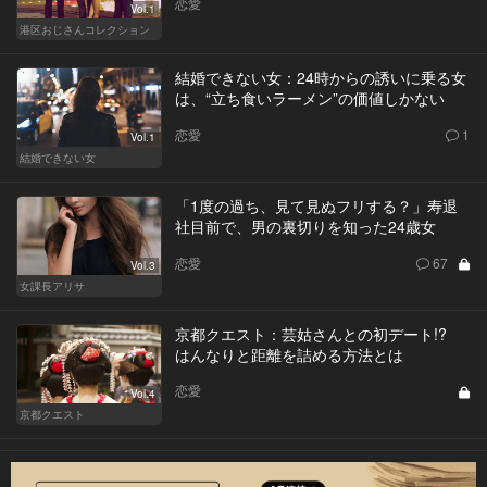
恋愛
Vol.1
港区おじさんコレクション
結婚できない女：24時からの誘いに乗る女
は、“立ち食いラーメン”の価値しかない
恋愛
1
Vol.1
結婚できない女
「1度の過ち、見て見ぬフリする？」寿退
社目前で、男の裏切りを知った24歳女
恋愛
67
Vol.3
女課長アリサ
京都クエスト：芸姑さんとの初デート!?
はんなりと距離を詰める方法とは
恋愛
Vol.4
京都クエスト