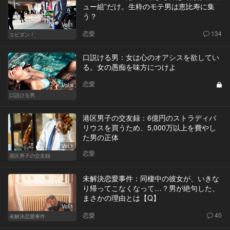
ュー組”だけ。生粋のモテ男は恵比寿に集
う？
Vol.1
恋愛
134
エビダン！
口説ける男：女は心のオアシスを欲してい
る。女の愚痴を味方につけよ
恋愛
Vol.8
口説ける男
港区男子の交友録：6億円のストラディバ
リウスを買うため、5,000万以上を費やし
た男の正体
Vol.1
恋愛
港区男子の交友録
未解決恋愛事件：同棲中の彼女が、いきな
り帰ってこなくなって…？男が絶句した、
まさかの理由とは【Q】
Vol.1
恋愛
40
未解決恋愛事件