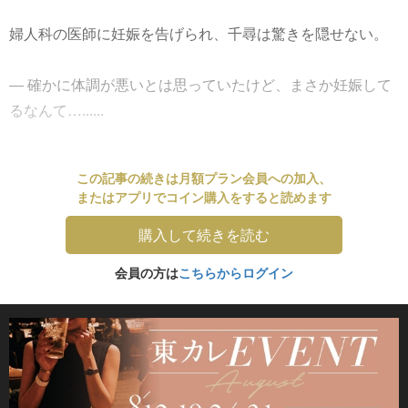
婦人科の医師に妊娠を告げられ、千尋は驚きを隠せない。
― 確かに体調が悪いとは思っていたけど、まさか妊娠して
るなんて…......
この記事の続きは月額プラン会員への加入、
またはアプリでコイン購入をすると読めます
購入して続きを読む
会員の方は
こちらからログイン