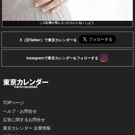
この記事が気に入ったらいいね！しよう
X（旧Twitter）で東京カレンダーを
Instagramで東京カレンダーをフォローする
TOPページ
ヘルプ・お問合せ
広告に関するお問合せ
東京カレンダー 企業情報