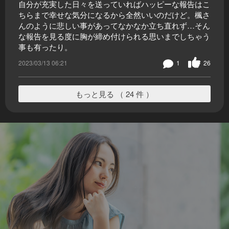
自分が充実した日々を送っていればハッピーな報告はこ
ちらまで幸せな気分になるから全然いいのだけど。楓さ
んのように悲しい事があってなかなか立ち直れず…そん
な報告を見る度に胸が締め付けられる思いまでしちゃう
事も有ったり。
2023/03/13 06:21
1
26
もっと見る （ 24 件 ）