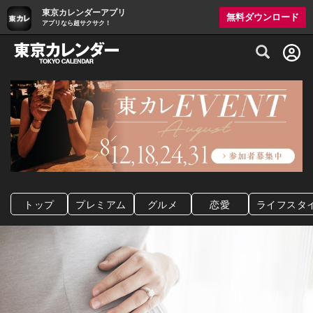
東京カレンダーアプリ
無料ダウンロード
アプリなら超サクサク！
グルメ情報・プレミアムレストラン予約サイト
トップ
プレミアム
グルメ
恋愛
ライフスタ