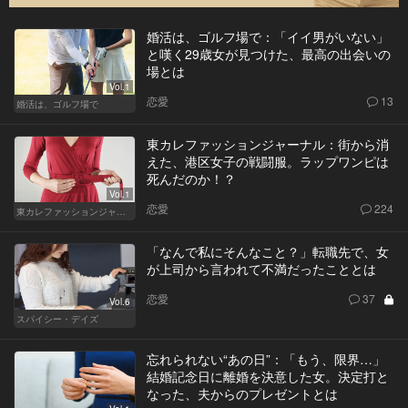
婚活は、ゴルフ場で：「イイ男がいない」
と嘆く29歳女が見つけた、最高の出会いの
場とは
Vol.1
恋愛
13
婚活は、ゴルフ場で
東カレファッションジャーナル：街から消
えた、港区女子の戦闘服。ラップワンピは
死んだのか！？
Vol.1
恋愛
224
東カレファッションジャーナル
「なんで私にそんなこと？」転職先で、女
が上司から言われて不満だったこととは
恋愛
37
Vol.6
スパイシー・デイズ
忘れられない“あの日”：「もう、限界…」
結婚記念日に離婚を決意した女。決定打と
なった、夫からのプレゼントとは