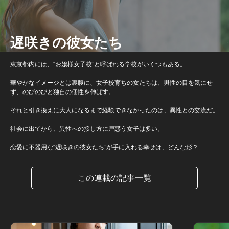
遅咲きの彼女たち
東京都内には、“お嬢様女子校”と呼ばれる学校がいくつもある。
華やかなイメージとは裏腹に、女子校育ちの女たちは、男性の目を気にせ
ず、のびのびと独自の個性を伸ばす。
それと引き換えに大人になるまで経験できなかったのは、異性との交流だ。
社会に出てから、異性への接し方に戸惑う女子は多い。
恋愛に不器用な“遅咲きの彼女たち”が手に入れる幸せは、どんな形？
この連載の記事一覧