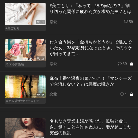
#美ごもり：「私って、彼の何なの？」割
り切った関係に疲れた女が求めたモノとは
恋愛
59
Vol.1
#美ごもり
付き合う男を「金持ちかどうか」で選んで
いた女。33歳独身になったとき、そのツケ
が回ってきて…
Vol.3
恋愛
39
港区今昔物語
麻布十番で深夜の鬼ごっこ！「マンシーズ
で合流しない？」は悪魔の囁きか
恋愛
1
Vol.2
東カレ読者のワーストデート
名もなき専業主婦が感じた、孤独と虚し
さ。働くことを許さぬ夫に、妻が起こした
突然の反乱
Vol.10