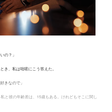
ないの？」
たとき、私は咄嗟にこう答えた。
が好きなので」
る私と彼の年齢差は、15歳もある。けれどもそこに関し