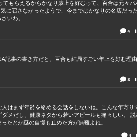
ってもらえるからかなり歳上を好むって、百合は元々パ
お気に召さなかったようで。今まではかなりの名店だっ
るさいわ。
4
のA記事の書き方だと、百合も結局すごい年上を好む理
8
な人はまず年齢を絡める会話をしないね。こんな年寄り
まずダメだし、健康ネタから若いアピールも痛々しい。 説
だったとか謎の自慢も止めた方が無難よね。
4