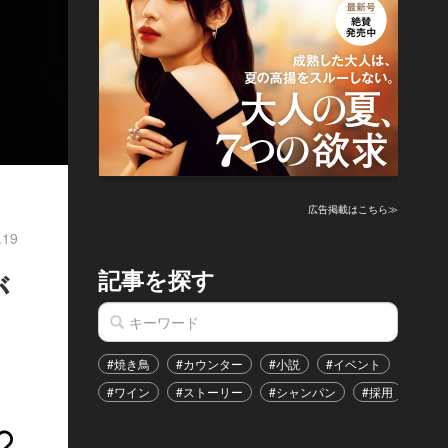
広告掲載はこちら≫
.19
記事を探す
が
#焼き鳥
#カウンター
#小説
#イベント
#港区
#ワイン
#ストーリー
#シャンパン
#採用
#恋