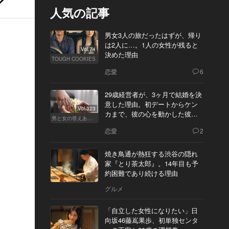
人気の記事
男女3人の旅だったはずが、帰り
は2人に…。1人の女性が残ると
Vol.74
決めた理由
TOUGH COOKIES
恋愛
6
29歳経営者が、3ヶ月で結婚を決
意した理由。初デートからケン
Vol.323
カまで、彼の心を動かした彼女
男と女の答えあわせ【Q】
の態度とは
恋愛
2
焼き鳥通が熱狂する渋谷の隠れ
家『とり茶太郎』。14年目も予
約困難であり続ける理由
グルメ
「自立した女性になりたい」日
向坂46藤嶌果歩、初単独センタ