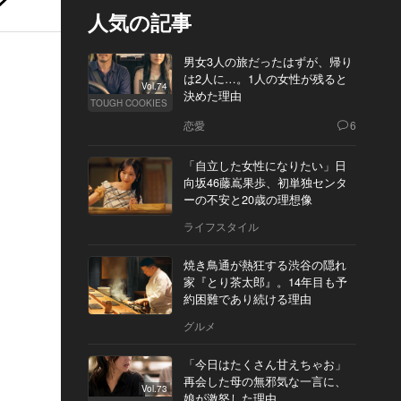
人気の記事
男女3人の旅だったはずが、帰り
は2人に…。1人の女性が残ると
Vol.74
決めた理由
TOUGH COOKIES
恋愛
6
「自立した女性になりたい」日
向坂46藤嶌果歩、初単独センタ
ーの不安と20歳の理想像
ライフスタイル
焼き鳥通が熱狂する渋谷の隠れ
家『とり茶太郎』。14年目も予
約困難であり続ける理由
グルメ
「今日はたくさん甘えちゃお」
再会した母の無邪気な一言に、
Vol.73
娘が激怒した理由