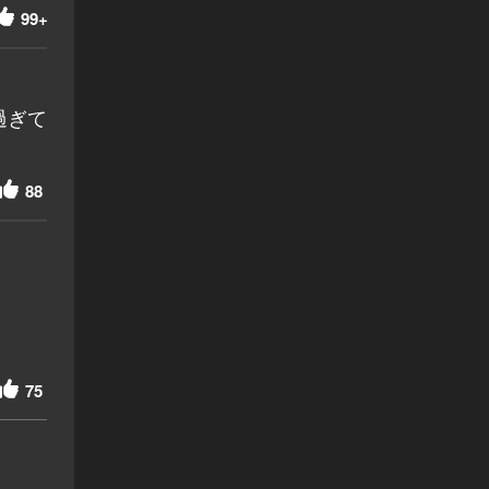
99+
過ぎて
88
75