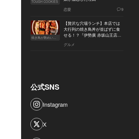
TOUGH COOKIES
恋愛
9
【贅沢な穴場ランチ】本店では
大行列の焼き鳥丼が並ばずに食
Vol.7
せる！？『伊勢廣 赤坂山王店』
焼き鳥が艶めいてきた
へ
グルメ
公式SNS
Instagram
X