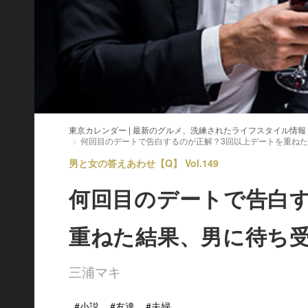
東京カレンダー | 最新のグルメ、洗練されたライフスタイル情報
何回目のデートで告白するのが正解？3回以上デートを重ね
男と女の答えあわせ【Q】 Vol.149
何回目のデートで告白す
重ねた結果、男に待ち
三浦マキ
#小説
#友達
#夫婦