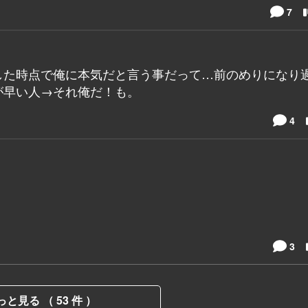
7
した時点で俺に本気だと言う事だって…前のめりになり
が早い人→それ俺だ！も。
4
3
っと見る （ 53 件 ）