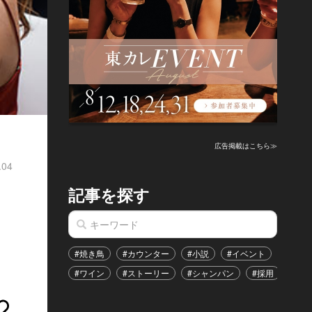
広告掲載はこちら≫
.04
記事を探す
#焼き鳥
#カウンター
#小説
#イベント
#港区
#ワイン
#ストーリー
#シャンパン
#採用
#恋