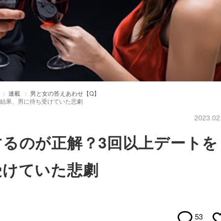
連載
男と女の答えあわせ【Q】
た結果、男に待ち受けていた悲劇
2023.02
るのが正解？3回以上デートを
受けていた悲劇
53