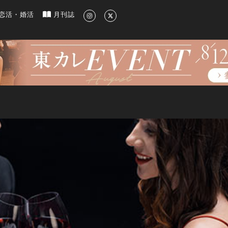
新のグルメ、洗練されたライフスタイル情報
恋活・婚活
月刊誌