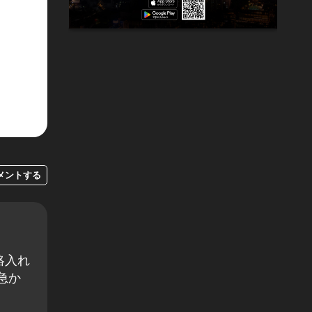
メントする
絡入れ
急か