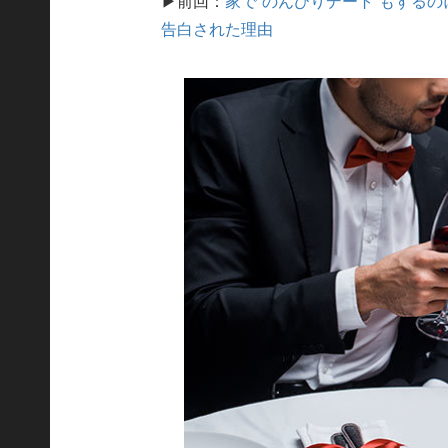
▶前回：
家で“のんびりデート”もする
告白された理由