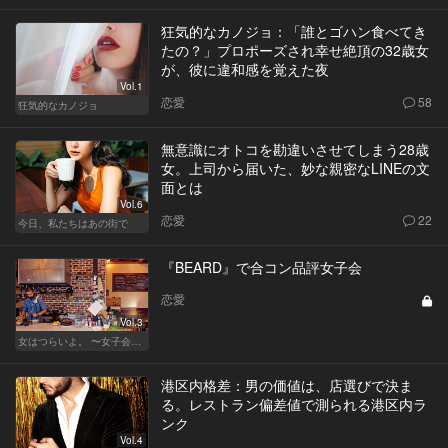
狂気的なカノジョ：「誰とゴハン食べてき
たの？」プロポーズされ幸せ絶頂の32歳女
が、彼に違和感を覚えた夜
Vol.1
恋愛
58
狂気的なカノジョ
無意識にオトコを勘違いさせてしまう28歳
女。上司から届いた、妙な親密なLINEの文
面とは
Vol.6
恋愛
22
今日、私たちはあの街で
『BEARD』で合コン品評女子会
恋愛
Vol.3
女はつらいよ。 〜女子会は、甘くて苦い〜
港区内格差：男の価値は、店選びで決ま
る。レストラン偏差値で測られる港区内ラ
ンク
Vol.4