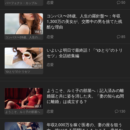
恋愛
50
パーフェクト・カップル
コンパス〜28歳、人生の羅針盤〜：年収
1,300万の美女が、交際中の男を捨てた残
酷な理由
Vol.1
恋愛
85
コンパス〜28歳、人生の羅針盤〜
いよいよ明日で最終話！「“ゆとり”のトリ
セツ」全話総集編
恋愛
Vol.10
“ゆとり”のトリセツ
ようこそ、ルミ子の部屋へ：記入済みの離
婚届と共に姿を消した夫。「妻の知らぬ間
に離婚」は成立する？
Vol.1
恋愛
130
ようこそ、ルミ子の部屋へ
年収2,000万を稼ぐ医者の、妻の座を狙う