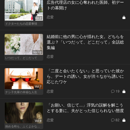
広告代理店の女に心奪われた医師。初デー
トの幕開け
恋愛
Vol.2
ドクターたちの恋愛事情
結婚前に他の男に心が揺れた女。どちらを
選ぶ？「いつだって、どこだって」全話総
集編
Vol.12
恋愛
いつだって、どこだって
「二度と会いたくない」と思っていた彼か
ら、デートの誘い。女が渋々ながら誘いに
応じたワケ
Vol.7
恋愛
19
ナシ子先輩の幸福な人生
「お願い、信じて...」浮気の誤解を解こう
とする妻に、夫がとった信じられない態度
恋愛
82
Vol.9
病める時も、ふくよかなる時も