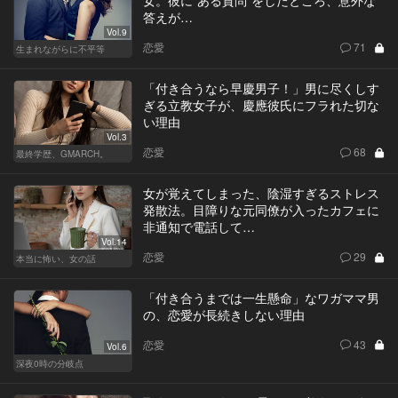
女。彼に“ある質問”をしたところ、意外な
答えが…
Vol.9
恋愛
71
生まれながらに不平等
「付き合うなら早慶男子！」男に尽くしす
ぎる立教女子が、慶應彼氏にフラれた切な
い理由
Vol.3
恋愛
68
最終学歴、GMARCH。
女が覚えてしまった、陰湿すぎるストレス
発散法。目障りな元同僚が入ったカフェに
非通知で電話して…
Vol.14
恋愛
29
本当に怖い、女の話
「付き合うまでは一生懸命」なワガママ男
の、恋愛が長続きしない理由
恋愛
43
Vol.6
深夜0時の分岐点