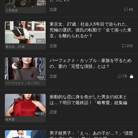
Vol.1
恋愛
49
三茶食堂
東京女、27歳：社会人5年目で迫られた、
究極の選択。彼氏の転勤で「全て揃った東
京」を離れられるか？
Vol.1
恋愛
202
東京女、27歳
パーフェクト・カップル：家族を守るため
の、妻の「完璧な演技」とは？
恋愛
79
Vol.4
パーフェクト・カップル
衝動的な恋に身を焦がした男女の結末と
は…？明日で最終話！「略奪愛」総集編
恋愛
Vol.20
略奪愛
男子校男子：「えっ、あの子が…？」“清楚