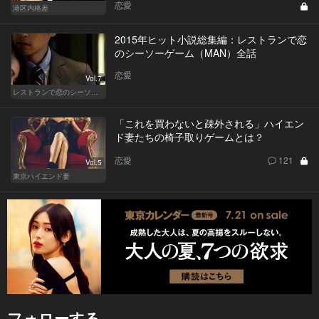
恋愛
港区内格差
2015年ヒット小説総集編：レストランで恋
のシーソーゲーム（MAN）全話
恋愛
Vol.7
レストランで恋のシーソーゲーム（MAN）
「これを買わないと疎外される」ハイエン
ド妻たちの椅子取りゲームとは？
恋愛
121
Vol.5
東京ハイエンド妻
フォローする