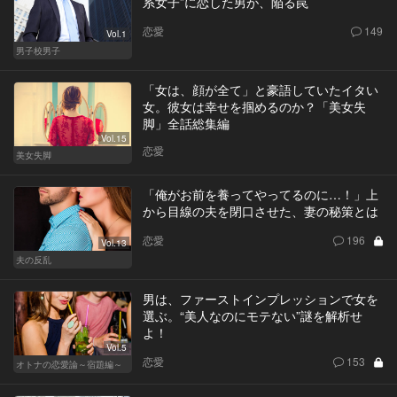
系女子”に恋した男が、陥る罠
恋愛
149
Vol.1
男子校男子
「女は、顔が全て」と豪語していたイタい
女。彼女は幸せを掴めるのか？「美女失
脚」全話総集編
Vol.15
恋愛
美女失脚
「俺がお前を養ってやってるのに…！」上
から目線の夫を閉口させた、妻の秘策とは
恋愛
196
Vol.13
夫の反乱
男は、ファーストインプレッションで女を
選ぶ。“美人なのにモテない”謎を解析せ
よ！
Vol.5
恋愛
153
オトナの恋愛論～宿題編～