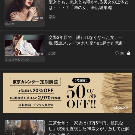
聖女とも、悪女とも囁かれる美女の正体と
は・・・？「噂の女」全話総集編
恋愛
Vol.10
噂の女
交際2年目で、誘われなくなった女。一
晩“既読スルー”された挙句に起きた悲劇
恋愛
36
Vol.5
シュガー＆ソルト
三茶食堂：「家賃は13万5千円、彼氏な
し」現実を直視した29歳女が手放して正解
だったモノ