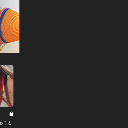
ること
CAのリアル Vol.21
CAのリア