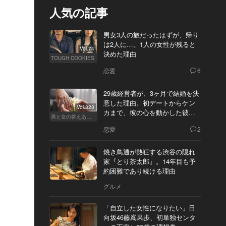
人気の記事
男女3人の旅だったはずが、帰り
は2人に…。1人の女性が残ると
Vol.74
決めた理由
TOUGH COOKIES
恋愛
6
29歳経営者が、3ヶ月で結婚を決
意した理由。初デートからケン
Vol.323
カまで、彼の心を動かした彼女
男と女の答えあわせ【Q】
の態度とは
恋愛
2
焼き鳥通が熱狂する渋谷の隠れ
家『とり茶太郎』。14年目も予
約困難であり続ける理由
グルメ
「自立した女性になりたい」日
向坂46藤嶌果歩、初単独センタ