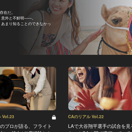
存在だ。
、意外と不鮮明――。
、あまり知ることのできなかっ
Vol.23
CAのリアル Vol.22
年のプロが語る、フライト
LAで大谷翔平選手の試合を見