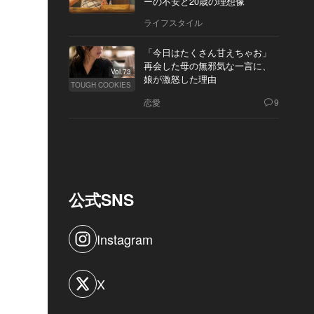
ーの不安と20歳の理想像
ライフスタイル
「今日はたくさん甘えちゃお」
再会した母の無邪気な一言に、
Vol.73
娘が激怒した理由
TOUGH COOKIES
恋愛
9
公式SNS
Instagram
X