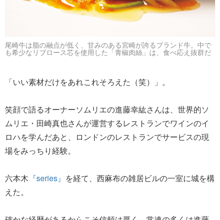
尾崎牛は脂の融点が低く、甘みのある宮崎が誇るブランド牛。中で
も希少なリブロース芯を使用した「青椒肉絲」は、食べ応え抜群だ
「いい素材だけをあれこれそろえた（笑）」。
笑顔で語るオーナーソムリエの進藤幸紘さんは、世界的ソ
ムリエ・田崎真也さんが運営するレストランでワインのイ
ロハを学んだあと、ロンドンのレストランでサービスの現
場をみっちり経験。
六本木
『series』
を経て、西麻布の雑居ビルの一室に城を構
えた。
確かな経歴があるからこそ信頼は厚く、常連の多くは進藤