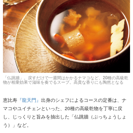
「仏跳牆」。戻すだけで一週間はかかるナマコなど、20種の高級乾
物が相乗効果で滋味を奏でるスープ。高貴な香りにも陶然となる
恵比寿
『龍天門』
出身のシェフによるコースの定番は、ナ
マコやユイチェンといった、20種の高級乾物を丁寧に戻
し、じっくりと旨みを抽出した「仏跳牆（ぶっちょうしょ
う）」など。