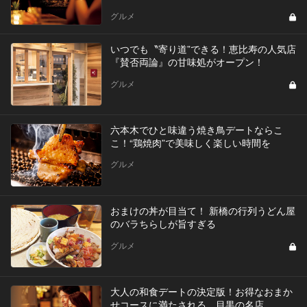
グルメ
いつでも〝寄り道”できる！恵比寿の人気店
『賛否両論』の甘味処がオープン！
グルメ
六本木でひと味違う焼き鳥デートならこ
こ！“鶏焼肉”で美味しく楽しい時間を
グルメ
おまけの丼が目当て！ 新橋の行列うどん屋
のバラちらしが旨すぎる
グルメ
大人の和食デートの決定版！お得なおまか
せコースに満たされる、目黒の名店