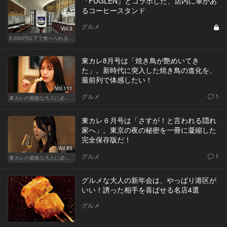
『FUGLEN』とコラボした、店内に車があ
るコーヒースタンド
グルメ
Vol.3
5,000円以下で食べられる！人気のカジュアルレストラン
東カレ8月号は「焼き鳥が艶めいてき
た」。新時代に突入した焼き鳥の進化を、
最前列で体感したい！
Vol.111
グルメ
1
東カレの素敵な大人に必要なこと
東カレ６月号は「さすが！と言われる隠れ
家へ」。東京の夜の秘密を一冊に凝縮した
完全保存版だ！
Vol.85
グルメ
1
東カレの素敵な大人に必要なこと
グルメな大人の新年会は、やっぱり港区が
いい！誘った相手を喜ばせる名店4選
グルメ