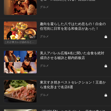
グルメ
趣向を凝らした八寸はため息もの！白金の
住宅街に日常を彩る和食店があった！
グルメ
Vol.7
これが東カレが認めるとっておきの和食店
美人アパレル広報4名に聞いた会食を絶対
成功させる秘訣と都内鉄板店
グルメ
東京すき焼きベストセレクション！王道か
ら進化形まで名店6選
グルメ