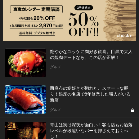
艶やかなユッケに肉好き歓喜。目黒で大人
の焼肉デートなら、この店が正解！
グルメ
西麻布の鮨好きが惚れた、スマートな握
り！銀座の名店で8年修業した職人がいる
新店
グルメ
青山は実は深夜が面白い！客も店もお洒落
レベルが段違いなバーを押さえておくべ
し！