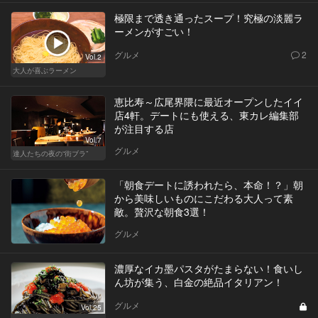
極限まで透き通ったスープ！究極の淡麗ラ
ーメンがすごい！
グルメ
2
Vol.2
大人が喜ぶラーメン
恵比寿～広尾界隈に最近オープンしたイイ
店4軒。デートにも使える、東カレ編集部
が注目する店
Vol.7
グルメ
達人たちの夜の“街ブラ”
「朝食デートに誘われたら、本命！？」朝
から美味しいものにこだわる大人って素
敵。贅沢な朝食3選！
グルメ
濃厚なイカ墨パスタがたまらない！食いし
ん坊が集う、白金の絶品イタリアン！
グルメ
Vol.25