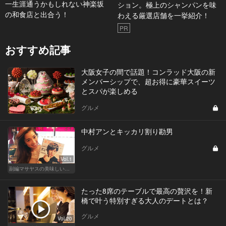
一生涯通うかもしれない神楽坂
ション。極上のシャンパンを味
の和食店と出合う！
わえる厳選店舗を一挙紹介！
PR
おすすめ記事
大阪女子の間で話題！コンラッド大阪の新
メンバーシップで、超お得に豪華スイーツ
とスパが楽しめる
グルメ
中村アンとキッカリ割り勘男
グルメ
Vol.1
副編マサヤスの美味しい出会い
たった8席のテーブルで最高の贅沢を！新
橋で叶う特別すぎる大人のデートとは？
グルメ
Vol.20