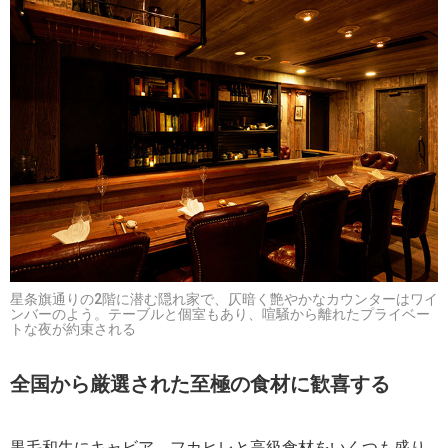
星条旗通りの2階に潜む隠れ家で、仄暗く艶やかなカウンターはワイ
ンバーのよう。テーブルと個室もあり、喧騒から離れたプライベー
トな夜が約束される
全国から厳選された至極の食材に歓喜する
黒毛和牛にキャビア、フカヒレと高級食材をいくつも盛り