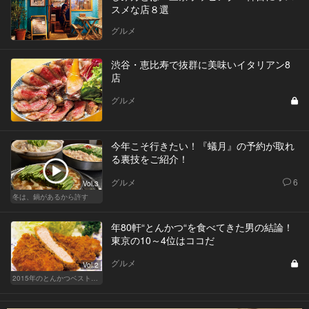
スメな店８選
グルメ
渋谷・恵比寿で抜群に美味いイタリアン8
店
グルメ
今年こそ行きたい！『蟻月』の予約が取れ
る裏技をご紹介！
グルメ
6
Vol.3
冬は、鍋があるから許す
年80軒“とんかつ“を食べてきた男の結論！
東京の10～4位はココだ
グルメ
Vol.2
2015年のとんかつベスト10を発表！