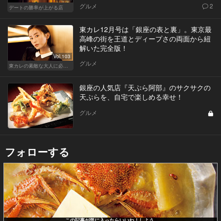
グルメ
2
デートの勝率が上がる店
東カレ12月号は「銀座の表と裏」。東京最
高峰の街を王道とディープさの両面から紐
解いた完全版！
Vol.103
グルメ
東カレの素敵な大人に必要なこと
銀座の人気店『天ぷら阿部』のサクサクの
天ぷらを、自宅で楽しめる幸せ！
グルメ
フォローする
この記事が気に入ったらいいね！しよう