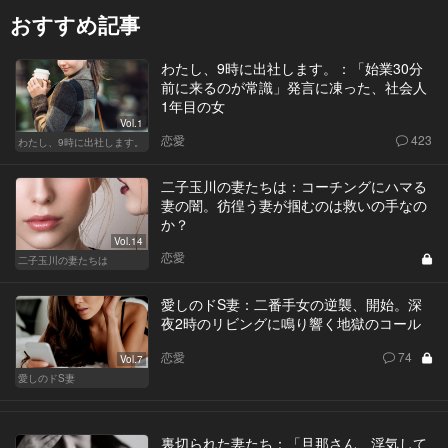
おすすめ記事
わたし、9時に出社します。：「始業30分
前に来るのが常識」発言に凍った、社会人
1年目の女
Vol.1
恋愛
423
わたし、9時に出社します。
二子玉川の妻たちは：コーチングにハマる
妻の闇。彷徨う妻が掴むのは救いの手なの
か？
Vol.14
恋愛
二子玉川の妻たちは
愛しのドS妻：二番手女の逆襲、開始。深
夜2時のリビングに鳴り響く地獄のコール
恋愛
74
Vol.7
愛しのドS妻
裏切られた妻たち：「旦那さん、浮気して