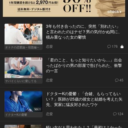
3年も付き合ったのに、突然「別れたい」
と言われたのはナゼ？男の気付かぬ間に、
積み重なった女の鬱憤
Vol.49
恋愛
176
オトナの恋愛論～宿題編～
「君のこと、もっと知りたいから…」出会
ったばかりの男の部屋で告げられた、衝撃
の一言
Vol.1
恋愛
45
ヤバイくらいに愛してる
ドクターKの憂鬱：「合鍵、もらってもい
い？」医師が25歳の彼女と結婚を考えた矢
先、実家に猛反対されたワケ
Vol.1
恋愛
124
ドクターKの憂鬱
軽い女だと思われた！？「最初はよかった