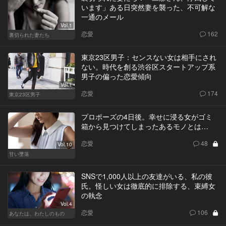
います」ある日突然妻を襲った、不可解な
一通のメール
Vol.1
恋愛
162
裏切られた妻たち
東京23区男子：センスない女は相手にされ
ない。時代を創る渋谷区スタートアップ系
男子の偏った恋愛傾向
Vol.1
恋愛
174
東京23区男子
プロポーズの4日後。幸せに浸る女がゴミ
箱から見つけてしまったあるモノとは…
恋愛
48
Vol.10
甘い墜落
SNSで1,000人以上の友達がいる、私の彼
氏。怪しい女は徹底的に排除する、束縛女
の執念
Vol.4
恋愛
106
あなたは、わたしのもの