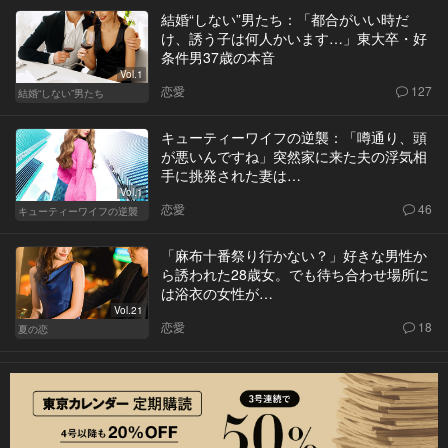
結婚“しない”男たち：「都合がいい時だ
け、誘う子は何人かいます…」東大卒・好
条件男37歳の本音
Vol.1
恋愛
127
結婚“しない”男たち
キューティーワイフの逆襲：「噂通り、頭
が悪いんですね」突然家に来た夫の浮気相
手に挑発された妻は…
Vol.1
恋愛
46
キューティーワイフの逆襲
「麻布十番祭り行かない？」好きな男性か
ら誘われた28歳女。でも待ち合わせ場所に
は浴衣の女性が…
Vol.21
恋愛
18
夏の恋