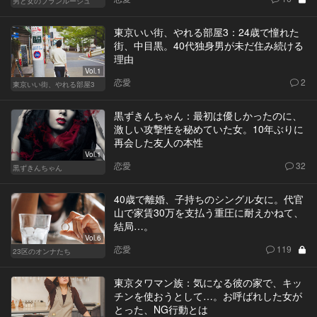
男と女のブランルージュ
東京いい街、やれる部屋3：24歳で憧れた
街、中目黒。40代独身男が未だ住み続ける
理由
Vol.1
恋愛
2
東京いい街、やれる部屋3
黒ずきんちゃん：最初は優しかったのに、
激しい攻撃性を秘めていた女。10年ぶりに
再会した友人の本性
Vol.1
恋愛
32
黒ずきんちゃん
40歳で離婚、子持ちのシングル女に。代官
山で家賃30万を支払う重圧に耐えかねて、
結局…。
Vol.6
恋愛
119
23区のオンナたち
東京タワマン族：気になる彼の家で、キッ
チンを使おうとして…。お呼ばれした女が
とった、NG行動とは