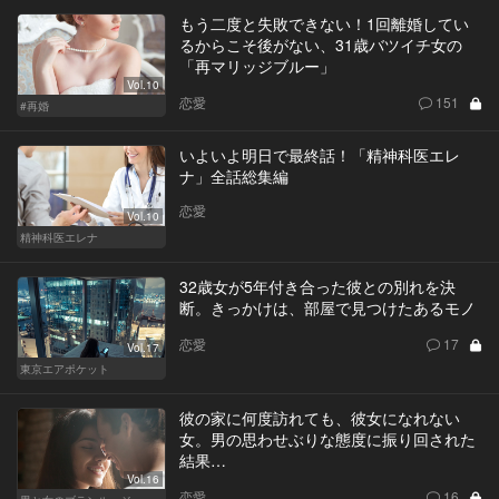
もう二度と失敗できない！1回離婚してい
るからこそ後がない、31歳バツイチ女の
「再マリッジブルー」
Vol.10
恋愛
151
#再婚
いよいよ明日で最終話！「精神科医エレ
ナ」全話総集編
恋愛
Vol.10
精神科医エレナ
32歳女が5年付き合った彼との別れを決
断。きっかけは、部屋で見つけたあるモノ
恋愛
17
Vol.17
東京エアポケット
彼の家に何度訪れても、彼女になれない
女。男の思わせぶりな態度に振り回された
結果…
Vol.16
恋愛
16