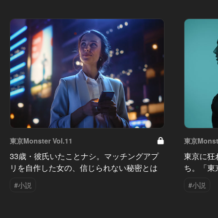
東京Monster Vol.11
東京Monste
33歳・彼氏いたことナシ。マッチングアプ
東京に狂
リを自作した女の、信じられない秘密とは
ち。「東京
#小説
#小説