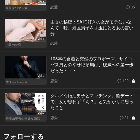
Vol.1
恋愛
35
東京タワマン族
由香の秘密：SATC好きの女がモテないな
んて、嘘。港区男子を手玉にとる女の言い
分
Vol.1
恋愛
由香の秘密
108本の薔薇と突然のプロポーズ。サイコ
パス男との幸せ絶頂期は、破滅への第一歩
だった・・・
Vol.3
恋愛
122
サイコパスな夫
グルメな婚活男子とマッチング。鮨デート
で、女が思わず「ん？」と気がかりに思っ
たこと
Vol.2
恋愛
21
松坂由里香の奇妙な婚活
フォローする