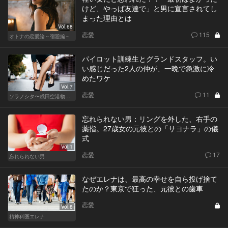
けど、やっぱ友達で」と男に宣言されてし
まった理由とは
Vol.68
恋愛
115
オトナの恋愛論～宿題編～
パイロット訓練生とグランドスタッフ。い
い感じだった2人の仲が、一晩で急激に冷
めたワケ
Vol.7
恋愛
11
ソラノシタ〜成田空港物語〜
忘れられない男：リングを外した、右手の
薬指。27歳女の元彼との「サヨナラ」の儀
式
Vol.1
恋愛
17
忘れられない男
なぜエレナは、最高の幸せを自ら投げ捨て
たのか？東京で狂った、元彼との歯車
恋愛
Vol.8
精神科医エレナ