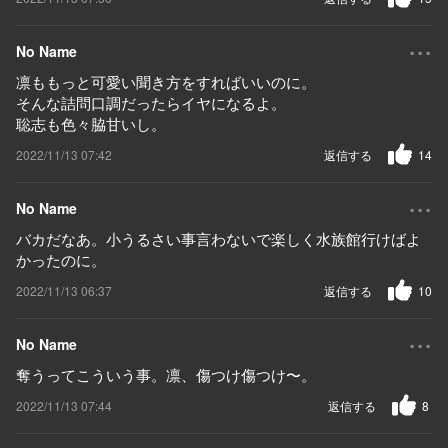
...
No Name
凛ももっと可愛い聞き方をすればいいのに。
そんな詰問口調だったらイヤになるよ。
聡志も色々脇甘いし。
2022/11/13 07:42
返信する
14
...
No Name
バカだなあ。小うるさい事言わないで楽しく水族館行けばよ
かったのに。
2022/11/13 06:37
返信する
10
...
No Name
奪うってこういう事。凛、傷つけ傷つけ〜。
2022/11/13 07:44
返信する
8