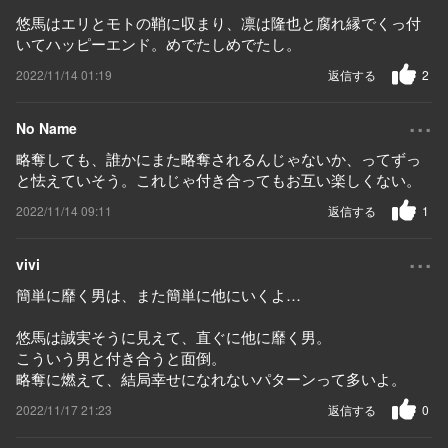
悠馬はエリとモトの鞘に収まり、凛は隆也と腐れ縁でくっ付
いてハッピーエンド。めでたしめでたし。
2022/11/14 01:19
返信する
2
...
No Name
略奪しても、誰かにまた略奪されるんじゃないか、ってずっ
と怯えていそう。これじゃ付き合ってもお互い楽しくない。
2022/11/14 09:11
返信する
1
...
vivi
簡単に靡く男は、また簡単に他にいくよ…
悠馬は誠実そうに見えて、直ぐに他に靡く男。
こういう男と付き合うと面倒。
略奪に燃えて、結局幸せになれないパターンって多いよ。
2022/11/17 21:23
返信する
0