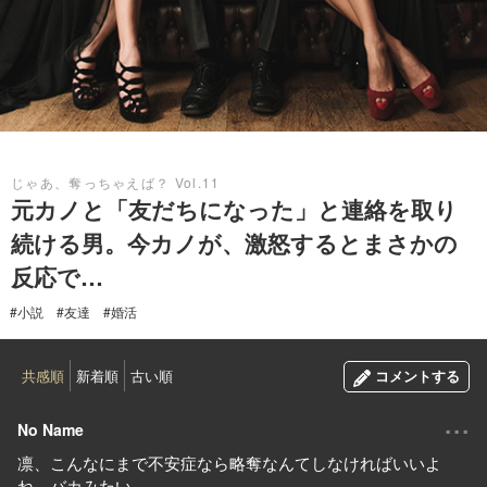
2022.11.13
じゃあ、奪っちゃえば？ Vol.11
元カノと「友だちになった」と連絡を取り
続ける男。今カノが、激怒するとまさかの
反応で…
#小説
#友達
#婚活
共感順
新着順
古い順
コメントする
...
No Name
凛、こんなにまで不安症なら略奪なんてしなければいいよ
ね。バカみたい。