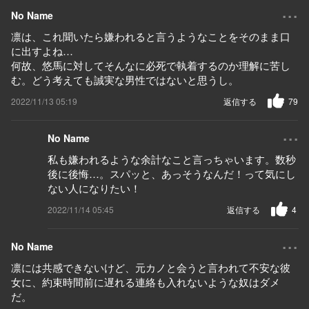
...
No Name
凛は、これ聞いたら嫌われると言うようなことをそのまま口
に出すよね…
何故、悠馬に対してそんなに必死で執着するのか理解に苦し
む。どう考えても誠実な男性ではないと思うし。
2022/11/13 05:19
返信する
79
...
No Name
私も嫌われるような余計なこと言っちゃいます。数秒
後に後悔…。スパッと、あっそうなんだ！って気にし
ない人になりたい！
2022/11/14 05:45
返信する
4
...
No Name
凛には共感できないけど、元カノと会うと言われて不安な彼
女に、約束時間前に遅れる連絡も入れないような奴はダメ
だ。