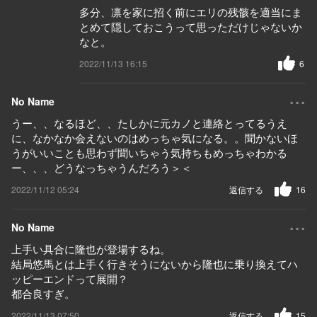
多分、凛を家に招く前にエリの残骸を適当にま
とめて隠しておこうって思っただけじゃないか
なと。
2022/11/13 16:15
6
...
No Name
うー、、なるほど、、たしかに元カノと連絡とってるうえ
に、なかなか会えないのはめっちゃ気になる。。聞かないほ
うがいいことも思わず聞いちゃう気持ちもめっちゃわかる
ー、、、どうなっちゃうんだろう＞＜
2022/11/12 05:24
返信する
16
...
No Name
上手い具合に隆也が登場するね。
結局悠馬とは上手く行きそうにないから隆也に乗り換えてハ
ッピーエンドって展開？
都合良すぎ。
2022/11/13 07:50
返信する
15