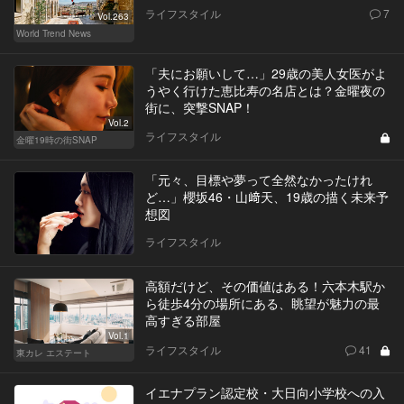
ライフスタイル
7
Vol.263
World Trend News
「夫にお願いして…」29歳の美人女医がよ
うやく行けた恵比寿の名店とは？金曜夜の
街に、突撃SNAP！
Vol.2
ライフスタイル
金曜19時の街SNAP
「元々、目標や夢って全然なかったけれ
ど…」櫻坂46・山﨑天、19歳の描く未来予
想図
ライフスタイル
高額だけど、その価値はある！六本木駅か
ら徒歩4分の場所にある、眺望が魅力の最
高すぎる部屋
Vol.1
ライフスタイル
41
東カレ エステート
イエナプラン認定校・大日向小学校への入