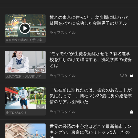
憧れの東京に住み5年。幼少期に味わった
貧困をバネに成功した金融男子のリアル
ライフスタイル
Vol.6
東京独身白書2024 予告編
“モヤモヤ”が生徒を覚醒させる？有名進学
校を押しのけて躍進する、洗足学園の秘密
とは
Vol.39
ライフスタイル
9
現代の“教育・お受験”リアルドキュメント
「駐在前に別れたのは、彼女のあるコトが
気になって…」商社マン32歳に男の婚活事
情のリアルを聞いた
Vol.3
ライフスタイル
神プロジェクト
世界の経済の中心地はどこ？最新都市ラン
キングで、東京に代わりトップ5入したの
は...