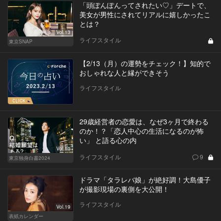
「頭ぽんぽんってされたい♡」デートで、
美女が男性にされてリアルに嬉しかったこ
とは？
Vol.13
ライフスタイル
東京SNAP
【2/13（月）の運勢をチェック！】知的で
おしゃれな人と縁ができそう
ライフスタイル
29歳経営者の恋愛は、なぜ3ヶ月で終わる
のか！？「恋人中心の生活になるのが怖
い」 と語る心の内
Vol.10
ライフスタイル
9
東京独身白書2024
ドラマ「タラレバ娘」が絶好調！大島優子
が撮影現場の裏側を大公開！
ライフスタイル
Vol.19
表紙カレンダー