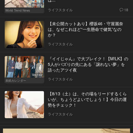
Vol.231
ライフスタイル
18
World Trend News
【未公開カットあり】櫻坂46・守屋麗奈
は、なぜこれほど“一生懸命で健気”なの
か？
ライフスタイル
『イイじゃん』で大ブレイク！【M!LK】の
5人がバズりの先にある「譲れない夢」を
語ったアツイ夜
Vol.142
ライフスタイル
表紙カレンダー
【8/13（土）は、その場をリードするくら
いが、ちょうどよいでしょう！】今日の運
勢をチェック！
ライフスタイル