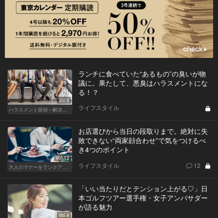
ランチに食べていた“あるもの”の臭いが物
議に。果たして、悪臭はハラスメントにな
る！？
Vol.6
ライフスタイル
ハラスメント探偵～解決編～
お店選びから当日の段取りまで。絶対に失
敗できない“両家顔合わせ”で気をつけるべ
き4つのポイント
Vol.12
ライフスタイル
12
大人のマナーをランクアップせよ
「いい当たりだとテンション上がる♡」日
本ゴルフツアー選手権・女子アンバサダー
が語る魅力
Vol.8