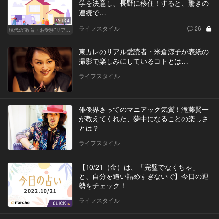
学を決意し、長野に移住！すると、驚きの
連続で…
Vol.24
ライフスタイル
26
現代の“教育・お受験”リアルドキュメント
東カレのリアル愛読者・米倉涼子が表紙の
撮影で楽しみにしているコトとは…
ライフスタイル
俳優界きってのマニアック気質！滝藤賢一
が教えてくれた、夢中になることの楽しさ
とは？
ライフスタイル
【10/21（金）は、「完璧でなくちゃ」
と、自分を追い詰めすぎないで】今日の運
勢をチェック！
ライフスタイル