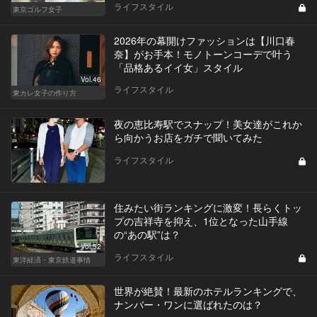
ライフスタイル
東京ゴルフ女子
2026年の幕開けファッションは【川口春
奈】がお手本！モノトーンコーデで叶う
「品格あるイイ女」スタイル
Vol.46
ライフスタイル
東カレ女子の作り方
夜の恵比寿駅でスナップ！美女達がこれか
ら向かうお店をガチで聞いてみた
ライフスタイル
住みたい街ランキングに激変！長らくトッ
プの吉祥寺を抑え、1位となった山手線
の“あの駅”は？
Vol.52
ライフスタイル
東洋経済・東京鉄道事情
世界が絶賛！最新のホテルランキングで、
ナンバー・ワンに選ばれたのは？