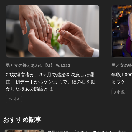
男と女の答えあわせ【Q】 Vol.323
男と女の答え
29歳経営者が、3ヶ月で結婚を決意した理
年収1,0
由。初デートからケンカまで、彼の心を動
るワケ。
かした彼女の態度とは
#小説
#小説
おすすめ記事