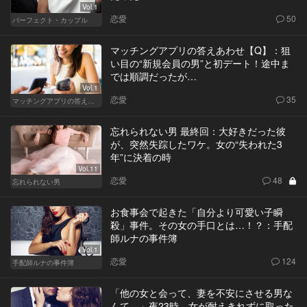
Vol.1
恋愛
50
パーフェクト・カップル
マッチングアプリの答えあわせ【Q】：狙
い目の“新規会員の男”と初デート！途中ま
では順調だったが…
Vol.1
恋愛
35
マッチングアプリの答えあわせ【Q】～SEASON2～
忘れられない男 最終回：大好きだった彼
が、突然失踪したワケ。女の“失われた3
年”に決着の時
Vol.11
恋愛
48
忘れられない男
お食事会で起きた「自分より可愛い子瞬
殺」事件。その女の手口とは…！？：手配
師ルナの事件簿
Vol.1
恋愛
124
手配師ルナの事件簿
「他の女と会って、妻を不安にさせる男な
んて…」夜23時、女が耐えきれずに取った