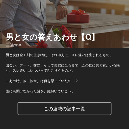
男と女の答えあわせ【Q】
三浦マキ
男と女は全く別の生き物だ。それゆえに、スレ違いは生まれるもの。
出会い、デート、交際、そして夫婦に至るまで…この世に男と女がいる限
り、スレ違いはいつだって起こりうるのだ。
—あの時、彼（彼女）は何を思っていたの…？
誰にも聞けなかった謎を、紐解いていこう。
この連載の記事一覧