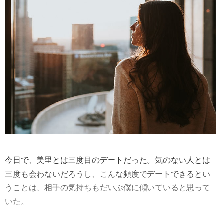
今日で、美里とは三度目のデートだった。気のない人とは
三度も会わないだろうし、こんな頻度でデートできるとい
うことは、相手の気持ちもだいぶ僕に傾いていると思って
いた。