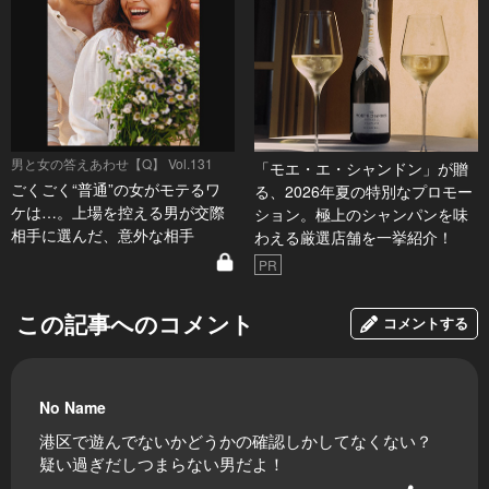
男と女の答えあわせ【Q】 Vol.131
「モエ・エ・シャンドン」が贈
ごくごく“普通”の女がモテるワ
る、2026年夏の特別なプロモー
ケは…。上場を控える男が交際
ション。極上のシャンパンを味
相手に選んだ、意外な相手
わえる厳選店舗を一挙紹介！
PR
この記事へのコメント
コメントする
No Name
港区で遊んでないかどうかの確認しかしてなくない？
疑い過ぎだしつまらない男だよ！