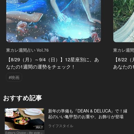
東カレ週間占い Vol.76
東カレ週間占
【8/29（月）～9/4（日）】12星座別に、あ
【8/22
なたの1週間の運勢をチェック！
あなたの
#映画
おすすめ記事
新年の準備も『DEAN & DELUCA』で！縁
起のいい亀甲型のお重や、お飾りが登場
ライフスタイル
Vol.7
Editor's Choice～life style～