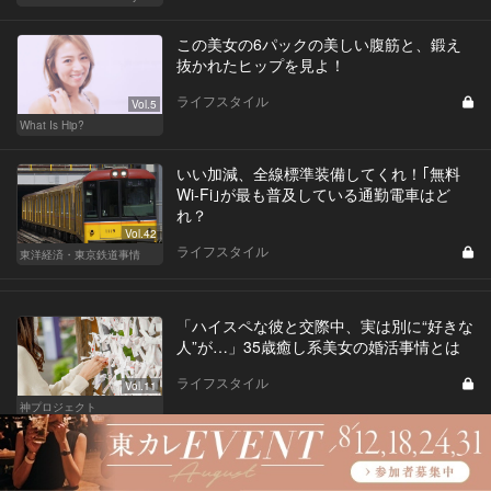
この美女の6パックの美しい腹筋と、鍛え
抜かれたヒップを見よ！
ライフスタイル
Vol.5
What Is Hip?
いい加減、全線標準装備してくれ！｢無料
Wi-Fi｣が最も普及している通勤電車はど
れ？
Vol.42
ライフスタイル
東洋経済・東京鉄道事情
「ハイスペな彼と交際中、実は別に“好きな
人”が…」35歳癒し系美女の婚活事情とは
ライフスタイル
Vol.11
神プロジェクト
グルメすぎるインスタグラマーが登場！お
鮨好きな彼女の行きつけ店が気になる