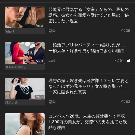
芸能界に君臨する「女帝」からの、最初の
誘惑。彼女から寵愛を受けていた男の、秘
密にしたい過去
Vol.2
恋愛
36
Who？
「婚活アプリやパーティーも試したが…」
一橋大卒・好条件男が結婚できない理由
恋愛
51
Vol.5
勝ち組の遠吠え
理想の嫁：嫁ぎ先は経営難！？セレブ妻と
なったはずの元キャリア女が嗅ぎ取った、
一家に隠された真実
Vol.1
恋愛
83
理想の嫁
コンパス〜28歳、人生の羅針盤〜：年収
1,300万の美女が、交際中の男を捨てた残
酷な理由
Vol.1