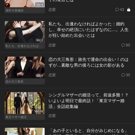
Vol.4
恋愛
43
港区今昔物語
私たち、出逢わなければよかった：婚約
し、幸せの絶頂にいたはずなのに…。人生
が狂い始めた出会いとは
Vol.1
恋愛
95
私たち、出逢わなければよかった
恋の大三角形：旅先で運命の出会い！のは
ずが…素敵な男の後ろには女の影がある
恋愛
35
Vol.1
恋の大三角形
シングルマザーの婚活って、前途多難！？
いよいよ明日で最終話！「東京マザー婚
活」全話総集編
Vol.16
恋愛
東京マザー婚活
「あの子といると、自分がみじめになる」