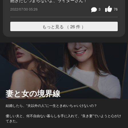
飽きたしつまらないよ、ライターさん！
2022/07/30 05:26
3
76
もっと見る （ 26 件 ）
妻と女の境界線
結婚したら、“夫以外の人”に一生ときめいちゃいけないの？
優しい夫と、何不自由ない暮らしを手に入れて、“良き妻”でいようと心がけ
てきた。