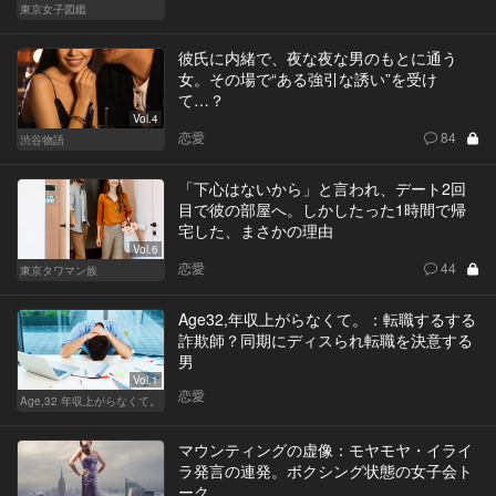
東京女子図鑑
彼氏に内緒で、夜な夜な男のもとに通う
女。その場で“ある強引な誘い”を受け
て…？
Vol.4
恋愛
84
渋谷物語
「下心はないから」と言われ、デート2回
目で彼の部屋へ。しかしたった1時間で帰
宅した、まさかの理由
Vol.6
恋愛
44
東京タワマン族
Age32,年収上がらなくて。：転職するする
詐欺師？同期にディスられ転職を決意する
男
Vol.1
恋愛
Age,32 年収上がらなくて。
マウンティングの虚像：モヤモヤ・イライ
ラ発言の連発。ボクシング状態の女子会ト
ーク