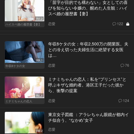
「苗字が目的でも構わない」女としての喜
びを知らない令嬢の、醒めた人生観：ハイ
スペ婚の履歴書【妻】
Vol.2
恋愛
122
ハイスペ婚の履歴書【妻】
年収8ケタの女：年収2,500万の開業医。夫
との冷え切った夫婦生活に絶望する女医
は…
Vol.1
恋愛
76
年収8ケタの女
ミナミちゃんの恋人：私を“プリンセス”と
呼ぶキザな婚約者。港区王子だった彼か
ら、衝撃の提案
Vol.1
恋愛
124
ミナミちゃんの恋人
東京女子図鑑 ：アラレちゃん眼鏡が都内イ
チ似合う、“なかめ”女子
恋愛
Vol.2