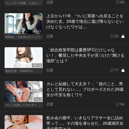
恋愛
85
コンパス〜28歳、人生の羅針盤〜
上京から11年、ついに実家へ出戻ることを
決めた女。29歳で地元に逃げ帰らないとい
けなくなったワケは…
Vol.11
恋愛
25
AM9時、六本木のカフェで
「総合政策学部は慶應SFCだけじゃな
い！」鬱屈した中央女子が見つけた“輝ける
場所”とは？
Vol.10
恋愛
77
最終学歴、GMARCH。
カレと結婚して大丈夫？：「彼のこと、男
として見れない…」プロポーズされた29歳
女が不安を抱くワケ
Vol.1
恋愛
64
カレと結婚して大丈夫？
飲み会の最中、いきなりアラサー女に詰め
寄って…。その場を凍らせた、26歳港区女
子の発言とは