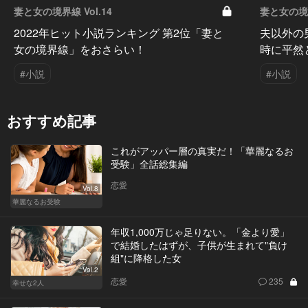
妻と女の境界線 Vol.14
妻と女の境界
2022年ヒット小説ランキング 第2位「妻と
夫以外の
女の境界線」をおさらい！
時に平然
#小説
#小説
おすすめ記事
これがアッパー層の真実だ！「華麗なるお
受験」全話総集編
恋愛
Vol.8
華麗なるお受験
年収1,000万じゃ足りない。「金より愛」
で結婚したはずが、子供が生まれて"負け
組"に降格した女
Vol.2
恋愛
235
幸せな2人