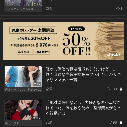
Vol.1
恋愛
1
マウンティングの虚像
確かに保活も職場復帰もしないけど…。
悠々自適な専業主婦をモヤらせた、バリキ
ャリママ友の一言
Vol.4
恋愛
130
産後クライシス—結婚3年目の波乱—
「絶対に許せない...」大好きな男が二股さ
れていた。彼を救うため、整形美女がとっ
た行動とは
Vol.10
恋愛
98
美しいひと