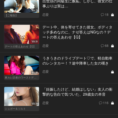
出世頭の同級生に嫉妬。しかし、彼女の仕
事ぶりは実は…
Vol.5
恋愛
18
【ご報告】
デート中、体を寄せてきた彼女。ボディタ
ッチ多めなのに、ナゼ答えはNGなの？デ
ートの答えあわせ【Q】
Vol.9
恋愛
68
デートの答えあわせ【Q】
うきうきのドライブデート♡で、軽自動車
のレンタカー！？途中降車した女の嘆き
恋愛
Vol.5
東カレ読者のワーストデート
「妊娠したけど、結婚はしない」友人の衝
撃的な告白で気づいた、29歳女の本音
恋愛
116
Vol.9
シュガー＆ソルト