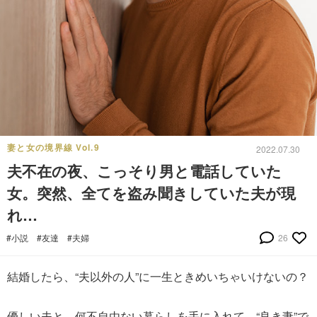
妻と女の境界線 Vol.9
2022.07.30
夫不在の夜、こっそり男と電話していた
女。突然、全てを盗み聞きしていた夫が現
れ…
#小説
#友達
#夫婦
26
結婚したら、“夫以外の人”に一生ときめいちゃいけないの？
優しい夫と、何不自由ない暮らしを手に入れて、“良き妻”で