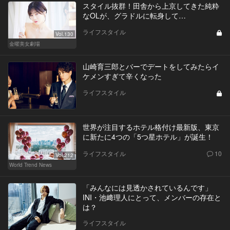
スタイル抜群！田舎から上京してきた純粋
なOLが、グラドルに転身して…
ライフスタイル
Vol.130
金曜美女劇場
山崎育三郎とバーでデートをしてみたらイ
ケメンすぎて辛くなった
ライフスタイル
世界が注目するホテル格付け最新版、東京
に新たに4つの「5つ星ホテル」が誕生！
ライフスタイル
10
Vol.212
World Trend News
「みんなには見透かされているんです」
INI・池﨑理人にとって、メンバーの存在と
は？
ライフスタイル