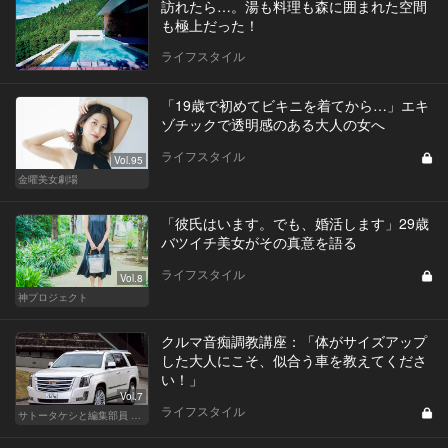
訪れたら…。湯も料理も森に囲まれた空間
も極上だった！
ライフスタイル
「19歳で初めてビキニを着てから…」エキ
ゾチックで透明感のある大人の女へ
ライフスタイル
Vol.95
金曜美女劇場
「彼氏はいます。でも、婚活します」29歳
バツイチ美女がその真意を語る
ライフスタイル
Vol.8
神プロジェクト
クルマ音痴調教講座：「体がサイズアップ
した大人にこそ、似合う車を教えてくださ
い！」
Vol.7
ライフスタイル
サトータケシと編集部員 船山の"CAR GENTSへの道"