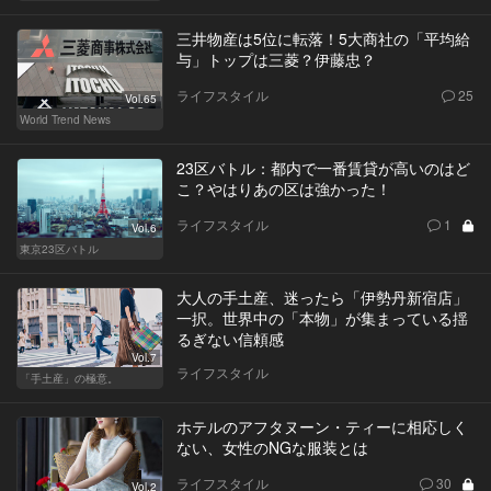
三井物産は5位に転落！5大商社の「平均給
与」トップは三菱？伊藤忠？
ライフスタイル
25
Vol.65
World Trend News
23区バトル：都内で一番賃貸が高いのはど
こ？やはりあの区は強かった！
ライフスタイル
1
Vol.6
東京23区バトル
大人の手土産、迷ったら「伊勢丹新宿店」
一択。世界中の「本物」が集まっている揺
るぎない信頼感
Vol.7
ライフスタイル
「手土産」の極意。
ホテルのアフタヌーン・ティーに相応しく
ない、女性のNGな服装とは
ライフスタイル
30
Vol.2