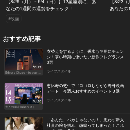
【8/29（月）～9/4（日）】12星座別に、あ
【8/22
なたの1週間の運勢をチェック！
あなたの
#映画
おすすめ記事
衣替えをするように、香水も冬用にチェン
ジ！寒い時期に使いたい新作フレグランス
3選
Vol.21
ライフスタイル
Editor's Choice～beauty & wellness～
恵比寿の芝生でゴロゴロしながら野外映画
デート！今週末おすすめのイベント３選
ライフスタイル
Vol.50
大人の週末ToDoリスト
「あんた、バカじゃないの！」思わず新入
社員の腕を掴み、怒鳴ってしまった！これ