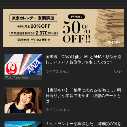
国際線「CAの評価」JALとANAの順位が逆
転…バチバチ首位争いを制したのは？
ライフスタイル
27
Vol.76
World Trend News
【裏話あり】「相手に求める条件は…」明
日海りおが本音で明かす、理想のデートと
は
ライフスタイル
ミシュランキーを獲得した、湯布院の宿を