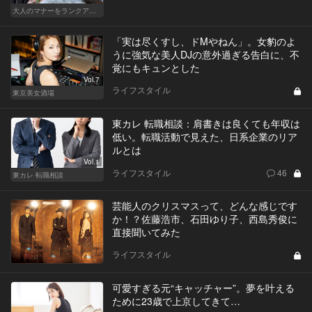
大人のマナーをランクアップせよ
「実は尽くすし、ドMやねん」。女豹のよ
うに強気な美人DJの意外過ぎる告白に、不
覚にもキュンとした
Vol.7
ライフスタイル
東京美女酒場
東カレ 転職相談：肩書きは良くても年収は
低い。転職活動で見えた、日系企業のリア
ルとは
Vol.1
ライフスタイル
46
東カレ 転職相談
芸能人のクリスマスって、どんな感じです
か！？佐藤浩市、石田ゆり子、西島秀俊に
直接聞いてみた
ライフスタイル
可愛すぎる元“キャッチャー”。夢を叶える
ために23歳で上京してきて…