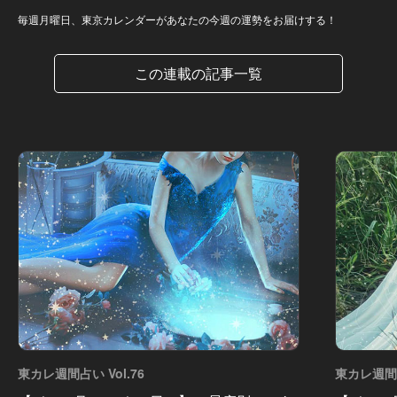
毎週月曜日、東京カレンダーがあなたの今週の運勢をお届けする！
この連載の記事一覧
東カレ週間占い Vol.76
東カレ週間占