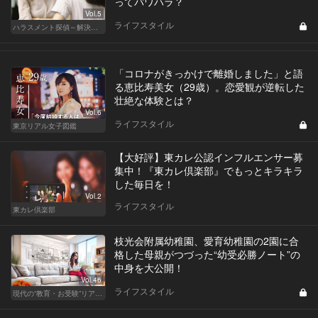
ってパワハラ？
Vol.5
ライフスタイル
ハラスメント探偵～解決編～
「コロナがきっかけで離婚しました」と語
る恵比寿美女（29歳）。恋愛観が逆転した
壮絶な体験とは？
Vol.6
ライフスタイル
東京リアル女子図鑑
【大好評】東カレ公認インフルエンサー募
集中！『東カレ倶楽部』でもっとキラキラ
した毎日を！
Vol.2
ライフスタイル
東カレ倶楽部
枝光会附属幼稚園、愛育幼稚園の2園に合
格した母親がつづった“幼受必勝ノート”の
中身を大公開！
Vol.46
ライフスタイル
現代の“教育・お受験”リアルドキュメント