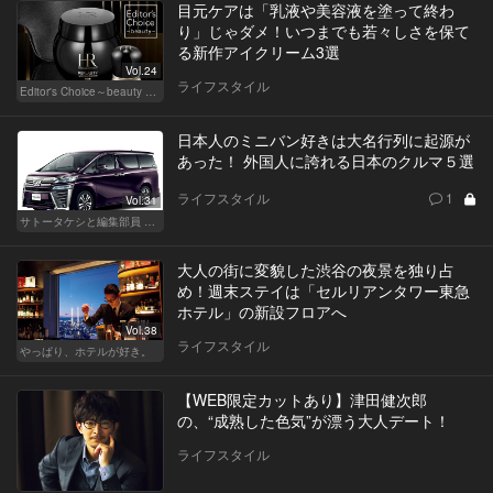
目元ケアは「乳液や美容液を塗って終わ
り」じゃダメ！いつまでも若々しさを保て
る新作アイクリーム3選
Vol.24
ライフスタイル
Editor's Choice～beauty & wellness～
日本人のミニバン好きは大名行列に起源が
あった！ 外国人に誇れる日本のクルマ５選
ライフスタイル
1
Vol.31
サトータケシと編集部員 船山の"CAR GENTSへの道"
大人の街に変貌した渋谷の夜景を独り占
め！週末ステイは「セルリアンタワー東急
ホテル」の新設フロアへ
Vol.38
ライフスタイル
やっぱり、ホテルが好き。
【WEB限定カットあり】津田健次郎
の、“成熟した色気”が漂う大人デート！
ライフスタイル