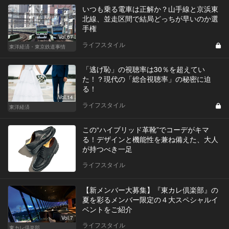
いつも乗る電車は正解か？山手線と京浜東
北線、並走区間で結局どっちが早いのか選
手権
Vol.67
ライフスタイル
東洋経済・東京鉄道事情
「逃げ恥」の視聴率は30％を超えてい
た！？現代の「総合視聴率」の秘密に迫
る！
Vol.14
ライフスタイル
東洋経済
この“ハイブリッド革靴”でコーデがキマ
る！デザインと機能性を兼ね備えた、大人
が持つべき一足
ライフスタイル
【新メンバー大募集】『東カレ倶楽部』の
夏を彩るメンバー限定の４大スペシャルイ
ベントをご紹介
Vol.7
ライフスタイル
東カレ倶楽部