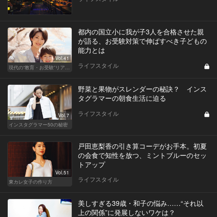
都内の国立小に我が子3人を合格させた親
が語る、お受験対策で伸ばすべき子どもの
能力とは
Vol.41
ライフスタイル
現代の“教育・お受験”リアルドキュメント
野菜と果物がスレンダーの秘訣？ インス
タグラマーの朝食生活に迫る
ライフスタイル
Vol.7
インスタグラマー50の秘密
戸田恵梨香の引き算コーデがお手本。初夏
の会食で知性を放つ、ミントブルーのセッ
トアップ
Vol.51
ライフスタイル
東カレ女子の作り方
美しすぎる39歳・和子の悩み……“それ以
上の関係”に発展しないワケは？