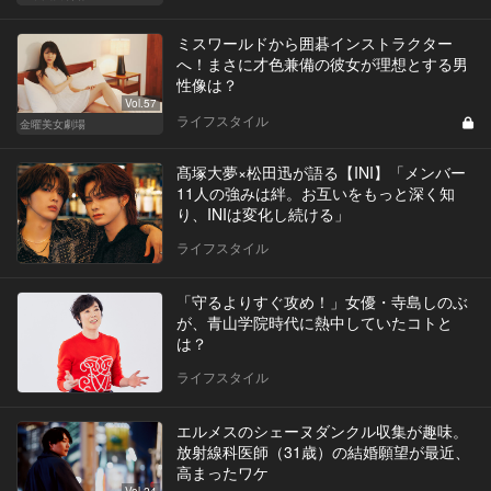
ミスワールドから囲碁インストラクター
へ！まさに才色兼備の彼女が理想とする男
性像は？
Vol.57
ライフスタイル
金曜美女劇場
髙塚大夢×松田迅が語る【INI】「メンバー
11人の強みは絆。お互いをもっと深く知
り、INIは変化し続ける」
ライフスタイル
「守るよりすぐ攻め！」女優・寺島しのぶ
が、青山学院時代に熱中していたコトと
は？
ライフスタイル
エルメスのシェーヌダンクル収集が趣味。
放射線科医師（31歳）の結婚願望が最近、
高まったワケ