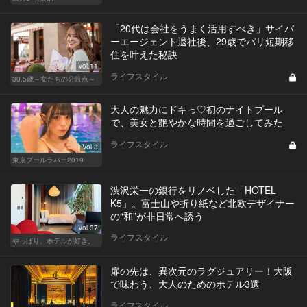
「20代は会社をうまく活用すべき」サイバ
ーエージェント退社後、29歳でパリ短期移
住を叶えた秘訣
Vol.11
ライフスタイル
30.5歳～女たちの分岐点～
大人の魅力にドキっ♡初のナイトプール
で、美女と艶やかな時間を過ごしてみた
ライフスタイル
Vol.3
東京プールラバー2019
渋沢栄一の銀行をリノベした「HOTEL
K5」。富士山や折り紙など北欧デザイナー
の“和”が非日常へ誘う
Vol.37
ライフスタイル
やっぱり、ホテルが好き。
扉の先は、異次元のラグジュアリー！大阪
で味わう、大人のためのホテル3選
ライフスタイル