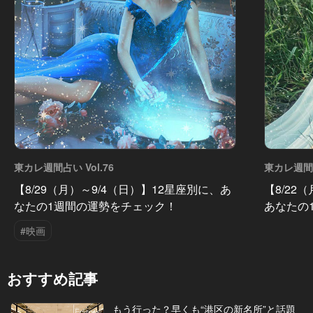
東カレ週間占い Vol.76
東カレ週間占
【8/29（月）～9/4（日）】12星座別に、あ
【8/22
なたの1週間の運勢をチェック！
あなたの
#映画
おすすめ記事
もう行った？早くも“港区の新名所”と話題