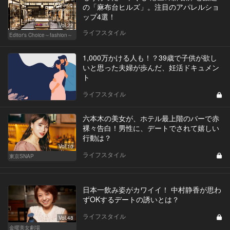
の「麻布台ヒルズ」。注目のアパレルショ
ップ4選！
Vol.22
ライフスタイル
Editor's Choice～fashion～
1,000万かける人も！？39歳で子供が欲し
いと思った夫婦が歩んだ、妊活ドキュメン
ト
ライフスタイル
六本木の美女が、ホテル最上階のバーで赤
裸々告白！男性に、デートでされて嬉しい
行動は？
Vol.10
ライフスタイル
東京SNAP
日本一飲み姿がカワイイ！ 中村静香が思わ
ずOKするデートの誘いとは？
ライフスタイル
Vol.48
金曜美女劇場