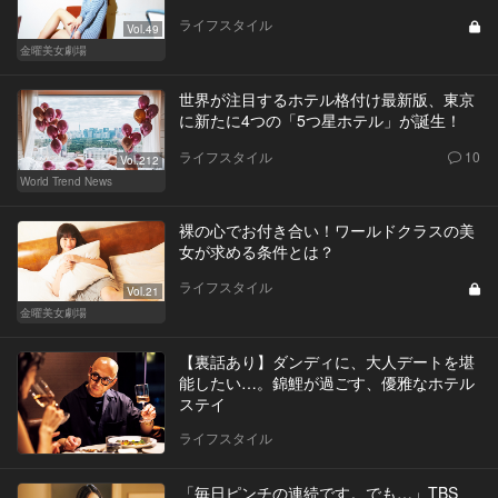
ライフスタイル
Vol.49
金曜美女劇場
世界が注目するホテル格付け最新版、東京
に新たに4つの「5つ星ホテル」が誕生！
ライフスタイル
10
Vol.212
World Trend News
裸の心でお付き合い！ワールドクラスの美
女が求める条件とは？
ライフスタイル
Vol.21
金曜美女劇場
【裏話あり】ダンディに、大人デートを堪
能したい…。錦鯉が過ごす、優雅なホテル
ステイ
ライフスタイル
「毎日ピンチの連続です。でも…」TBS