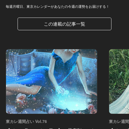
毎週月曜日、東京カレンダーがあなたの今週の運勢をお届けする！
この連載の記事一覧
東カレ週間占い Vol.76
東カレ週間占