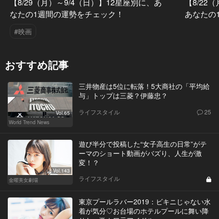
【8/29（月）～9/4（日）】12星座別に、あ
【8/22
なたの1週間の運勢をチェック！
あなたの
#映画
おすすめ記事
三井物産は5位に転落！5大商社の「平均給
与」トップは三菱？伊藤忠？
ライフスタイル
25
Vol.65
World Trend News
遊び半分で投稿した“女子高生の日常”がテ
ーマのショート動画がバズり、人生が激
変！？
Vol.143
ライフスタイル
金曜美女劇場
東京プールラバー2019：ビキニじゃない水
着が気分♡お台場のホテルプールに舞い降