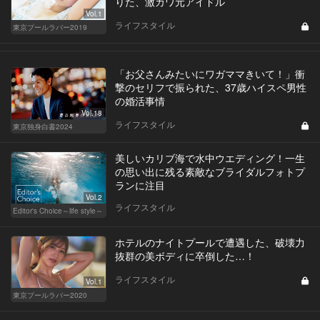
りた、激カワ元アイドル
Vol.1
ライフスタイル
東京プールラバー2019
「お父さんみたいにワガママきいて！」衝
撃のセリフで振られた、37歳ハイスペ男性
の婚活事情
Vol.18
ライフスタイル
東京独身白書2024
美しいカリブ海で水中ウエディング！一生
の思い出に残る素敵なブライダルフォトプ
ランに注目
Vol.2
ライフスタイル
Editor's Choice～life style～
ホテルのナイトプールで遭遇した、破壊力
抜群の美ボディに卒倒した…！
ライフスタイル
Vol.1
東京プールラバー2020