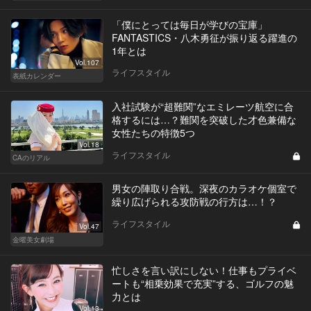
「僕にとっては毎日が学びの宝庫」
FANTASTICS・八木勇征が振り返る躍進の
1年とは
Vol.107
ライフスタイル
表紙カレンダー
入社試験が“超難関”なエミレーツ航空に合
格するには…？難関を突破した才色兼備な
女性たちの特徴5つ
Vol.18
ライフスタイル
CAのリアル
男女の陣取り合戦。深夜のカラオケ個室で
繰り広げられる攻防戦の行方は…！？
ライフスタイル
Vol.47
金曜美女劇場
忙しさを言い訳にしない！仕事もプライベ
ートも“相乗効果で充実”する、ゴルフの魅
力とは
Vol.13