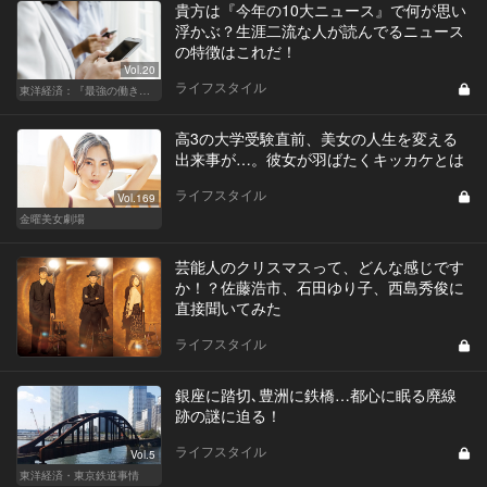
貴方は『今年の10大ニュース』で何が思い
浮かぶ？生涯二流な人が読んでるニュース
の特徴はこれだ！
Vol.20
ライフスタイル
東洋経済：『最強の働き方』『一流の育て方』
高3の大学受験直前、美女の人生を変える
出来事が…。彼女が羽ばたくキッカケとは
ライフスタイル
Vol.169
金曜美女劇場
芸能人のクリスマスって、どんな感じです
か！？佐藤浩市、石田ゆり子、西島秀俊に
直接聞いてみた
ライフスタイル
銀座に踏切､豊洲に鉄橋…都心に眠る廃線
跡の謎に迫る！
ライフスタイル
Vol.5
東洋経済・東京鉄道事情