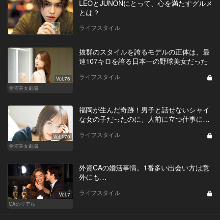
LEOとJUNONにとって、心を満たすグルメ
とは？
ライフスタイル
抜群のスタイルを誇るモデルの正体は、最
速107キロを誇る日本一の野球美女だった
ライフスタイル
Vol.76
金曜美女劇場
福岡が生んだ奇跡！男子と話せないシャイ
な女の子だったのに、人前に立つ仕事に…
ライフスタイル
Vol.170
金曜美女劇場
外資CAの婚活事情。1番多い出会い方は意
外にも…
ライフスタイル
Vol.7
CAのリアル