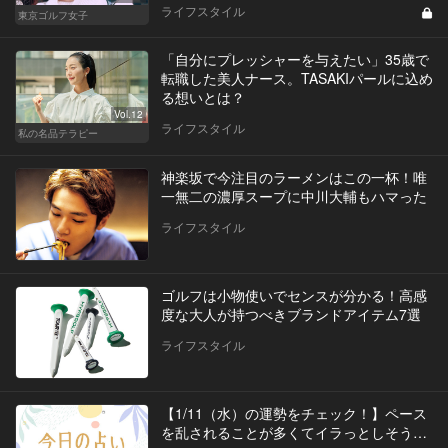
ライフスタイル
東京ゴルフ女子
「自分にプレッシャーを与えたい」35歳で
転職した美人ナース。TASAKIパールに込め
る想いとは？
Vol.12
ライフスタイル
私の名品テラピー
神楽坂で今注目のラーメンはこの一杯！唯
一無二の濃厚スープに中川大輔もハマった
ライフスタイル
ゴルフは小物使いでセンスが分かる！高感
度な大人が持つべきブランドアイテム7選
ライフスタイル
【1/11（水）の運勢をチェック！】ペース
を乱されることが多くてイラっとしそう…