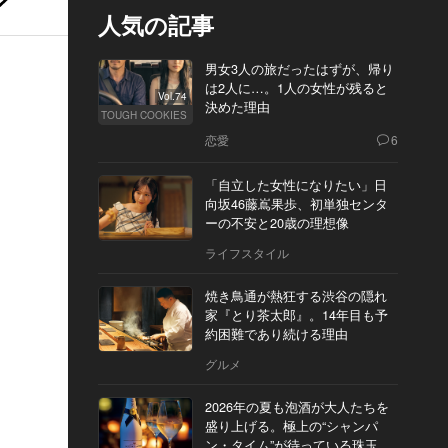
人気の記事
男女3人の旅だったはずが、帰り
は2人に…。1人の女性が残ると
Vol.74
決めた理由
TOUGH COOKIES
恋愛
6
「自立した女性になりたい」日
向坂46藤嶌果歩、初単独センタ
ーの不安と20歳の理想像
ライフスタイル
焼き鳥通が熱狂する渋谷の隠れ
家『とり茶太郎』。14年目も予
約困難であり続ける理由
グルメ
2026年の夏も泡酒が大人たちを
盛り上げる。極上の“シャンパ
ン・タイム”が待っている珠玉の