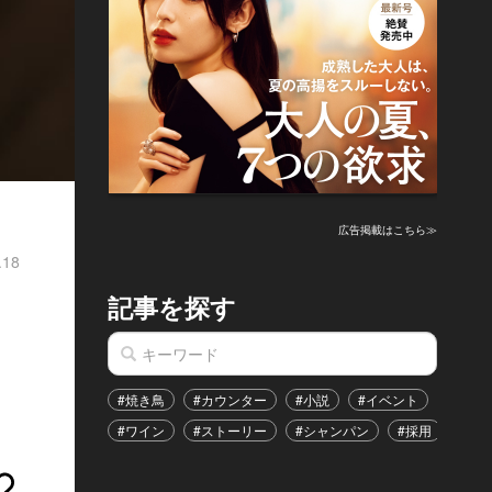
広告掲載はこちら≫
.18
記事を探す
#焼き鳥
#カウンター
#小説
#イベント
#港区
#ワイン
#ストーリー
#シャンパン
#採用
#恋