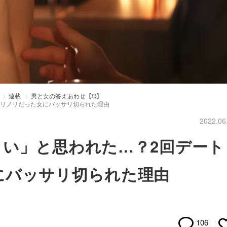
連載
男と女の答えあわせ【Q】
ノリノリだった女にバッサリ切られた理由
2022.06
ラい」と思われた…？2回デート
にバッサリ切られた理由
106