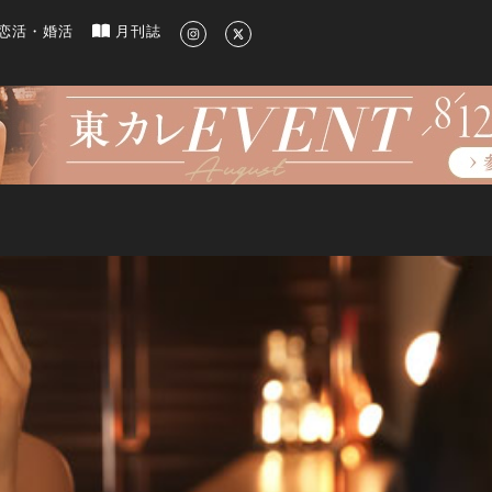
新のグルメ、洗練されたライフスタイル情報
恋活・婚活
月刊誌