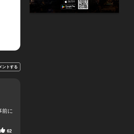
メントする
事前に
62