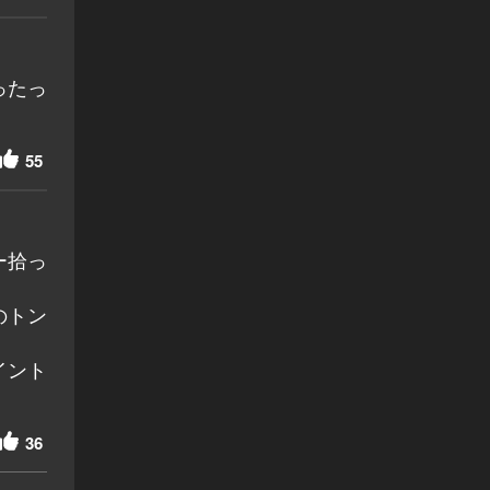
ったっ
55
ー拾っ
のトン
イント
36