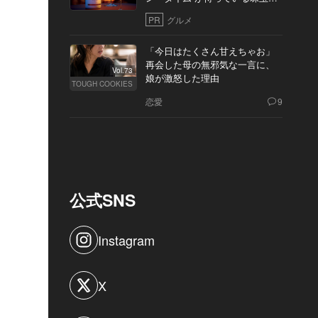
10軒
PR
グルメ
「今日はたくさん甘えちゃお」
再会した母の無邪気な一言に、
Vol.73
娘が激怒した理由
TOUGH COOKIES
恋愛
9
公式SNS
Instagram
X