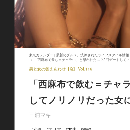
東京カレンダー | 最新のグルメ、洗練されたライフスタイル情報
「西麻布で飲む＝チャラい」と思われた…？2回デートして
男と女の答えあわせ【Q】 Vol.116
「西麻布で飲む＝チャ
してノリノリだった女
三浦マキ
#小説
#エリア
#友達
#夫婦