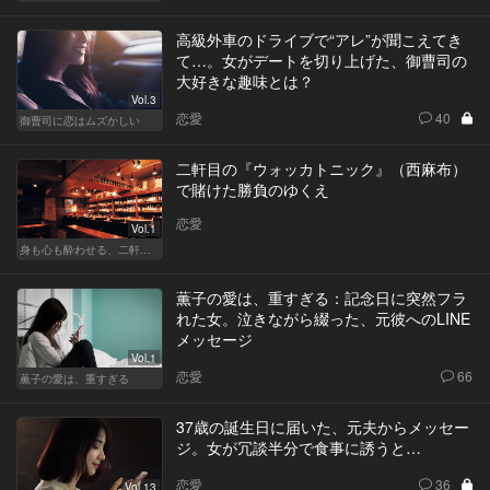
高級外車のドライブで“アレ”が聞こえてき
て…。女がデートを切り上げた、御曹司の
大好きな趣味とは？
Vol.3
恋愛
40
御曹司に恋はムズかしい
二軒目の『ウォッカトニック』（西麻布）
で賭けた勝負のゆくえ
恋愛
Vol.1
身も心も酔わせる、二軒目の切り札
薫子の愛は、重すぎる：記念日に突然フラ
れた女。泣きながら綴った、元彼へのLINE
メッセージ
Vol.1
恋愛
66
薫子の愛は、重すぎる
37歳の誕生日に届いた、元夫からメッセー
ジ。女が冗談半分で食事に誘うと…
恋愛
36
Vol.13