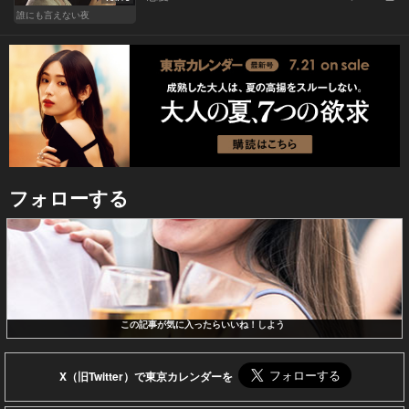
誰にも言えない夜
フォローする
この記事が気に入ったらいいね！しよう
X（旧Twitter）で東京カレンダーを