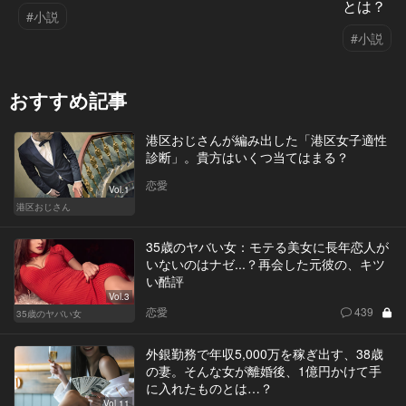
とは？
#小説
#小説
おすすめ記事
港区おじさんが編み出した「港区女子適性
診断」。貴方はいくつ当てはまる？
恋愛
Vol.1
港区おじさん
35歳のヤバい女：モテる美女に長年恋人が
いないのはナゼ...？再会した元彼の、キツ
い酷評
Vol.3
恋愛
439
35歳のヤバい女
外銀勤務で年収5,000万を稼ぎ出す、38歳
の妻。そんな女が離婚後、1億円かけて手
に入れたものとは…？
Vol.11