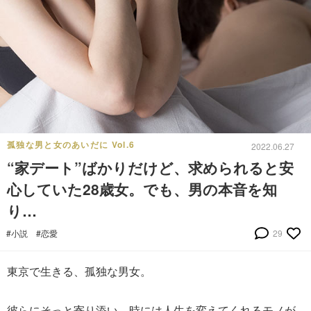
孤独な男と女のあいだに Vol.6
2022.06.27
“家デート”ばかりだけど、求められると安
心していた28歳女。でも、男の本音を知
り…
#小説
#恋愛
29
東京で生きる、孤独な男女。
彼らにそっと寄り添い、時には人生を変えてくれるモノが