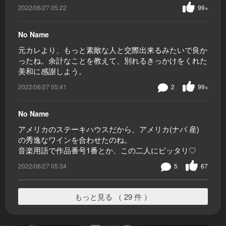
2022/06/27 05:22
99+
No Name
元カレより、もっと素敵な人と交際出来るみたいで良か
ったね。余計なことを教えて、別れるきっかけをくれた
美和に感謝しよう。
2022/06/27 05:41
2
99+
No Name
アメリカのステーキハウスだから、アメリカ(ナパ 産)
の秀逸なワインを合わせたのね。
音楽用語で作品番号1番とか、この二人にピッタリ♡
2022/06/27 05:34
5
67
もっと見る （ 29 件 ）