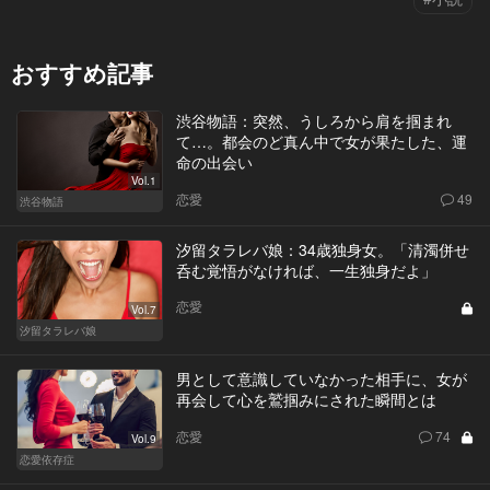
おすすめ記事
渋谷物語：突然、うしろから肩を掴まれ
て…。都会のど真ん中で女が果たした、運
命の出会い
Vol.1
恋愛
49
渋谷物語
汐留タラレバ娘：34歳独身女。「清濁併せ
呑む覚悟がなければ、一生独身だよ」
恋愛
Vol.7
汐留タラレバ娘
男として意識していなかった相手に、女が
再会して心を鷲掴みにされた瞬間とは
恋愛
74
Vol.9
恋愛依存症