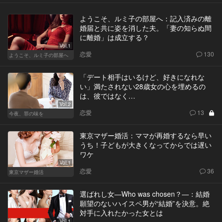
ようこそ、ルミ子の部屋へ：記入済みの離
婚届と共に姿を消した夫。「妻の知らぬ間
に離婚」は成立する？
Vol.1
恋愛
130
ようこそ、ルミ子の部屋へ
「デート相手はいるけど、好きになれな
い」満たされない28歳女の心を埋めるの
は、彼ではなく…
Vol.2
恋愛
13
今夜、罪の味を
東京マザー婚活：ママが再婚するなら早い
うち！子どもが大きくなってからでは遅い
ワケ
Vol.1
恋愛
36
東京マザー婚活
選ばれし女―Who was chosen？―：結婚
願望のないハイスペ男が“結婚”を決意。絶
対手に入れたかった女とは
Vol.1