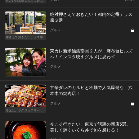
東カレの素敵な大人に必要なこと
絶対押さえておきたい！都内の定番テラス
席３選
グルメ
Vol.1
押さえておきたいテラス席
東カレ新米編集部員２人が、麻布台ヒルズ
へ！インスタ映えグルメに思わず…
グルメ
甘辛ダレのカルビと冷麺で人気爆発な、六
本木の焼肉店！
グルメ
Vol.1
港区は、ラグジュアリーな焼肉デートにおすすめ
今こそ行きたい、東京で話題の新店5選。
美しく輝くいくら丼で旬を感じる！