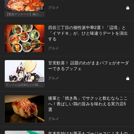
グルメ
Vol.3
【緊急アンケート】俺の！私の！ベスト焼肉店
四谷三丁目の個性派中華2選！「辺境」と
「イマドキ」が、ひと味違うデートを演出
する
グルメ
甘党歓喜！ 話題のわがままパフェがオーダ
ーできるブッフェ
グルメ
Vol.1
ブッフェは自制心との戦いだ！ スイーツの海にダイブせよ！
後輩と「焼き鳥」でサクッと飲むならここ
へ！香ばしい鶏の旨みを味わえる実力店5
選
グルメ
年末年始はお菓子もゴージャスに！大人の