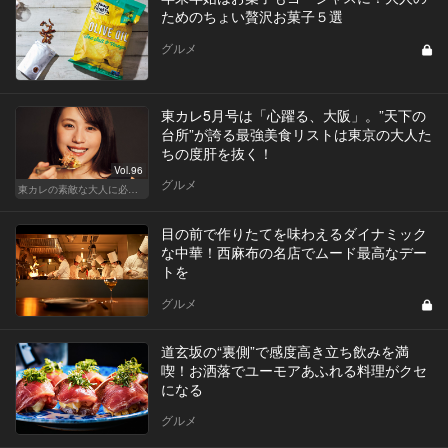
ためのちょい贅沢お菓子５選
グルメ
東カレ5月号は「心躍る、大阪」。”天下の
台所”が誇る最強美食リストは東京の大人た
ちの度肝を抜く！
Vol.96
グルメ
東カレの素敵な大人に必要なこと
目の前で作りたてを味わえるダイナミック
な中華！西麻布の名店でムード最高なデー
トを
グルメ
道玄坂の“裏側”で感度高き立ち飲みを満
喫！お洒落でユーモアあふれる料理がクセ
になる
グルメ