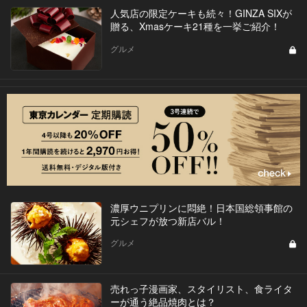
人気店の限定ケーキも続々！GINZA SIXが
贈る、Xmasケーキ21種を一挙ご紹介！
グルメ
濃厚ウニプリンに悶絶！日本国総領事館の
元シェフが放つ新店バル！
グルメ
売れっ子漫画家、スタイリスト、食ライタ
ーが通う絶品焼肉とは？