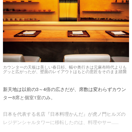
カウンターの天板は美しい春日杉。幅や奥行きは元麻布時代よりも
グッと広がったが、壁面のレイアウトはもとの意匠をそのまま踏襲
新天地は以前の3～4倍の広さだが、席数は変わらずカウン
ター8席と個室1室のみ。
日本を代表する名店『日本料理かんだ』が虎ノ門ヒルズの
レジデンシャルタワーに移転したのは、料理やサー......