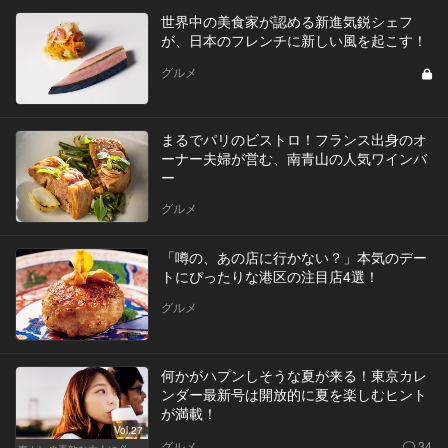
世界中の美食家が認める新進気鋭シェフ
が、日本のフレンチに新しい風を起こす！
グルメ
まるでパリのビストロ！フランス出身のオ
ーナー夫婦が営む、南青山の人気ワインバ
ー
グルメ
「噂の、あの店に行かない？」本気のデー
トにぴったりな港区の注目店4選！
グルメ
何かがハプンしそうな夏が来る！東京カレ
ンダー最新号は開放的に夏を楽しむヒント
が満載！
Vol.27
グルメ
34