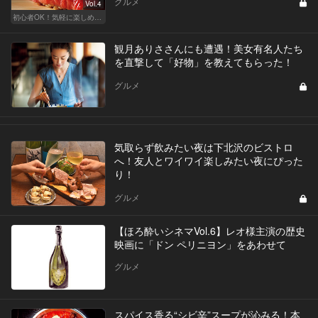
グルメ
Vol.4
初心者OK！気軽に楽しめる鮨の人気店
観月ありささんにも遭遇！美女有名人たち
を直撃して「好物」を教えてもらった！
グルメ
気取らず飲みたい夜は下北沢のビストロ
へ！友人とワイワイ楽しみたい夜にぴった
り！
グルメ
【ほろ酔いシネマVol.6】レオ様主演の歴史
映画に「ドン ペリニヨン」をあわせて
グルメ
スパイス香る“シビ辛”スープが沁みる！本