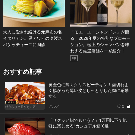
大人に愛され続ける元麻布の名
「モエ・エ・シャンドン」が贈
イタリアン。黒アワビの冷製ス
る、2026年夏の特別なプロモー
パゲッティーニに陶酔
ション。極上のシャンパンを味
わえる厳選店舗を一挙紹介！
PR
おすすめ記事
黄金色に輝くクリスピーチキン！歯切れよ
く揚がった薄い皮としっとりした肉に感動
する
Vol.2
グルメ
2
特別なひと皿がある店
「サクッと鮨でもどう？」1万円以下で気
軽に楽しめる“カジュアル鮨”6選