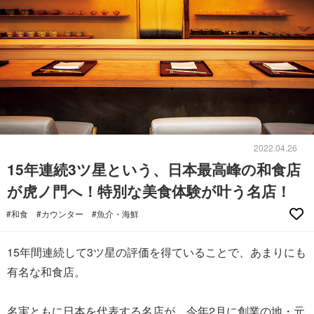
2022.04.26
15年連続3ツ星という、日本最高峰の和食店
が虎ノ門へ！特別な美食体験が叶う名店！
#和食
#カウンター
#魚介・海鮮
15年間連続して3ツ星の評価を得ていることで、あまりにも
有名な和食店。
名実ともに日本を代表する名店が、今年2月に創業の地・元