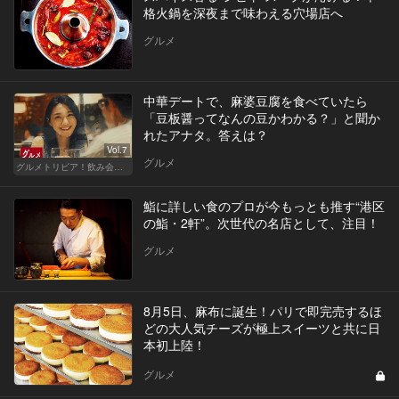
格火鍋を深夜まで味わえる穴場店へ
グルメ
中華デートで、麻婆豆腐を食べていたら
「豆板醤ってなんの豆かわかる？」と聞か
れたアナタ。答えは？
Vol.7
グルメ
グルメトリビア！飲み会やデートで会話のネタになるQ＆A
鮨に詳しい食のプロが今もっとも推す“港区
の鮨・2軒”。次世代の名店として、注目！
グルメ
8月5日、麻布に誕生！パリで即完売するほ
どの大人気チーズが極上スイーツと共に日
本初上陸！
グルメ