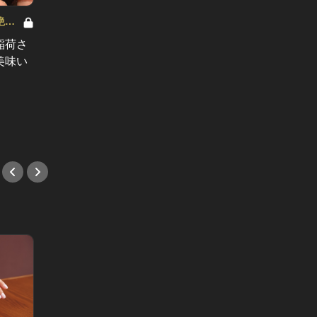
絶品
稲荷さ
美味い
東銀座
3月9日オープン！女性と行きたいク
肉好き
ラフトビール＆ピッツァが間違い無
人気店
い店がキタ！
#バル
#新店情報