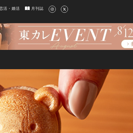
新のグルメ、洗練されたライフスタイル情報
恋活・婚活
月刊誌