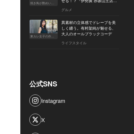
せる！？『伊勢廣 赤坂山王店』
焼き鳥が艶めいてきた
へ
グルメ
異素材の立体感でドレープを美
しく纏う。有村架純が魅せる、
Vol.53
大人のオールブラックコーデ
東カレ女子の作り方
ライフスタイル
公式SNS
Instagram
X