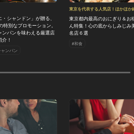
東京を代表する人気店！ほかほか
おにぎり Vol.6
エ・シャンドン」が贈る、
東京都内最高のおにぎり＆お
夏の特別なプロモーション。
ん特集！心の底からしみじみ
ャンパンを味わえる厳選店
名店６選
紹介！
#和食
シャンパン