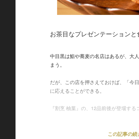
お茶目なプレゼンテーションと
中目黒は鮨や蕎麦の名店はあるが、大
まう。
だが、この店を押さえておけば、「今
に応えることができる。
『割烹 柚葉』の、12品前後が登場するコー
この記事の続