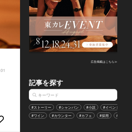
広告掲載はこちら≫
.01
記事を探す
#ストーリー
#シャンパン
#小説
#イベント
#
#ワイン
#カウンター
#カフェ
#採用
#恋愛