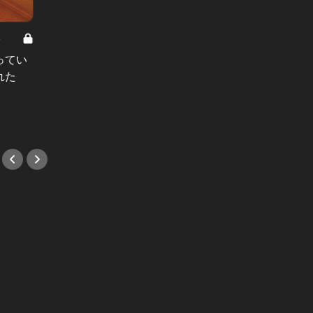
8
男と女の答えあわせ【A】 Vol.308
ってい
結婚願望ゼロだった27歳男性が、交
れた
際2年で突然プロポーズ。彼の心が
変わった“理由”とは
#小説