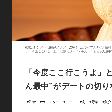
東京カレンダー | 最新のグルメ、洗練されたライフスタイル情報
「今度ここ行こうよ」と誘いたい、“和牛入りくまちゃん最中
「今度ここ行こうよ」
ん最中”がデートの切り
#和食
#カウンター
#デート
#肉
#野菜
#魚