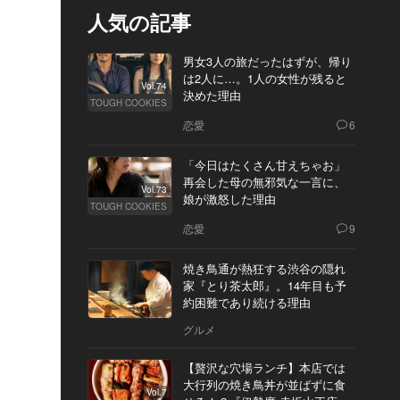
人気の記事
男女3人の旅だったはずが、帰り
は2人に…。1人の女性が残ると
Vol.74
決めた理由
TOUGH COOKIES
恋愛
6
「今日はたくさん甘えちゃお」
再会した母の無邪気な一言に、
Vol.73
娘が激怒した理由
TOUGH COOKIES
恋愛
9
焼き鳥通が熱狂する渋谷の隠れ
家『とり茶太郎』。14年目も予
約困難であり続ける理由
グルメ
【贅沢な穴場ランチ】本店では
大行列の焼き鳥丼が並ばずに食
Vol.7