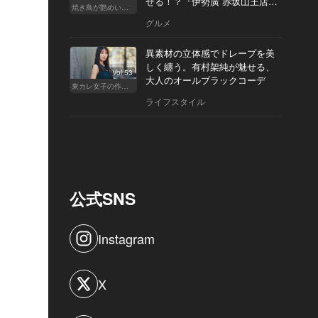
せる！？『伊勢廣 赤坂山王店』
焼き鳥が艶めいてきた
へ
グルメ
異素材の立体感でドレープを美
しく纏う。有村架純が魅せる、
Vol.53
大人のオールブラックコーデ
東カレ女子の作り方
ライフスタイル
公式SNS
Instagram
X