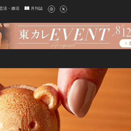
新のグルメ、洗練されたライフスタイル情報
恋活・婚活
月刊誌