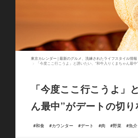
東京カレンダー | 最新のグルメ、洗練されたライフスタイル情報
「今度ここ行こうよ」と誘いたい、“和牛入りくまちゃん最中
「今度ここ行こうよ」
ん最中”がデートの切り
#和食
#カウンター
#デート
#肉
#野菜
#魚