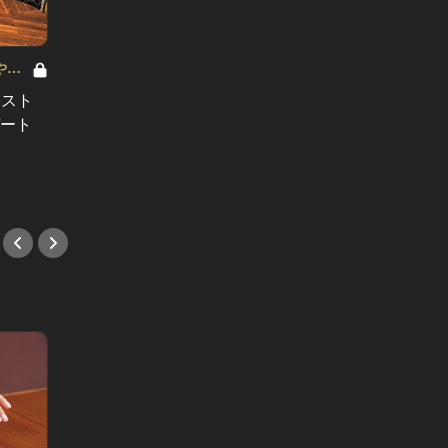
やっ
「新宿でランチどうかな？」初デー
レスト
たっぷ
トに効く、喧騒から離れてゆったり
デート
美食・
寛げる店4選
できる
#デート
#鍋