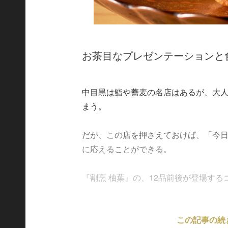
お茶目なプレゼンテーションと
中目黒は鮨や蕎麦の名店はあるが、大
まう。
だが、この店を押さえておけば、「今
に応えることができる。
『割烹 柚葉』の、12品前後が登場するコー
この記事の続