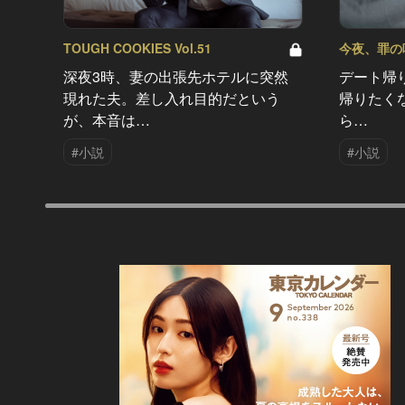
TOUGH COOKIES Vol.51
今夜、罪の味を
深夜3時、妻の出張先ホテルに突然
デート帰
現れた夫。差し入れ目的だという
帰りたく
が、本音は…
ら…
#小説
#小説