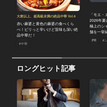
「モエ・
大衆以上、超高級未満の絶品中華 Vol.6
2026年
赤い麻婆と黄色の麻婆の食べくら
極上のシ
べ！ビリっと辛いけど旨味も深い絶
舗を一挙
品中華だ！
PR
#
#中華
ロングヒット記事