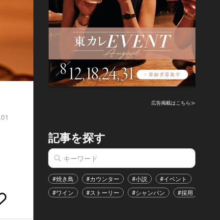
広告掲載はこちら≫
.01
記事を探す
#焼き鳥
#カウンター
#小説
#イベント
#港区
#ワイン
#ストーリー
#シャンパン
#採用
#恋