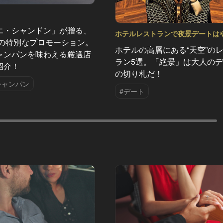
エ・シャンドン」が贈る、
ホテルレストランで夜景デートは
夏の特別なプロモーション。
ぱり盛り上がる Vol.3
ホテルの高層にある“天空”の
ャンパンを味わえる厳選店
ラン5選。「絶景」は大人の
紹介！
の切り札だ！
シャンパン
#デート