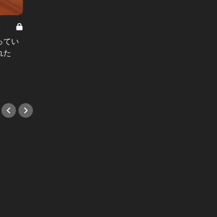
8
男と女の答えあわせ【A】 Vol.308
ってい
結婚願望ゼロだった27歳男性が、交
れた
際2年で突然プロポーズ。彼の心が
変わった“理由”とは
#小説