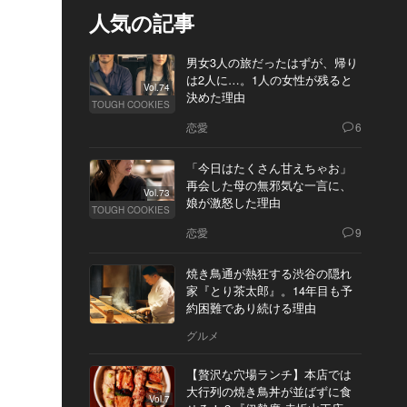
人気の記事
男女3人の旅だったはずが、帰り
は2人に…。1人の女性が残ると
Vol.74
決めた理由
TOUGH COOKIES
恋愛
6
「今日はたくさん甘えちゃお」
再会した母の無邪気な一言に、
Vol.73
娘が激怒した理由
TOUGH COOKIES
恋愛
9
焼き鳥通が熱狂する渋谷の隠れ
家『とり茶太郎』。14年目も予
約困難であり続ける理由
グルメ
【贅沢な穴場ランチ】本店では
大行列の焼き鳥丼が並ばずに食
Vol.7