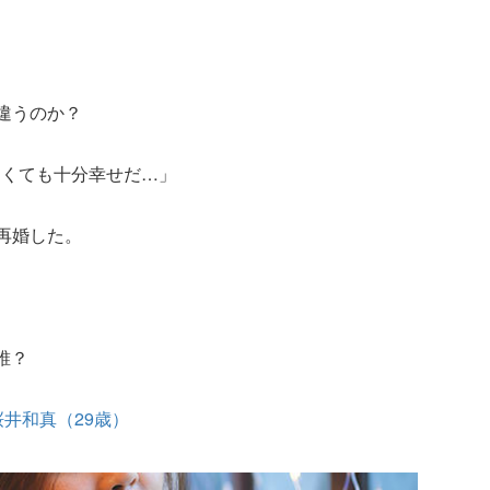
が違うのか？
なくても十分幸せだ…」
と再婚した。
。
誰？
の桜井和真（29歳）