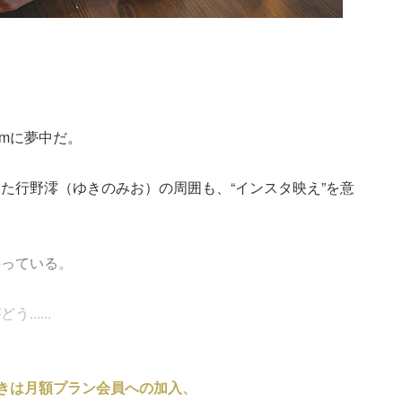
）
ramに夢中だ。
た行野澪（ゆきのみお）の周囲も、“インスタ映え”を意
持っている。
.....
きは月額プラン会員への加入、