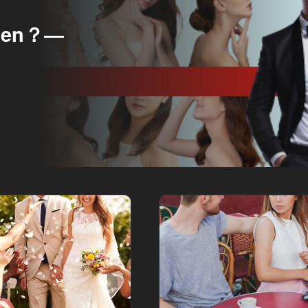
sen？―