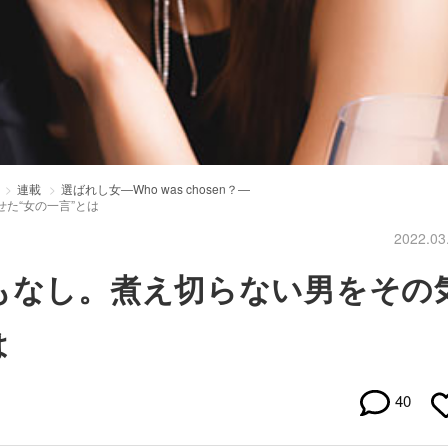
連載
選ばれし女―Who was chosen？―
た“女の一言”とは
2022.03
もなし。煮え切らない男をその
は
40