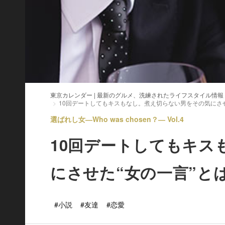
東京カレンダー | 最新のグルメ、洗練されたライフスタイル情報
10回デートしてもキスもなし。煮え切らない男をその気にさせ
選ばれし女―Who was chosen？― Vol.4
10回デートしてもキス
にさせた“女の一言”と
#小説
#友達
#恋愛