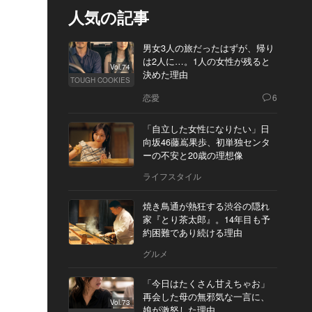
人気の記事
男女3人の旅だったはずが、帰り
は2人に…。1人の女性が残ると
Vol.74
決めた理由
TOUGH COOKIES
恋愛
6
「自立した女性になりたい」日
向坂46藤嶌果歩、初単独センタ
ーの不安と20歳の理想像
ライフスタイル
焼き鳥通が熱狂する渋谷の隠れ
家『とり茶太郎』。14年目も予
約困難であり続ける理由
グルメ
「今日はたくさん甘えちゃお」
再会した母の無邪気な一言に、
Vol.73
娘が激怒した理由