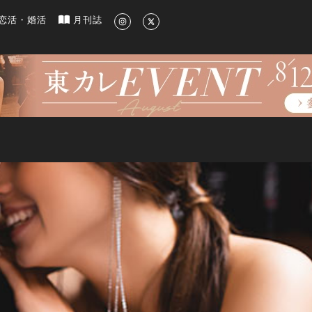
新のグルメ、洗練されたライフスタイル情報
恋活・婚活
月刊誌