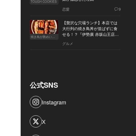
TOUGH COOKIES
恋愛
9
【贅沢な穴場ランチ】本店では
大行列の焼き鳥丼が並ばずに食
Vol.7
せる！？『伊勢廣 赤坂山王店』
焼き鳥が艶めいてきた
へ
グルメ
公式SNS
Instagram
X