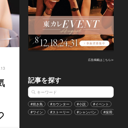
広告掲載はこちら≫
.13
記事を探す
気
#焼き鳥
#カウンター
#小説
#イベント
#港区
#ワイン
#ストーリー
#シャンパン
#採用
#恋