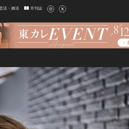
新のグルメ、洗練されたライフスタイル情報
恋活・婚活
月刊誌