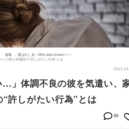
連載
選ばれし女―Who was chosen？―
って来た30歳女の“許しがたい行為”とは
2022.04
い…」体調不良の彼を気遣い、
の“許しがたい行為”とは
50