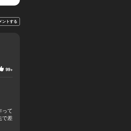
メントする
99+
作って
先で差