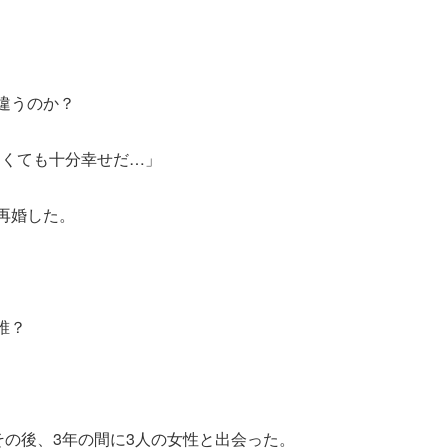
が違うのか？
なくても十分幸せだ…」
と再婚した。
。
誰？
その後、3年の間に3人の女性と出会った。