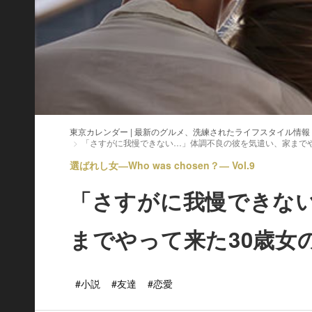
東京カレンダー | 最新のグルメ、洗練されたライフスタイル情報
「さすがに我慢できない…」体調不良の彼を気遣い、家までや
選ばれし女―Who was chosen？― Vol.9
「さすがに我慢できな
までやって来た30歳女
#小説
#友達
#恋愛