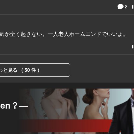
2
る気が全く起きない。一人老人ホームエンドでいいよ。
っと見る （ 50 件 ）
sen？―