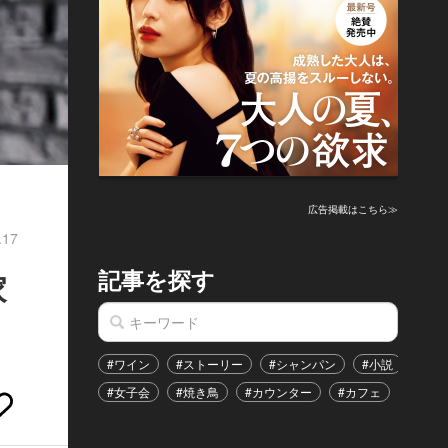
広告掲載はこちら≫
.17
記事を探す
家
#ワイン
#ストーリー
#シャンパン
#小説
#家
#女子会
#焼き鳥
#カウンター
#カフェ
#イベ