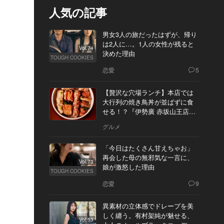
人気の記事
男女3人の旅だったはずが、帰り
は2人に…。1人の女性が残ると
Vol.74
決めた理由
TOUGH COOKIES
恋愛
5
【贅沢な穴場ランチ】本店では
大行列の焼き鳥丼が並ばずに食
せる！？『伊勢廣 赤坂山王店』
へ
グルメ
「今日はたくさん甘えちゃお」
再会した母の無邪気な一言に、
Vol.73
娘が激怒した理由
TOUGH COOKIES
恋愛
9
異素材の立体感でドレープを美
しく纏う。有村架純が魅せる、
Vol.53