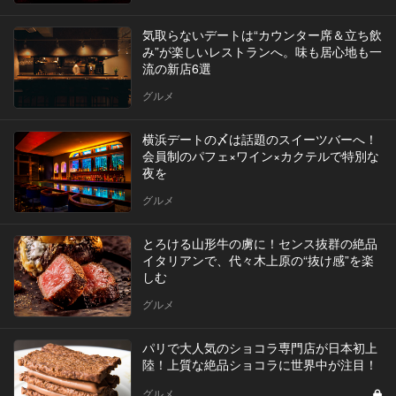
気取らないデートは“カウンター席＆立ち飲
み”が楽しいレストランへ。味も居心地も一
流の新店6選
グルメ
横浜デートの〆は話題のスイーツバーへ！
会員制のパフェ×ワイン×カクテルで特別な
夜を
グルメ
とろける山形牛の虜に！センス抜群の絶品
イタリアンで、代々木上原の“抜け感”を楽
しむ
グルメ
パリで大人気のショコラ専門店が日本初上
陸！上質な絶品ショコラに世界中が注目！
グルメ