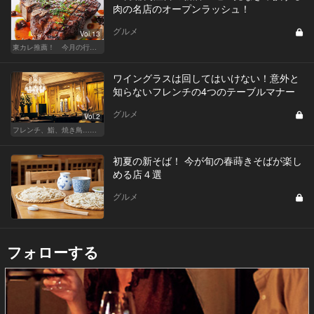
肉の名店のオープンラッシュ！
グルメ
Vol.13
東カレ推薦！ 今月の行くべき店
ワイングラスは回してはいけない！意外と
知らないフレンチの4つのテーブルマナー
グルメ
Vol.2
フレンチ、鮨、焼き鳥…グルメなら知っておきたい知識
初夏の新そば！ 今が旬の春蒔きそばが楽し
める店４選
グルメ
フォローする