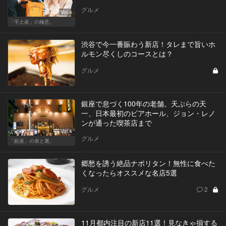
グルメ
Vol.4
「手土産」の極意。
渋谷で今一番賑わう新店！タレまで旨いホ
ルモン尽くしのコースとは？
グルメ
銀座で息づく100年の老舗。天ぷらの天
一、日本最初のビアホール、ジョン・レノ
ンが通った喫茶店まで
Vol.4
グルメ
「銀座」の表と裏。
郷愁を誘う絶品ナポリタン！無性に食べた
くなったらオススメな名店5選
グルメ
2
11月都内注目の新店11選！見なきゃ損する