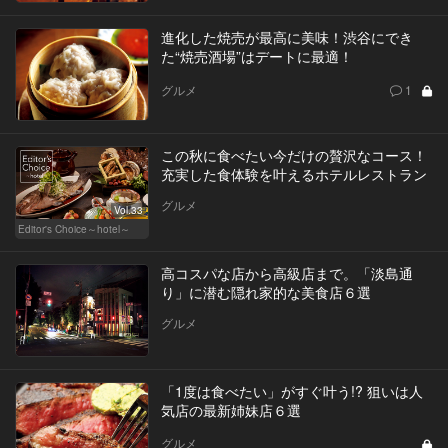
進化した焼売が最高に美味！渋谷にでき
た“焼売酒場”はデートに最適！
グルメ
1
この秋に食べたい今だけの贅沢なコース！
充実した食体験を叶えるホテルレストラン
グルメ
Vol.33
Editor's Choice～hotel～
高コスパな店から高級店まで。「淡島通
り」に潜む隠れ家的な美食店６選
グルメ
「1度は食べたい」がすぐ叶う!? 狙いは人
気店の最新姉妹店６選
グルメ