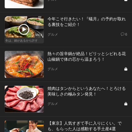
今年こそ行きたい！『蟻月』の予約が取れ
る裏技をご紹介！
グルメ
6
Vol.3
冬は、鍋があるから許す
熱々の旨辛鍋が絶品！ビリッとシビれる花
山椒鍋で体の芯から温まろう！
グルメ
焼肉はタンからというあなたへ！とろける
美味しさの極みタン発見！
グルメ
【東京】人気すぎて手に入りにくい。で
も、もらった人は感動する手土産4選