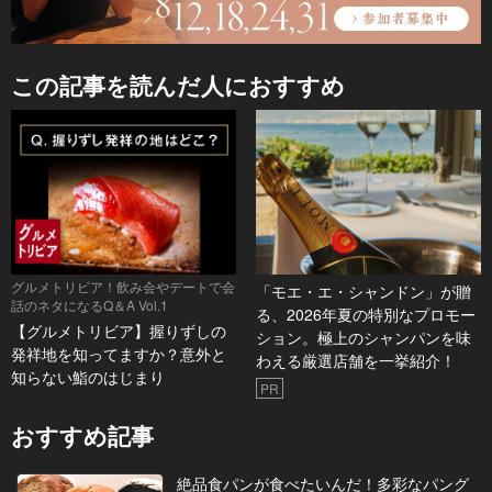
この記事を読んだ人におすすめ
グルメトリビア！飲み会やデートで会
「モエ・エ・シャンドン」が贈
話のネタになるQ＆A Vol.1
る、2026年夏の特別なプロモー
【グルメトリビア】握りずしの
ション。極上のシャンパンを味
発祥地を知ってますか？意外と
わえる厳選店舗を一挙紹介！
知らない鮨のはじまり
PR
おすすめ記事
絶品食パンが食べたいんだ！多彩なパング