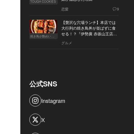
TOUGH COOKIES
恋愛
9
【贅沢な穴場ランチ】本店では
大行列の焼き鳥丼が並ばずに食
Vol.7
せる！？『伊勢廣 赤坂山王店』
焼き鳥が艶めいてきた
へ
グルメ
公式SNS
Instagram
X