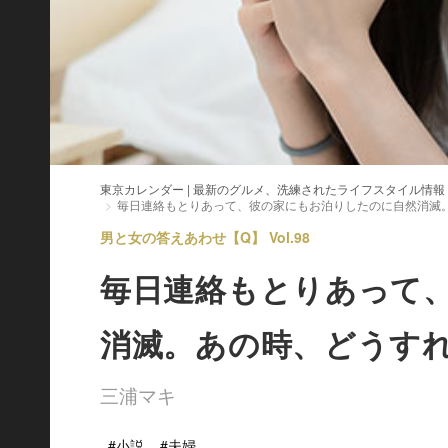
東京カレンダー | 最新のグルメ、洗練されたライフスタイル情報
毎日連絡もとりあって、彼の家にもお泊りしたのに自然消滅
男と女の答えあわせ【Q】 Vol.98
毎日連絡もとりあって
消滅。あの時、どうす
三浦マキ
#小説
#夫婦