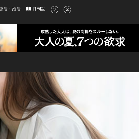
新のグルメ、洗練されたライフスタイル情報
恋活・婚活
月刊誌