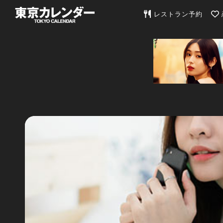
東京カレンダー | 最
レストラン予約