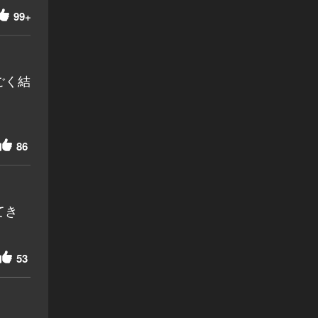
99+
ごく結
86
てき
53