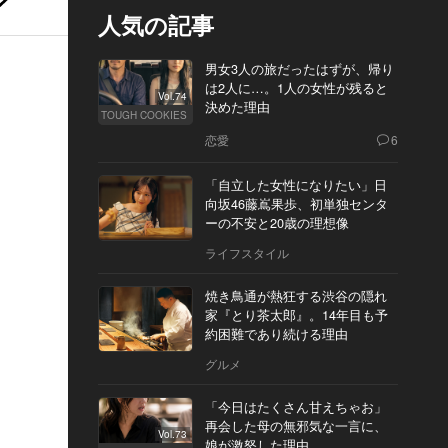
人気の記事
男女3人の旅だったはずが、帰り
は2人に…。1人の女性が残ると
Vol.74
決めた理由
TOUGH COOKIES
恋愛
6
「自立した女性になりたい」日
向坂46藤嶌果歩、初単独センタ
ーの不安と20歳の理想像
ライフスタイル
焼き鳥通が熱狂する渋谷の隠れ
家『とり茶太郎』。14年目も予
約困難であり続ける理由
グルメ
「今日はたくさん甘えちゃお」
再会した母の無邪気な一言に、
Vol.73
娘が激怒した理由