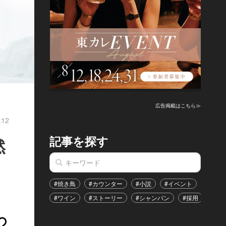
広告掲載はこちら≫
.12
記事を探す
然
#焼き鳥
#カウンター
#小説
#イベント
#港区
#ワイン
#ストーリー
#シャンパン
#採用
#恋