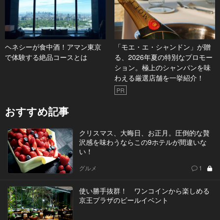
ヘネシーが食中酒！アマン東京
「モエ・エ・シャンドン」が贈
で体験する絶品コースとは
る、2026年夏の特別なプロモー
ション。極上のシャンパンを味
わえる厳選店舗を一挙紹介！
PR
おすすめ記事
クリスマス、大晦日、お正月。圧倒的な贅
沢感を味わうならこの9ホテルが間違いな
い！
グルメ
1
使い勝手抜群！ ワンコインから楽しめる
京王プラザのビールイベント