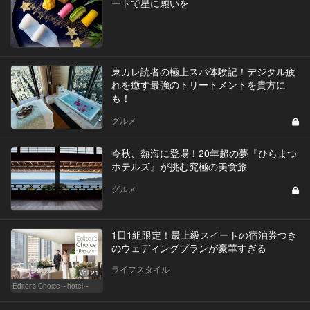
ートで星に願いを
東カレ読者の極上スパ体験記！デジタル疲
れを癒す最強のトリートメントを貴方に
も！
グルメ
今秋、熱海に登場！20年超の夢『ひらまつ
ホテルズ』が挑む究極の美食旅
グルメ
1日1組限定！最上級スイートの宿泊券つき
のウェディングプランが豪華すぎる
ライフスタイル
Vol.21
Editor's Choice～hotel～