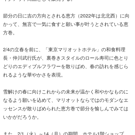
節分の日に吉の方向とされる恵方（2022年は北北西）に向
かって、無言で一気に食すと願い事が叶うとされている恵
方巻。
2/4の立春を前に、「東京マリオットホテル」の和食料理
長・仲川武行氏が、裏巻きスタイルのロール寿司に色とり
どりのエディブルフラワーを散りばめ、春の訪れを感じら
れるような華やかさを表現。
雪解けの春に向けこれからの未来が温かく和やかなものに
なるよう願いを込めて、マリオットならではのモダンなエ
ッセンスが散りばめられた恵方巻で節分を愉しんでみては
いかがだろうか。
また、2/1（火）～14（月）の期間、ホテル1階ショップ