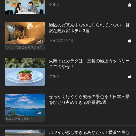
グルメ
港区のど真ん中なのに知られていない、贅
沢な隠れ家ホテル3選
ライフスタイル
Vol.1
“ホテルでおこもりステイ”が大人デートに最高の選択だ
火照ったカラダは、三種の極上カッペリー
ニで冷やせ！
グルメ
せっかく行くなら究極の景色を！日本三景
をひとり占めできる絶景宿5選
Vol.3
都会の喧噪を離れて。
ハワイが恋しすぎるあなたへ！横浜で最も