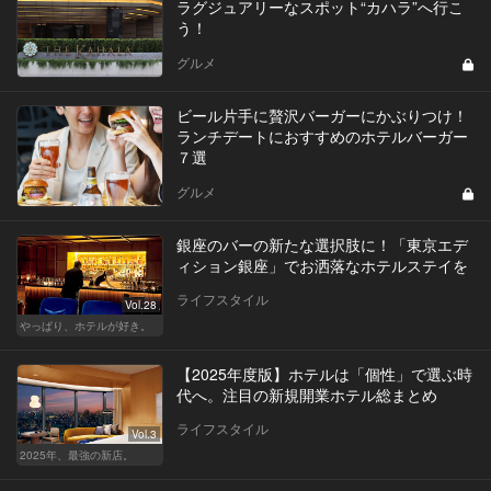
ラグジュアリーなスポット“カハラ”へ行こ
う！
グルメ
ビール片手に贅沢バーガーにかぶりつけ！
ランチデートにおすすめのホテルバーガー
７選
グルメ
銀座のバーの新たな選択肢に！「東京エデ
ィション銀座」でお洒落なホテルステイを
ライフスタイル
Vol.28
やっぱり、ホテルが好き。
【2025年度版】ホテルは「個性」で選ぶ時
代へ。注目の新規開業ホテル総まとめ
ライフスタイル
Vol.3
2025年、最強の新店。