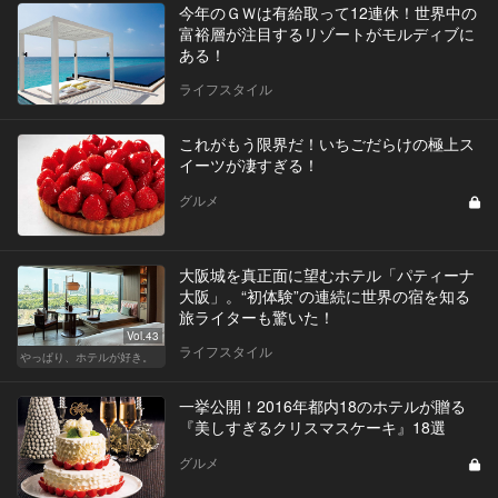
今年のＧＷは有給取って12連休！世界中の
富裕層が注目するリゾートがモルディブに
ある！
ライフスタイル
これがもう限界だ！いちごだらけの極上ス
イーツが凄すぎる！
グルメ
大阪城を真正面に望むホテル「パティーナ
大阪」。“初体験”の連続に世界の宿を知る
旅ライターも驚いた！
Vol.43
ライフスタイル
やっぱり、ホテルが好き。
一挙公開！2016年都内18のホテルが贈る
『美しすぎるクリスマスケーキ』18選
グルメ