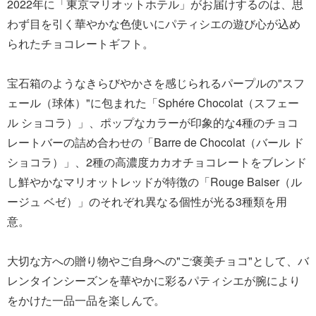
2022年に「東京マリオットホテル」がお届けするのは、思
わず目を引く華やかな色使いにパティシエの遊び心が込め
られたチョコレートギフト。
宝石箱のようなきらびやかさを感じられるパープルの"スフ
ェール（球体）"に包まれた「Sphére Chocolat（スフェー
ル ショコラ）」、ポップなカラーが印象的な4種のチョコ
レートバーの詰め合わせの「Barre de Chocolat（バール ド
ショコラ）」、2種の高濃度カカオチョコレートをブレンド
し鮮やかなマリオットレッドが特徴の「Rouge Baiser（ル
ージュ ベゼ）」のそれぞれ異なる個性が光る3種類を用
意。
大切な方への贈り物やご自身への"ご褒美チョコ"として、バ
レンタインシーズンを華やかに彩るパティシエが腕により
をかけた一品一品を楽しんで。