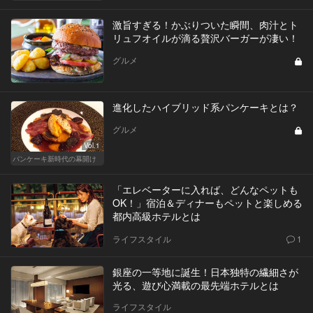
激旨すぎる！かぶりついた瞬間、肉汁とト
リュフオイルが滴る贅沢バーガーが凄い！
グルメ
進化したハイブリッド系パンケーキとは？
グルメ
Vol.1
パンケーキ新時代の幕開け
「エレベーターに入れば、どんなペットも
OK！」宿泊＆ディナーもペットと楽しめる
都内高級ホテルとは
ライフスタイル
1
銀座の一等地に誕生！日本独特の繊細さが
光る、遊び心満載の最先端ホテルとは
ライフスタイル