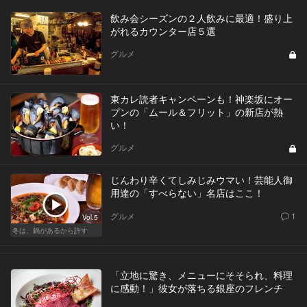
飲み会シーズンの２人飲みに最適！盛り上
がれるカウンター店５選
グルメ
東カレ読者キャンペーンも！神楽坂にオー
プンの「ムール＆フリット」の新店が熱
い！
グルメ
じんわり辛くてしみじみウマい！芸能人御
用達の「すべらない」名店はここ！
グルメ
1
Vol.5
冬は、鍋があるから許す
「立地に驚き、メニューにそそられ、料理
に感動！」彼女が落ちる銀座のフレンチ