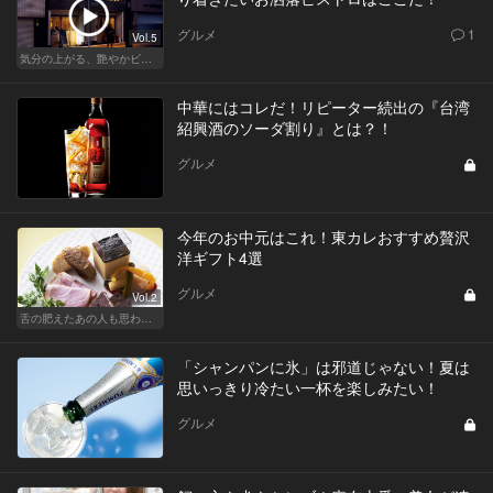
グルメ
1
Vol.5
気分の上がる、艶やかビストロ
中華にはコレだ！リピーター続出の『台湾
紹興酒のソーダ割り』とは？！
グルメ
今年のお中元はこれ！東カレおすすめ贅沢
洋ギフト4選
グルメ
Vol.2
舌の肥えたあの人も思わず舌鼓!?厳選お中元
「シャンパンに氷」は邪道じゃない！夏は
思いっきり冷たい一杯を楽しみたい！
グルメ