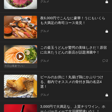
グルメ
夜6,000円でこんなに豪華！うにもいくら
も大満足の寿司コース発見！
グルメ
この釜玉うどんが驚愕の美味しさだ！原宿
に出来たうどんの新店が話題沸騰中！
グルメ
2
Vol.3
今日は蕎麦でいい
ビールのお供に！丸揚げ鶏にかぶりつけ
る、都内でオススメの骨付き鶏の名店4
選！
グルメ
3,000円で大満足な、上質チリワイン。ホ
ームパーティーで大活躍間違いなし！