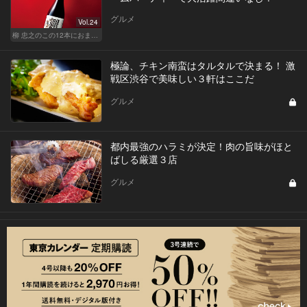
グルメ
Vol.24
柳 忠之のこの12本におまかせ
極論、チキン南蛮はタルタルで決まる！ 激
戦区渋谷で美味しい３軒はここだ
グルメ
都内最強のハラミが決定！肉の旨味がほと
ばしる厳選３店
グルメ