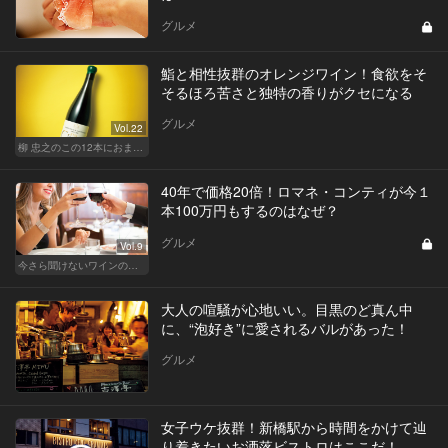
グルメ
鮨と相性抜群のオレンジワイン！食欲をそ
そるほろ苦さと独特の香りがクセになる
グルメ
Vol.22
柳 忠之のこの12本におまかせ
40年で価格20倍！ロマネ・コンティが今１
本100万円もするのはなぜ？
グルメ
Vol.9
今さら聞けないワインの基礎知識
大人の喧騒が心地いい。目黒のど真ん中
に、“泡好き”に愛されるバルがあった！
グルメ
女子ウケ抜群！新橋駅から時間をかけて辿
り着きたいお洒落ビストロはここだ！