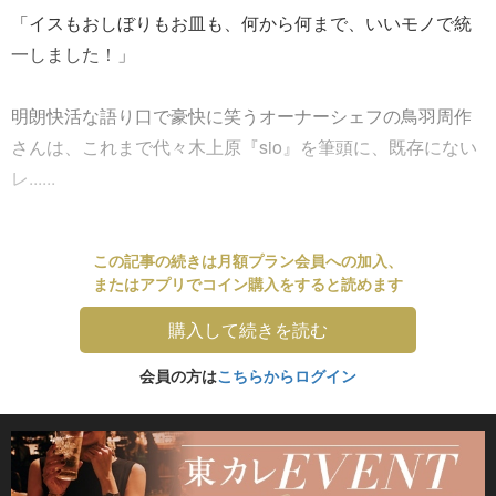
「イスもおしぼりもお皿も、何から何まで、いいモノで統
一しました！」
明朗快活な語り口で豪快に笑うオーナーシェフの鳥羽周作
さんは、これまで代々木上原『sio』を筆頭に、既存にない
レ......
この記事の続きは月額プラン会員への加入、
またはアプリでコイン購入をすると読めます
購入して続きを読む
会員の方は
こちらからログイン