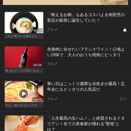
「映えるお椀」もあるコスパよき肉割烹の
新店が銀座に誕生していた！
グルメ
Vol.12
これが東カレが認めるとっておきの和食店
赤身肉に合せたいフランスワイン！心地よ
い渋味で、大人のおうち焼肉にピッタリ
グルメ
Vol.26
柳 忠之のこの12本におまかせ
寒い日はこっくり濃厚な水炊きが最高！忘
年会にもピッタリの人気店だ
グルメ
1
Vol.17
冬は、鍋があるから許す
「人生最高の生ハム！」と絶賛されるイタ
リアン！全ての美食家が憧れる“聖地”と
は？