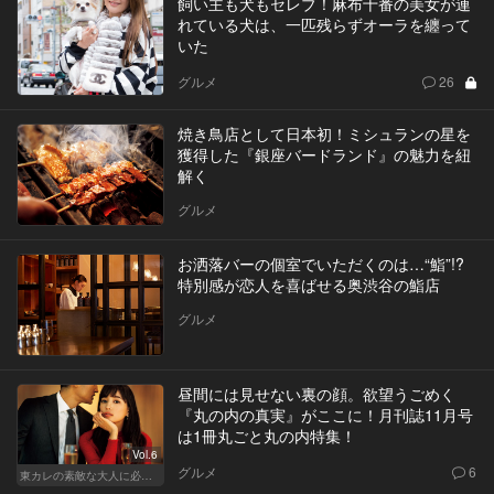
飼い主も犬もセレブ！麻布十番の美女が連
れている犬は、一匹残らずオーラを纏って
いた
グルメ
26
焼き鳥店として日本初！ミシュランの星を
獲得した『銀座バードランド』の魅力を紐
解く
グルメ
お洒落バーの個室でいただくのは…“鮨”!?
特別感が恋人を喜ばせる奥渋谷の鮨店
グルメ
昼間には見せない裏の顔。欲望うごめく
『丸の内の真実』がここに！月刊誌11月号
は1冊丸ごと丸の内特集！
Vol.6
グルメ
6
東カレの素敵な大人に必要なこと