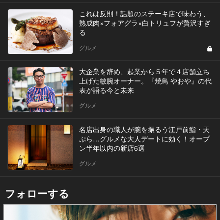
これは反則！話題のステーキ店で味わう、
熟成肉×フォアグラ×白トリュフが贅沢すぎ
る
グルメ
大企業を辞め、起業から５年で４店舗立ち
上げた敏腕オーナー。『焼鳥 やおや』の代
表が語る今と未来
グルメ
名店出身の職人が腕を振るう江戸前鮨・天
ぷら…グルメな大人デートに効く！オープ
ン半年以内の新店6選
グルメ
フォローする