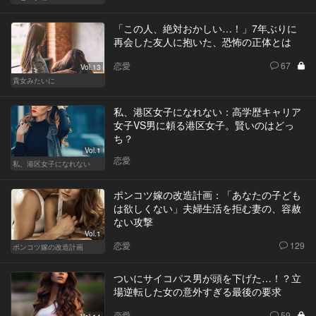
「この人、絶対おかしい…！」7年ぶりに
再会した友人に抱いた、恐怖の正体とは
恋愛
67
Vol.13
貴女みたいに
私、港区女子になれない：高学歴キャリア
女子VS男に頼る港区女子。賢いのはどっ
ち？
Vol.1
恋愛
私、港区女子になれない
ポンコツ嫁の改造計画：「あなたの子ども
は欲しくない」夫婦生活を拒む妻の、容赦
ない攻撃
Vol.1
恋愛
129
ポンコツ嫁の改造計画
ついにサイコパス男が頭を下げた…！？立
場逆転した女の意外すぎる最後の要求
恋愛
59