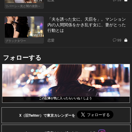
Vol.14
リバーシ～光と闇の攻防～
「夫を誘った女に、天罰を」。マンション
内の人間関係をかき乱す女に、妻がとった
行動とは
Vol.13
恋愛
99
ブラックタワー
フォローする
この記事が気に入ったらいいね！しよう
X（旧Twitter）で東京カレンダーを