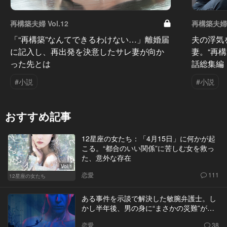
再構築夫婦 Vol.12
再構築夫婦 V
「“再構築”なんてできるわけない…」離婚届
夫の浮気
に記入し、再出発を決意したサレ妻が向か
妻。“再
った先とは
話総集編
#小説
#小説
おすすめ記事
12星座の女たち：「4月15日」に何かが起
こる。“都合のいい関係”に苦しむ女を救っ
た、意外な存在
Vol.1
恋愛
111
12星座の女たち
ある事件を示談で解決した敏腕弁護士。し
かし半年後、男の身に“まさかの災難”が…
恋愛
38