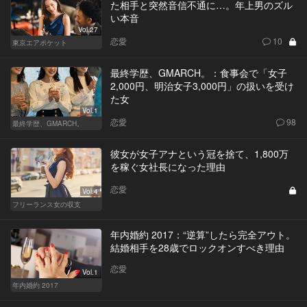
た相手と突然音信不通に…。年上男のズル
い本音
Vol.27
恋愛
10
東京エアポケット
最終学歴、GMARCH。：食事会で「女子
2,000円、明治女子3,000円」の扱いを受け
た女
Vol.1
恋愛
98
最終学歴、GMARCH。
彼女が女子アナという冠を捨て、1,800万
を稼ぐ女社長になった理由
恋愛
Vol.4
フリーランス女の収支
年内婚約 2017：“逆算”したら完全アウト。
結婚相手を28歳でロックオンすべき理由
恋愛
Vol.1
年内婚約 2017