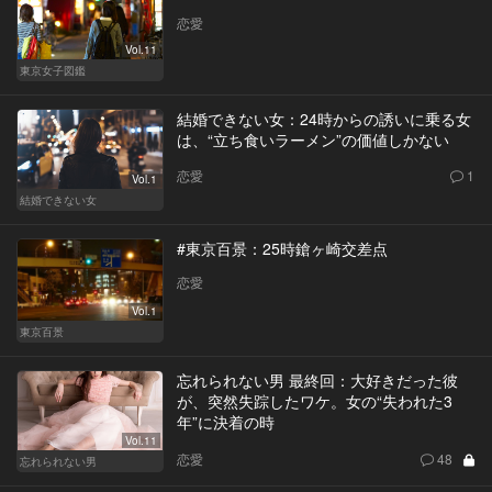
恋愛
Vol.11
東京女子図鑑
結婚できない女：24時からの誘いに乗る女
は、“立ち食いラーメン”の価値しかない
恋愛
1
Vol.1
結婚できない女
#東京百景：25時鎗ヶ崎交差点
恋愛
Vol.1
東京百景
忘れられない男 最終回：大好きだった彼
が、突然失踪したワケ。女の“失われた3
年”に決着の時
Vol.11
恋愛
48
忘れられない男