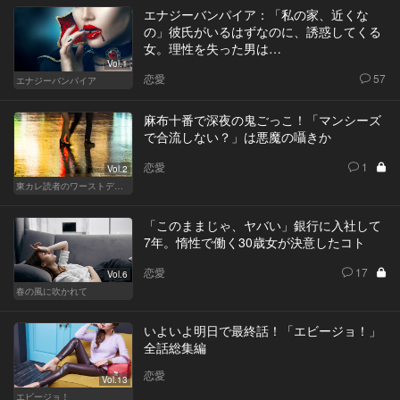
エナジーバンパイア：「私の家、近くな
の」彼氏がいるはずなのに、誘惑してくる
女。理性を失った男は…
Vol.1
恋愛
57
エナジーバンパイア
麻布十番で深夜の鬼ごっこ！「マンシーズ
で合流しない？」は悪魔の囁きか
恋愛
1
Vol.2
東カレ読者のワーストデート
「このままじゃ、ヤバい」銀行に入社して
7年。惰性で働く30歳女が決意したコト
恋愛
17
Vol.6
春の風に吹かれて
いよいよ明日で最終話！「エビージョ！」
全話総集編
恋愛
Vol.13
エビージョ！