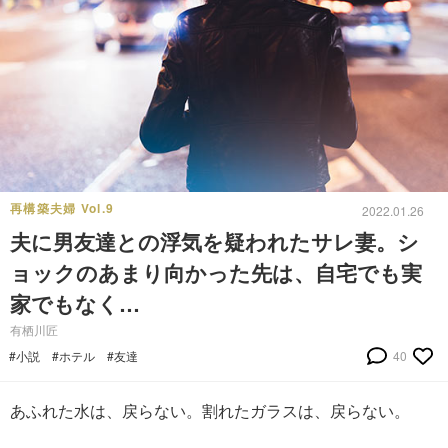
再構築夫婦 Vol.9
2022.01.26
夫に男友達との浮気を疑われたサレ妻。シ
ョックのあまり向かった先は、自宅でも実
家でもなく…
有栖川匠
#小説
#ホテル
#友達
40
あふれた水は、戻らない。割れたガラスは、戻らない。