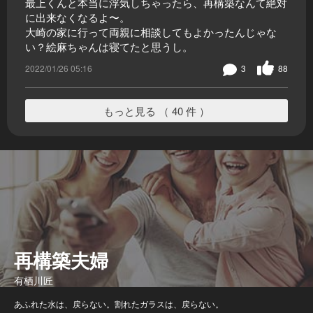
最上くんと本当に浮気しちゃったら、再構築なんて絶対
に出来なくなるよ〜。
大崎の家に行って両親に相談してもよかったんじゃな
い？絵麻ちゃんは寝てたと思うし。
2022/01/26 05:16
3
88
もっと見る （ 40 件 ）
再構築夫婦
有栖川匠
あふれた水は、戻らない。割れたガラスは、戻らない。