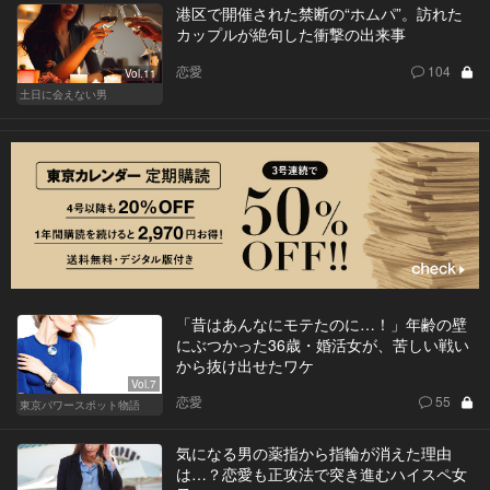
港区で開催された禁断の“ホムパ”。訪れた
カップルが絶句した衝撃の出来事
恋愛
104
Vol.11
土日に会えない男
「昔はあんなにモテたのに…！」年齢の壁
にぶつかった36歳・婚活女が、苦しい戦い
から抜け出せたワケ
Vol.7
恋愛
55
東京パワースポット物語
気になる男の薬指から指輪が消えた理由
は…？恋愛も正攻法で突き進むハイスペ女