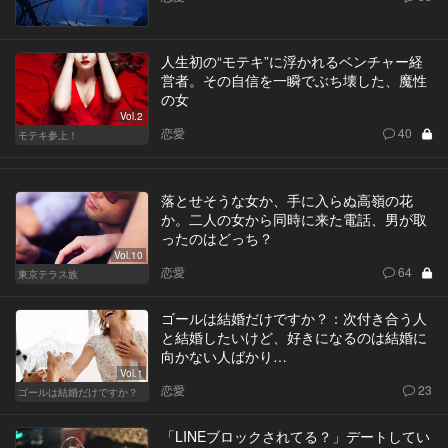
人生初の“モテキ”に浮かれるベンチャー経
営者。その自信を一瞬でぶち壊した、魔性
の女
Vol.2
恋愛
40
モテキ参上！
落とせそうな女か、手に入らぬ高嶺の花
か。二人の女から同時に来た電話、男が取
ったのはどっち？
Vol.10
恋愛
64
東京テラス族
ゴールは結婚だけですか？：次付き合う人
と結婚したいけど、好きになるのは結婚に
向かない人ばかり…
Vol.1
恋愛
23
ゴールは結婚だけですか？
「LINEブロックされてる？」デートしてい