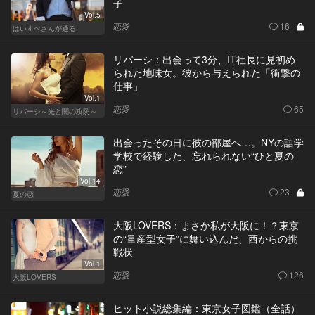
子
Vol.5
恋愛
16
はいすぺさんが通る
リバーシ：出会って3分、IT社長に見初め
られた地味女。彼から与えられた「衝撃の
仕事」
Vol.1
恋愛
65
リバーシ～光と闇の攻防～
出会ったその日に彼の部屋へ…。NYの語学
学校で経験した、忘れられない“ひと夏の
恋”
Vol.14
恋愛
23
夏の恋
大阪LOVERS：まさか私が大阪に！？東京
の“量産型女子”に舞い込んだ、西からの挑
戦状
Vol.1
恋愛
126
大阪LOVERS
ヒット小説総集編：東京女子図鑑（全話）