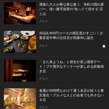
洒落た大人が夜な夜な集う、本町の隠れ家
バー。使い勝手抜群の“知ってて得する”店
とは
グルメ
30品6,800円コースの満足度がすごい！少
量多皿中華の注目店が西麻布に誕生
グルメ
「また来ようね」と彼女が喜ぶ個室デー
ト！プチ贅沢なディナーが楽しめる鉄板焼
き店
グルメ
食通が何時間もかけて通う名店が続々と東
京進出！グルメな人との会食でも外さない
６店
グルメ