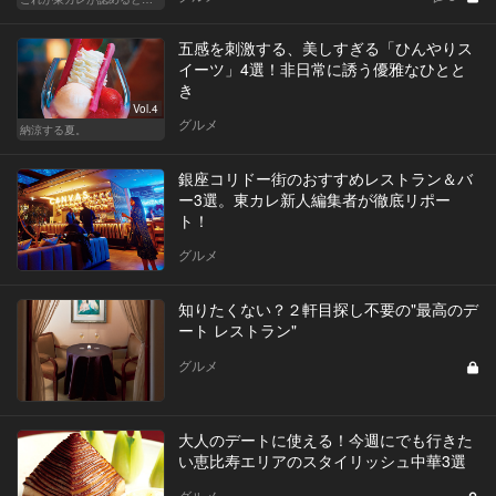
五感を刺激する、美しすぎる「ひんやりス
イーツ」4選！非日常に誘う優雅なひとと
き
Vol.4
グルメ
納涼する夏。
銀座コリドー街のおすすめレストラン＆バ
ー3選。東カレ新人編集者が徹底リポー
ト！
グルメ
知りたくない？２軒目探し不要の"最高のデ
ート レストラン"
グルメ
大人のデートに使える！今週にでも行きた
い恵比寿エリアのスタイリッシュ中華3選
グルメ