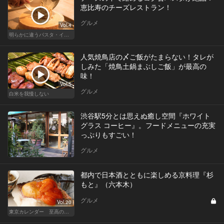
恵比寿のチーズレストラン！
グルメ
Vol.4
明らかに違うパスタ・イタリアン
人気焼鳥店の〆ご飯がたまらない！タレが
しみた「焼鳥土鍋まぶしご飯」が最高の
味！
Vol.5
グルメ
白米を我慢しない
渋谷駅5分とは思えぬ癒し空間『ホワイト
グラス コーヒー』。フードメニューの充実
っぷりもすごい！
グルメ
都内で日本酒とともに楽しめる京料理『杉
もと』（六本木）
グルメ
Vol.20
東京カレンダー 至高の名店シリーズ