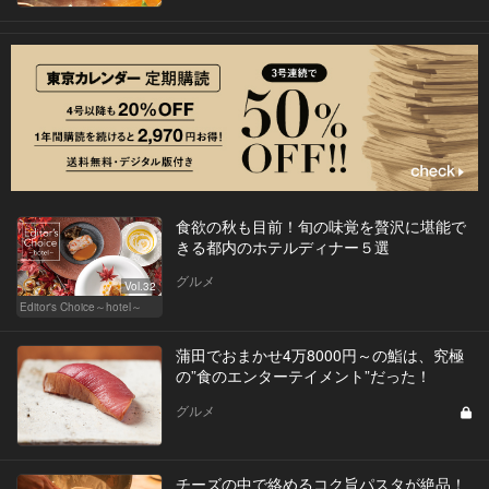
食欲の秋も目前！旬の味覚を贅沢に堪能で
きる都内のホテルディナー５選
グルメ
Vol.32
Editor's Choice～hotel～
蒲田でおまかせ4万8000円～の鮨は、究極
の”食のエンターテイメント”だった！
グルメ
チーズの中で絡めるコク旨パスタが絶品！