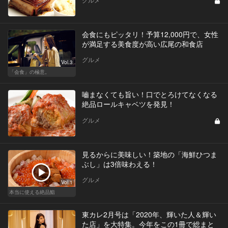
会食にもピッタリ！予算12,000円で、女性
が満足する美食度が高い広尾の和食店
グルメ
Vol.3
「会食」の極意。
嚙まなくても旨い！口でとろけてなくなる
絶品ロールキャベツを発見！
グルメ
見るからに美味しい！築地の「海鮮ひつま
ぶし」は3倍味わえる！
グルメ
Vol.1
本当に使える絶品鮨
東カレ2月号は「2020年、輝いた人＆輝い
た店」を大特集。今年をこの1冊で総まと