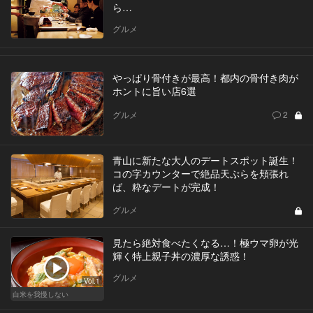
ら…
グルメ
やっぱり骨付きが最高！都内の骨付き肉が
ホントに旨い店6選
グルメ
2
青山に新たな大人のデートスポット誕生！
コの字カウンターで絶品天ぷらを頬張れ
ば、粋なデートが完成！
グルメ
見たら絶対食べたくなる…！極ウマ卵が光
輝く特上親子丼の濃厚な誘惑！
グルメ
Vol.1
白米を我慢しない