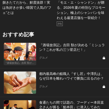
捌きたてだから、鮮度抜群！実
「モエ・エ・シャンドン」が贈
は魚好きが多い韓国で人気の“フ
る、2026年夏の特別なプロモー
ェ”とは
ション。極上のシャンパンを味
わえる厳選店舗を一挙紹介！
PR
おすすめ記事
『酒場放浪記』吉田 類が決める「ミシュラ
ン？これが私の三ツ星店だ！」
グルメ
Vol.1
『酒場放浪記』吉田 類が酒場指南！この酒場に行っときゃ間違いない
都内最高峰の鮨職人『すし匠』中澤氏は、
なぜ日本を離れハワイで勝負に出るのか？
グルメ
食通たちの間で話題の、フーディー本田直
之さんが握る「鮨本田」に潜入してみた