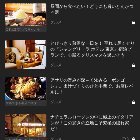
昼間から食べたい！どうにも旨いとんかつ
４選
グルメ
Vol.2
これだけ知ってりゃ、もはや『通』！ 東カレ厳選とんかつ特集
とびっきり贅沢な一日を！ 至れり尽くせり
の『シャングリ・ラ ホテル 東京』宿泊プ
ランで、心躍るクリスマスを過ごそう
グルメ
アサリの旨みが深～く沁みる「ボンゴ
レ」。出汁づくりのひと手間で、お店レベ
ルに！
Vol.7
グルメ
マネできる名店パスタ
ナチュラルローソンの中に極上のイタリア
ンが！この驚きの立地こそ究極の隠れ家
だ！
Vol.1
グルメ
3
これが東カレが認めるとっておきの隠れ家