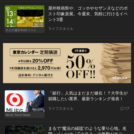
屋外映画祭や、ゴッホやセザンヌなどのポ
スト印象派展。今週末、気軽に行けるイベ
ント3選
Vol.15
ライフスタイル
大人の週末ToDoリスト
「銀行」人気はまだまだ健在！？大学生が
就職したい業界、最新ランキング発表！
ライフスタイル
17
Vol.229
World Trend News
まるで“魔法の絨毯”のような乗り心地。名
門・ベンツの「Cクラス」の新型がすご