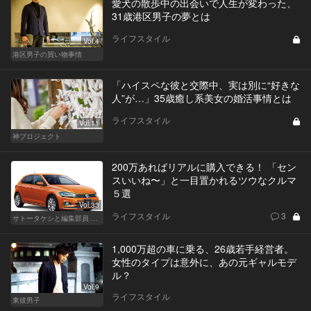
愛犬の散歩中の出会いで人生が変わった、
31歳港区男子の夢とは
ライフスタイル
Vol.4
港区男子の買い物事情
「ハイスペな彼と交際中、実は別に“好きな
人”が…」35歳癒し系美女の婚活事情とは
ライフスタイル
Vol.11
神プロジェクト
200万あればリアルに購入できる！ 「セン
スいいね〜」と一目置かれるツウなクルマ
５選
Vol.33
ライフスタイル
3
サトータケシと編集部員 船山の"CAR GENTSへの道"
1,000万超の車に乗る、26歳若手経営者。
女性のタイプは意外に、あの元ギャルモデ
ル？
Vol.9
ライフスタイル
東彼男子