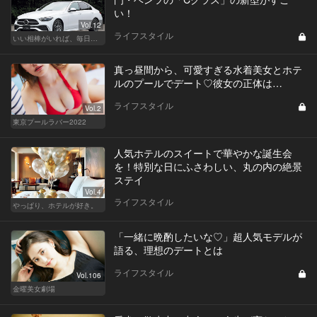
い！
Vol.12
ライフスタイル
いい相棒がいれば、毎日が楽しい。クルマがあるとできること
真っ昼間から、可愛すぎる水着美女とホテ
ルのプールでデート♡彼女の正体は…
ライフスタイル
Vol.2
東京プールラバー2022
人気ホテルのスイートで華やかな誕生会
を！特別な日にふさわしい、丸の内の絶景
ステイ
Vol.4
ライフスタイル
やっぱり、ホテルが好き。
「一緒に晩酌したいな♡」超人気モデルが
語る、理想のデートとは
ライフスタイル
Vol.106
金曜美女劇場