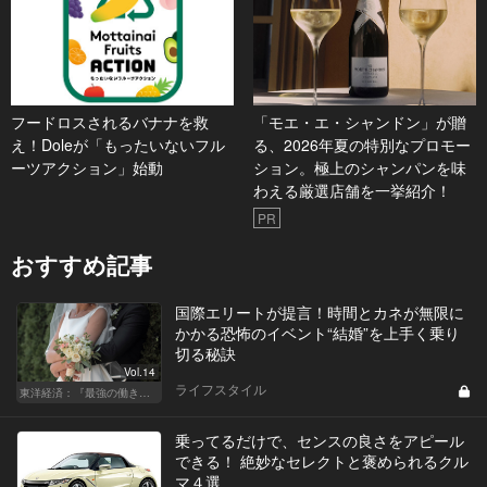
フードロスされるバナナを救
「モエ・エ・シャンドン」が贈
え！Doleが「もったいないフル
る、2026年夏の特別なプロモー
ーツアクション」始動
ション。極上のシャンパンを味
わえる厳選店舗を一挙紹介！
PR
おすすめ記事
国際エリートが提言！時間とカネが無限に
かかる恐怖のイベント“結婚”を上手く乗り
切る秘訣
Vol.14
ライフスタイル
東洋経済：『最強の働き方』『一流の育て方』
乗ってるだけで、センスの良さをアピール
できる！ 絶妙なセレクトと褒められるクル
マ４選