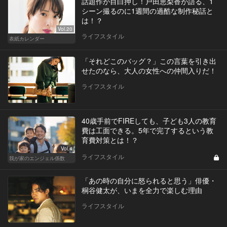
話題作が目白押し！戸田恵梨香が語る、1
シーン撮るのに1週間の過酷な制作秘話と
は！？
Vol.20
ライフスタイル
表紙カレンダー
「それどこのバッグ？」この言葉を引き出
せたのなら、大人の女性への仲間入りだ！
ライフスタイル
40歳手前でFIREしても、子ども3人の教育
費は工面できる。5年で完了するという教
育費対策とは！？
Vol.4
ライフスタイル
我が家のエンジェル係数
「あの時の自分に怒られると思う」俳優・
桐谷健太が、いまを全力で楽しむ理由
ライフスタイル