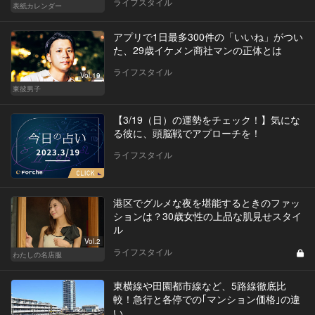
ライフスタイル
表紙カレンダー
アプリで1日最多300件の「いいね」がつい
た、29歳イケメン商社マンの正体とは
ライフスタイル
Vol.19
東彼男子
【3/19（日）の運勢をチェック！】気にな
る彼に、頭脳戦でアプローチを！
ライフスタイル
港区でグルメな夜を堪能するときのファッ
ションは？30歳女性の上品な肌見せスタイ
ル
Vol.2
ライフスタイル
わたしの名店服
東横線や田園都市線など、5路線徹底比
較！急行と各停での｢マンション価格｣の違
い