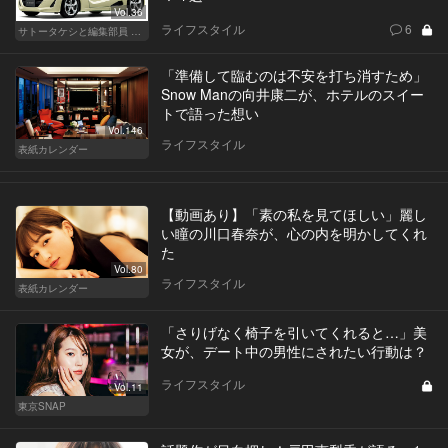
Vol.36
ライフスタイル
6
サトータケシと編集部員 船山の"CAR GENTSへの道"
「準備して臨むのは不安を打ち消すため」
Snow Manの向井康二が、ホテルのスイー
トで語った想い
Vol.146
ライフスタイル
表紙カレンダー
【動画あり】「素の私を見てほしい」麗し
い瞳の川口春奈が、心の内を明かしてくれ
た
Vol.80
ライフスタイル
表紙カレンダー
「さりげなく椅子を引いてくれると…」美
女が、デート中の男性にされたい行動は？
ライフスタイル
Vol.11
東京SNAP