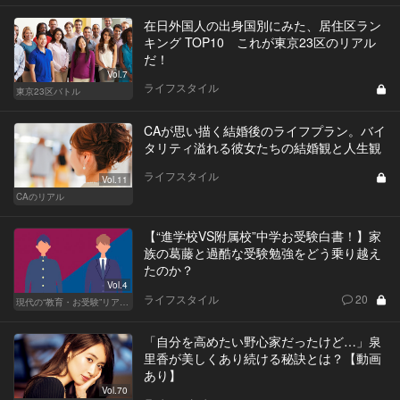
在日外国人の出身国別にみた、居住区ラン
キング TOP10 これが東京23区のリアル
だ！
Vol.7
ライフスタイル
東京23区バトル
CAが思い描く結婚後のライフプラン。バイ
タリティ溢れる彼女たちの結婚観と人生観
ライフスタイル
Vol.11
CAのリアル
【“進学校VS附属校”中学お受験白書！】家
族の葛藤と過酷な受験勉強をどう乗り越え
たのか？
Vol.4
ライフスタイル
20
現代の“教育・お受験”リアルドキュメント
「自分を高めたい野心家だったけど…」泉
里香が美しくあり続ける秘訣とは？【動画
あり】
Vol.70