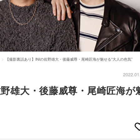
【撮影裏話あり】INIの佐野雄大・後藤威尊・尾崎匠海が魅せる“大人の色気”
2022.01
の佐野雄大・後藤威尊・尾崎匠海が