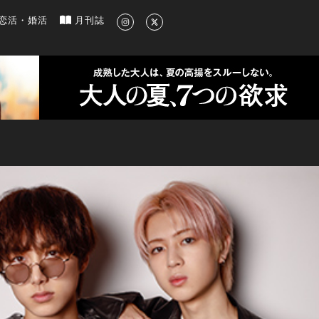
新のグルメ、洗練されたライフスタイル情報
恋活・婚活
月刊誌