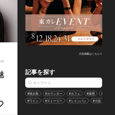
広告掲載はこちら≫
.01
記事を探す
魅
#焼き鳥
#カウンター
#カフェ
#採用
#恋愛
#ワイン
#ストーリー
#シャンパン
#小説
#イ