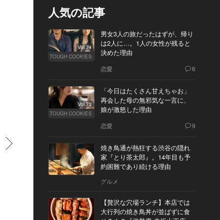
人気の記事
男女3人の旅だったはずが、帰り
は2人に…。1人の女性が残ると
Vol.74
決めた理由
TOUGH COOKIES
恋愛
6
「今日はたくさん甘えちゃお」
再会した母の無邪気な一言に、
Vol.73
娘が激怒した理由
TOUGH COOKIES
恋愛
9
すすむ
焼き鳥通が熱狂する渋谷の隠れ
家『とり茶太郎』。14年目も予
約困難であり続ける理由
グルメ
【贅沢な穴場ランチ】本店では
大行列の焼き鳥丼が並ばずに食