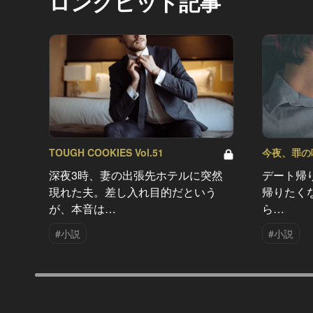
ロングヒット記事
TOUGH COOKIES Vol.51
今夜、罪の味を
深夜3時、妻の出張先ホテルに突然
デート帰
現れた夫。差し入れ目的だという
帰りたく
が、本音は…
ら…
#小説
#小説