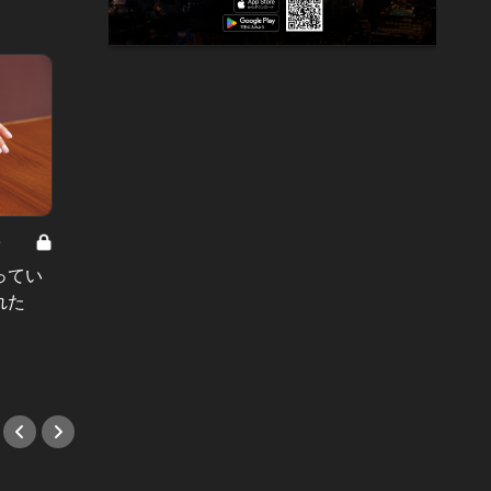
8
男と女の答えあわせ【A】 Vol.308
ってい
結婚願望ゼロだった27歳男性が、交
れた
際2年で突然プロポーズ。彼の心が
変わった“理由”とは
#小説