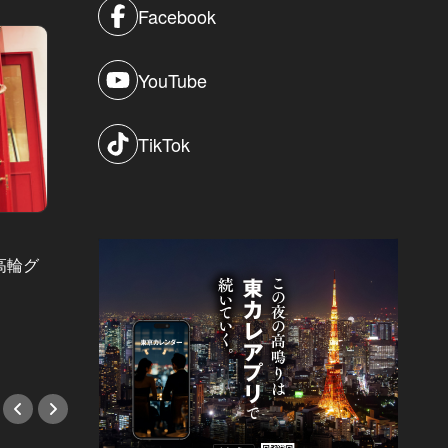
Facebook
月10日生まれ。大阪府出身。AB型。身長178cm。あだ名は「おすだい」
YouTube
TikTok
表紙カレンダー Vol.122
世界を見据えて突き進むBE:FIRST
東洋経
の、SHUNTO、RYOKI、SOTA、３
育て方』 V
高輪グ
乗って
人の絆とは？
「エレ
#インタビュー
いる二
#秘書