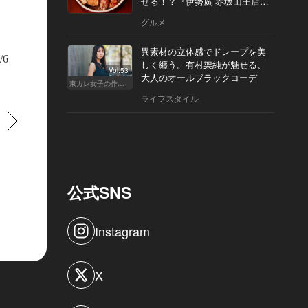
せる！？『伊勢廣 赤坂山王店』
へ
グルメ
異素材の立体感でドレープを美
/6
しく纏う。有村架純が魅せる、
Vol.53
大人のオールブラックコーデ
東カレ女子の作り方
ライフスタイル
すすむ
公式SNS
Instagram
X