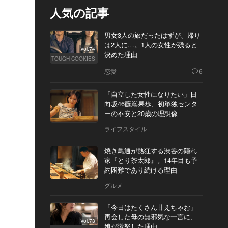
人気の記事
男女3人の旅だったはずが、帰り
は2人に…。1人の女性が残ると
Vol.74
決めた理由
TOUGH COOKIES
恋愛
6
「自立した女性になりたい」日
向坂46藤嶌果歩、初単独センタ
ーの不安と20歳の理想像
ライフスタイル
焼き鳥通が熱狂する渋谷の隠れ
家『とり茶太郎』。14年目も予
約困難であり続ける理由
グルメ
「今日はたくさん甘えちゃお」
再会した母の無邪気な一言に、
Vol.73
娘が激怒した理由