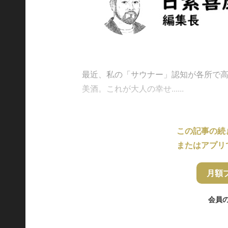
最近、私の「サウナー」認知が各所で
美酒。これが大人の幸せ......
この記事の続
またはアプリ
月額
会員