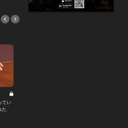
8
男と女の答えあわせ【A】 Vol.308
ってい
結婚願望ゼロだった27歳男性が、交
れた
際2年で突然プロポーズ。彼の心が
変わった“理由”とは
#小説