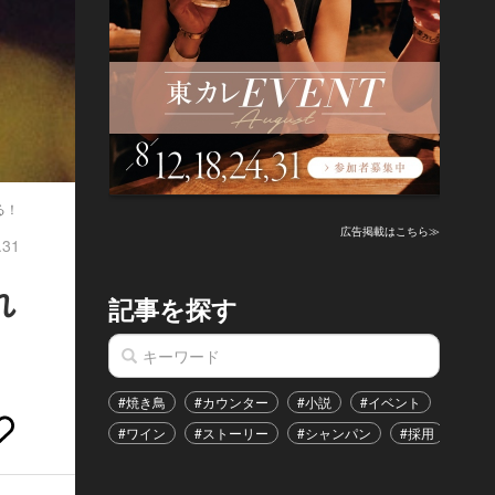
る！
広告掲載はこちら≫
.31
れ
記事を探す
#焼き鳥
#カウンター
#小説
#イベント
#港区
#ワイン
#ストーリー
#シャンパン
#採用
#恋