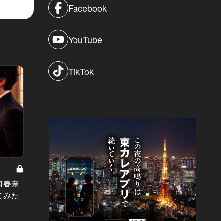
Facebook
YouTube
TikTok
東カレ編集部で一瞬で消えた大阪土
冬は、鍋
産とは？“大阪名物体験”を７句の川
今年こ
口春奈
柳でプレイバック！
が取れ
てみた
#和食
#鍋