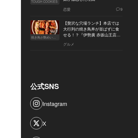
TOUGH COOKIES
恋愛
9
【贅沢な穴場ランチ】本店では
大行列の焼き鳥丼が並ばずに食
Vol.7
せる！？『伊勢廣 赤坂山王店』
焼き鳥が艶めいてきた
へ
グルメ
公式SNS
Instagram
X