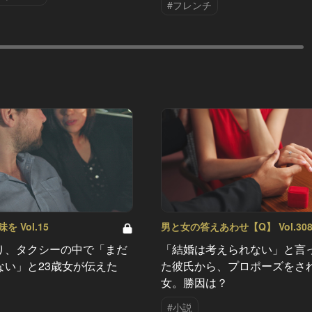
#フレンチ
 Vol.15
男と女の答えあわせ【Q】 Vol.30
り、タクシーの中で「まだ
「結婚は考えられない」と言
ない」と23歳女が伝えた
た彼氏から、プロポーズをさ
女。勝因は？
#小説