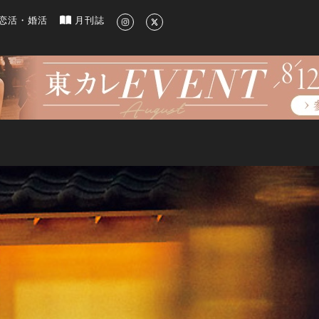
新のグルメ、洗練されたライフスタイル情報
恋活・婚活
月刊誌