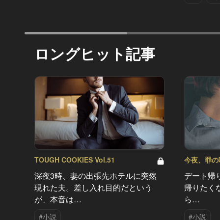
ロングヒット記事
TOUGH COOKIES Vol.51
今夜、罪の味を
深夜3時、妻の出張先ホテルに突然
デート帰
現れた夫。差し入れ目的だという
帰りたく
が、本音は…
ら…
#小説
#小説